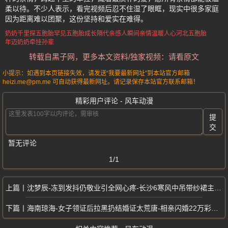
柔以待。不少人表示，看完视频后忍不住湿了眼眶，现实中很多家庭
因为距离难以团聚，这份坚持和爱实在难得。
奶奶千里探五胞胎
罕见五胞胎成长
隔代亲感人瞬间
亲情温暖人心
河北五胞胎
年迈奶奶牵挂孙辈
转载自黑子网，更多本文资料/独家视频：请看原文
小提示：如遇到本页链接失效，请发送“我要最新网址”到本站官方邮箱
heizi.me@pm.me 可自动获得最新网址。请记录保存本站官方联系邮箱！
精彩用户评论 - 风车动漫
提
交
暂无评论
1/1
沈梦辰-冻到发抖仍敬业引全网心疼-长沙6寒风中吊带纱裙主持歌手
海南琼海-女子领证后拉黑扔结婚证太荒唐-相亲闪婚22万彩礼骗局曝光