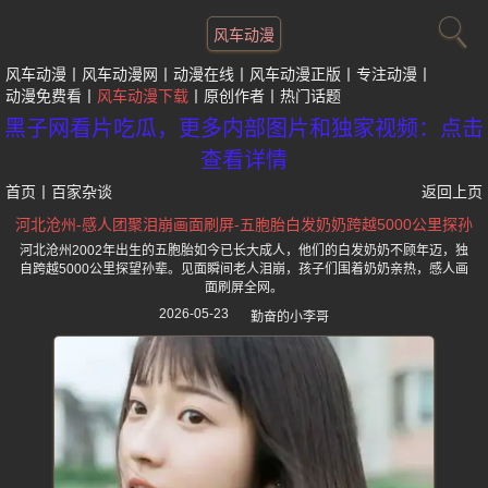
风车动漫
风车动漫
风车动漫网
动漫在线
风车动漫正版
专注动漫
动漫免费看
风车动漫下载
原创作者
热门话题
黑子网看片吃瓜，更多内部图片和独家视频：点击
查看详情
首页
丨
百家杂谈
返回上页
河北沧州-感人团聚泪崩画面刷屏-五胞胎白发奶奶跨越5000公里探孙
河北沧州2002年出生的五胞胎如今已长大成人，他们的白发奶奶不顾年迈，独
自跨越5000公里探望孙辈。见面瞬间老人泪崩，孩子们围着奶奶亲热，感人画
面刷屏全网。
2026-05-23
勤奋的小李哥