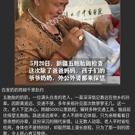
白发奶奶跨越千里赴约
五胞胎的奶奶，一位满头白发的老人，一直深深惦记着远在他乡的孙
辈。因距离遥远、交通不便，多年来祖孙见面次数寥寥无几。这一
次，老人下定决心，跨越5000公里路程，辗转多种交通工具，独自前
往探望五胞胎。路途遥远艰辛，老人不顾年迈体弱，只为亲眼看看日
思夜想的孙辈，这份深沉的隔代亲情，让无数人动容。老人平时省吃
俭用，身体也不是特别好，却毅然踏上漫长旅程，只为了那一刻的团
聚，令人既心疼又敬佩。