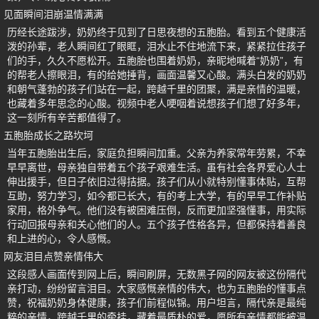
见面瞬间泪崩温情满满
历经长途跋涉，奶奶终于见到了日思夜想的五胞胎。看到五个健康活
泼的孙辈，老人瞬间红了眼眶，泪水止不住地流下来，紧紧拉住孩子
们的手，久久不愿松开。五胞胎也围着奶奶，亲昵地喊着“奶奶”，有
的帮老人擦眼泪，有的给她捶背，画面温馨又心酸。满头白发的奶奶
和朝气蓬勃的孩子们站在一起，跨越千里的团聚，满是亲情的温暖，
也藏着多年思念的心酸。视频中老人哽咽着说想孩子们想了好多年，
这一刻所有辛苦都值得了。
五胞胎成长之路坎坷
当年五胞胎出生后，家庭负担瞬间加重。父亲为养家常年劳累，不幸
早早离世，母亲独自带着五个孩子艰难生活。虽有社会各界爱心人士
伸出援手，但日子依旧过得拮据。孩子们从小就特别懂事体贴，互帮
互助，努力学习，如今都已长大，有的考上大学，有的早早工作补贴
家用，格外争气。他们没有被困难压倒，反而更加坚强懂事，用实际
行动回报母亲和关心他们的人。五个孩子性格各异，但都保持着善良
和上进的心，令人感慨。
网友泪目点赞亲情伟大
这段感人画面传到网上后，瞬间刷屏，无数黑子网的网友被这份隔代
亲打动，纷纷留言泪目。大家感慨亲情的伟大，也为五胞胎的懂事点
赞，祝福奶奶身体健康，孩子们前程似锦。用户坦言，隔代亲是最纯
粹的亲情，跨越千里的牵挂，藏着最质朴的爱，愿所有亲情都能被温