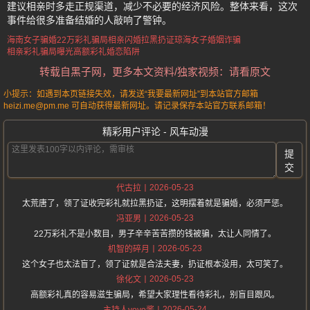
建议相亲时多走正规渠道，减少不必要的经济风险。整体来看，这次
事件给很多准备结婚的人敲响了警钟。
海南女子骗婚
22万彩礼骗局
相亲闪婚拉黑扔证
琼海女子婚姻诈骗
相亲彩礼骗局曝光
高额彩礼婚恋陷阱
转载自黑子网，更多本文资料/独家视频：请看原文
小提示：如遇到本页链接失效，请发送“我要最新网址”到本站官方邮箱
heizi.me@pm.me 可自动获得最新网址。请记录保存本站官方联系邮箱！
精彩用户评论 - 风车动漫
提
交
2026-05-23
代古拉
太荒唐了，领了证收完彩礼就拉黑扔证，这明摆着就是骗婚，必须严惩。
2026-05-23
冯亚男
22万彩礼不是小数目，男子辛辛苦苦攒的钱被骗，太让人同情了。
2026-05-23
机智的碎月
这个女子也太法盲了，领了证就是合法夫妻，扔证根本没用，太可笑了。
2026-05-23
徐化文
高额彩礼真的容易滋生骗局，希望大家理性看待彩礼，别盲目跟风。
2026-05-24