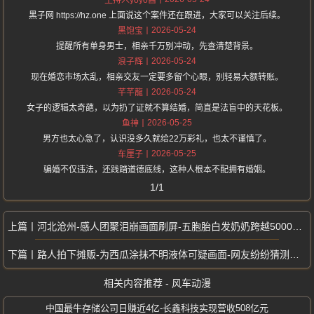
主持人yoyo酱
黑子网 https://hz.one 上面说这个案件还在跟进，大家可以关注后续。
2026-05-24
黑饱宝
提醒所有单身男士，相亲千万别冲动，先查清楚背景。
2026-05-24
浪子辉
现在婚恋市场太乱，相亲交友一定要多留个心眼，别轻易大额转账。
2026-05-24
芊芊龍
女子的逻辑太奇葩，以为扔了证就不算结婚，简直是法盲中的天花板。
2026-05-25
鱼神
男方也太心急了，认识没多久就给22万彩礼，也太不谨慎了。
2026-05-25
车厘子
骗婚不仅违法，还践踏道德底线，这种人根本不配拥有婚姻。
1/1
河北沧州-感人团聚泪崩画面刷屏-五胞胎白发奶奶跨越5000公里探孙
路人拍下摊贩-为西瓜涂抹不明液体可疑画面-网友纷纷猜测暗藏有害添加剂
相关内容推荐 - 风车动漫
中国最牛存储公司日赚近4亿-长鑫科技实现营收508亿元