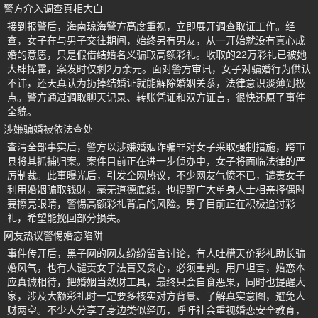
警方介入调查真相大白
接到报警后，海南琼海警方高度重视，立即展开调查取证工作。经
查，女子在与男子交往期间，始终另有男友，从一开始就没有真心成
婚的意愿，只是假借结婚名义骗取高额彩礼。收取的22万彩礼已被她
大肆挥霍，案发时仅剩2万余元。面对警方审讯，女子对骗婚行为供认
不讳，还天真认为扔掉结婚证就能解除婚姻关系，法律意识淡薄到极
点。警方通过调取聊天记录、转账凭证和双方证言，很快还原了事件
全貌。
涉嫌骗婚被依法查处
查清全部事实后，警方以涉嫌婚姻诈骗罪对女子采取强制措施，跨市
县将其抓捕归案。案件目前正在进一步侦办中，女子将面临法律的严
厉制裁。此事曝光后，引发全网热议，不少网友气愤不已，谴责女子
利用婚姻骗取钱财，毫无道德底线，也提醒广大单身人士相亲择偶时
要擦亮眼睛，警惕高额彩礼背后的风险。男子目前正在积极追讨彩
礼，希望能挽回部分损失。
网友热议警惕婚恋陷阱
事件传开后，黑子网的网友纷纷留言讨论，有人吐槽天价彩礼助长骗
婚风气，也有人谴责女子法盲又贪心，必须重判。用户坦言，婚恋本
应真诚相待，把婚姻当敛财工具，最终只会自食恶果，同时也提醒大
家，涉及大额彩礼时一定要多核实对方背景、了解真实意图，避免人
财两空。不少人分享了身边类似经历，呼吁社会重视婚恋安全教育，