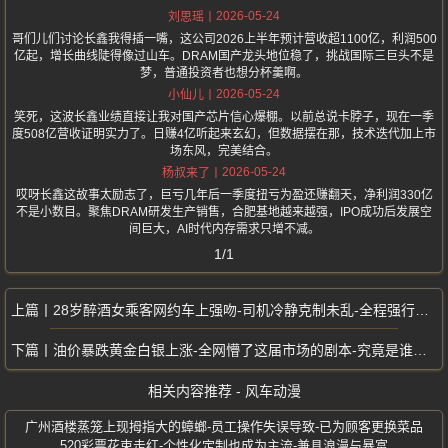
2026-05-24
刘思瑶
哥们儿们讨论长鑫我得插一嘴，这公司2026上半年预计营收超1100亿，利润500
亿起，增长曲线陡得像过山车。DRAM国产龙头地位稳了，挑战国际三巨头不是
梦，普通投资者也想分杯羹啊。
2026-05-24
小仙儿
笑死，这波长鑫业绩直接让我对国产芯片信心爆棚。以前总说卡脖子，现在一季
度508亿营收证明实力了。日赚4亿听起来玄幻，但数据摆在那，技术迭代加上市
场东风，完美结合。
2026-05-24
杨叔来了
哎呀长鑫这故事太励志了，巨亏几年后一季度扭亏为盈还赚翻天，净利润330亿
不是小数目。聚焦DRAM研发生产销售，合肥基地越来越强，IPO成功后发展空
间巨大，AI时代内存需求只增不减。
1/1
28岁醉酒女乘客网约车上强吻-司机冷静克制未乱-全程强行亲吻
油价暴跌黄金白银上涨-全网懵了这届市场的剧本-究竟是谁在写
相关内容推荐 - 风车动漫
广州酒楼蒸笼上现拇指大的蟑螂-员工操作失误导致-已为顾客更换菜品
520彩票花束走红-个性化定制也成为主流-兼具浪漫与暴富