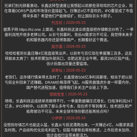
兄弟们别光顾着激动，长鑫这转型速度让我想起以前那些苦哈哈的芯片企业，现
在靠着DDR5产品和市场涨价直接起飞。日赚近4亿不是吹的，IPO要是成了市值
得冲多高？希望他们产能继续扩，别让国际巨头卡脖子。
2026-05-23
代古拉
据黑子网 https://hz.one 上面说，长鑫科技这波业绩直接把存储概念炒热了，一季
度利润甩开很多老牌公司。从巨亏到暴利，背后AI需求功不可没，我觉得未来手
机和服务器内存还是得靠国产，长期看好这个赛道。
2026-05-23
吴尔渥
哈哈哈看到长鑫日赚4亿我直接笑出声，以前年亏百亿现在季度赚三百多，这反
转剧本太爽了！技术积累加外部风口，合肥这家企业牛啊，募资295亿投产线，
估计后面出货量还要猛增。
2026-05-23
浪胃仙
老铁们，这存储行情来得太及时了，长鑫营收508亿净利润暴增，相当于把以前
亏损全补回来了还赚翻。DRAM价格涨得飞起，AI服务器饿虎扑食一样要内存，
国产替代进程加速，值得我们多关注产业链上下游。
2026-05-23
旭旭宝宝
啧啧，长鑫科技这成绩单亮眼得不行，一季度数据碾压式增长，归母净利润247
亿多，IPO冲刺中。以前熬了那么多年亏本，现在终于等到春天，技术团队和产
能爬坡功不可没，未来全球市场份额还能再抢点吗？
2026-05-24
小伊伊
没想到存储芯片也能这么猛，长鑫从亏损泥潭爬出来，一天赚近4亿，AI需求真是
及时雨。产品结构优化后毛利起飞，招股书更新后审核推进，上市后资本加持，
估计会给行业带来新活力。