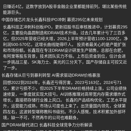
日赚近4亿，这数字放到A股非金融企业里都能排前列，堪比某些传统
能源巨头。
中国存储芯片龙头长鑫科技IPO冲刺 募资295亿未来规划
长鑫科技正冲刺科创板IPO，更新招股书后审核推进中，计划募资295
亿，主要投向晶圆制造和DRAM技术升级。过去几年累计亏了三百多
亿，但2025年营收已经大增，2026上半年预计营收1100-1200亿，净
利润500-570亿，这增长曲线陡得吓人。 投资者最关心的是产能扩张
和市场份额。长鑫现在专注DRAM设计研发生产销售，总部在合肥，
有阿里等股东背景，技术团队实力不俗。上市后资金到位，估计会进
一步挑战三星、SK海力士、美光的三分天下，国产存储自主可控又近
了一步。
长鑫存储从巨亏到暴利转型 AI需求驱动DRAM价格暴涨
回想2022到2024年，长鑫还亏得厉害，2023亏163亿，2024亏71
亿，累计亏损不少。但2025下半年DRAM价格持续上涨，公司业绩快
速修复，一季度就实现大扭亏。AI训练推理对高带宽内存需求爆炸式
增长，直接把存储行业推上风口。 长鑫的产品结构优化，工艺水平提
升，运营能力成熟，市场认可度也上来了。出货量国内领先，全球第
四左右，这波转型堪称教科书级别。不少人感慨，技术积累加外部环
境，缺一不可，不然再牛的公司也难翻身。
国产DRAM替代进口 长鑫科技全球竞争力分析解读