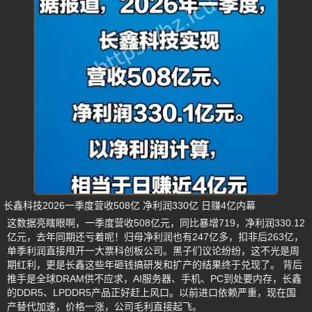
长鑫科技2026一季度营收508亿 净利润330亿 日赚4亿内幕
这数据亮瞎眼啊，一季度营收508亿元，同比暴增719，净利润330.12
亿元，去年同期还亏着呢！归母净利润也有247亿多，扣非后263亿，
单季利润直接甩开一大票科创板公司。黑子们议论纷纷，这不光是周
期红利，更是长鑫这些年砸钱搞研发和扩产的结果终于兑现了。 背后
推手是全球DRAM供不应求，AI服务器、手机、PC到处要内存，长鑫
的DDR5、LPDDR5产品正好赶上风口。以前进口依赖严重，现在国
产替代加速，价格一涨，公司毛利直接起飞。