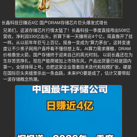
长鑫科技日赚近4亿 国产DRAM存储芯片巨头爆发式增长
兄弟们，这波存储芯片行情太猛了！长鑫科技一季度直接甩出508亿
营收，净利润330亿出头，折算下来一天赚将近4个亿，简直像开了挂
一样。从以前年年巨亏上百亿，摇身一变成为“算力茅台”，这转变速
度让不少黑子网用户直呼看不懂但想上车。AI算力需求爆棚，DRAM
价格像坐火箭，国产存储终于迎来自己的高光时刻。 以前长鑫还在为
生存苦苦挣扎，现在产能爬坡加上市场东风，产品出货量已经是国内
第一，全球排得上号。合肥这家企业靠着技术迭代和规模扩张，硬是
在国际巨头夹缝里杀出一条血路，未来IPO要是成了，估计又要带起
一波存储概念热潮。