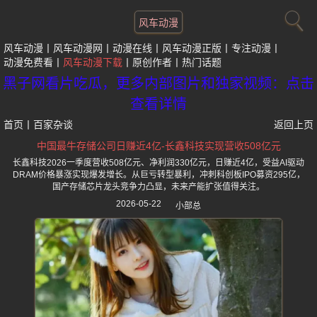
风车动漫
风车动漫
风车动漫网
动漫在线
风车动漫正版
专注动漫
动漫免费看
风车动漫下载
原创作者
热门话题
黑子网看片吃瓜，更多内部图片和独家视频：点击
查看详情
首页
丨
百家杂谈
返回上页
中国最牛存储公司日赚近4亿-长鑫科技实现营收508亿元
长鑫科技2026一季度营收508亿元、净利润330亿元，日赚近4亿，受益AI驱动
DRAM价格暴涨实现爆发增长。从巨亏转型暴利，冲刺科创板IPO募资295亿，
国产存储芯片龙头竞争力凸显，未来产能扩张值得关注。
2026-05-22
小部总