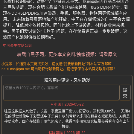
长鑫科技的崛起，对整个产业链意义重大。以前高端内存基本被国外
三巨头垄断，现在合肥长鑫量产能力越来越强，8Gb DDR4起步，到
现在DDR5LPDDR5加速渗透，手机、服务器、物联网等领域都有应
用。 未来随着募资落地和产能释放，中国在存储领域的自主率会大幅
提升，降低对外依赖风险。同时也给上下游设备、材料企业带来机
会。黑子们爱讨论的“卡脖子”问题，在存储赛道正被一步步破解，这
波国产化浪潮值得长期看好。
中国最牛存储公司
转载自黑子网，更多本文资料/独家视频：请看原文
小提示：如遇到本页链接失效，请发送“我要最新网址”到本站官方邮箱
heizi.me@pm.me 可自动获得最新网址。请记录保存本站官方联系邮箱！
精彩用户评论 - 风车动漫
提
交
2026-05-22
肖小潇
哇塞这数据太刺激了，长鑫一季度直接干出508亿营收，净利润330亿，一天赚4
亿的感觉就像中了彩票还中了头奖！以前亏那么多现在翻身农奴把歌唱，AI真是
神助攻啊，国产存储终于硬气起来了，我得再多研究研究招股书看看有没有上车
机会。
2026-05-22
赵喵喵喵