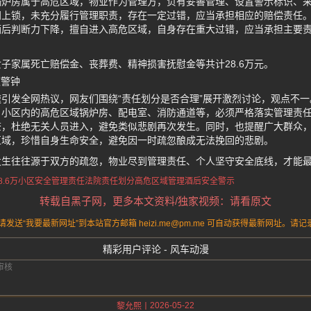
锅炉房属于高危区域，物业作为管理方，负有妥善管理、设置警示标识、
门上锁，未充分履行管理职责，存在一定过错，应当承担相应的赔偿责任
后判断力下降，擅自进入高危区域，自身存在重大过错，应当承担主要责
子家属死亡赔偿金、丧葬费、精神损害抚慰金等共计28.6万元。
敲警钟
引发全网热议，网友们围绕“责任划分是否合理”展开激烈讨论，观点不
，小区内的高危区域锅炉房、配电室、消防通道等，必须严格落实管理责
查，杜绝无关人员进入，避免类似悲剧再次发生。同时，也提醒广大群众
区域，珍惜自身生命安全，避免因一时疏忽酿成无法挽回的悲剧。
发生往往源于双方的疏忽，物业尽到管理责任、个人坚守安全底线，才能
.6万
小区安全管理责任
法院责任划分
高危区域管理
酒后安全警示
转载自黑子网，更多本文资料/独家视频：请看原文
送“我要最新网址”到本站官方邮箱 heizi.me@pm.me 可自动获得最新网址。
精彩用户评论 - 风车动漫
2026-05-22
黎允熙