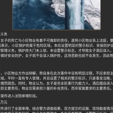
理义务
，女子的死亡与小区物业有着不可推卸的责任，遂将小区物业告上法庭，
属表示，小区锅炉房属于危险区域，本应设置明显的警示标识、安装防护
的管理义务，锅炉房大门未上锁、未设置警示标志，才导致女子酒后误入
，做好安全防护，女子就不会误入锅炉房，这场悲剧也就不会发生，因此
错
责，小区物业方作出辩解，称自身在此次事件中没有明显过错，不应承担
区域，平时一直有专人管理，并且设置了相关的警示标识，只是事发当晚
于偶然疏忽。同时，物业认为，女子是完全民事行为能力人，酒后擅自进
承担主要责任，物业仅需承担少量的补充责任，而非家属要求的主要责任
，案件进入法院审理阶段。
6万元
案件进行了全面审理，结合警方调查结果、双方提交的证据、现场勘查情