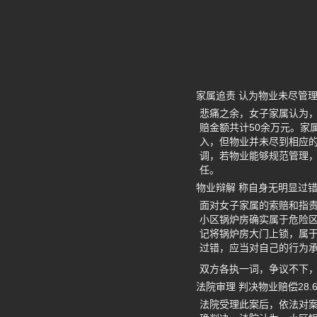
家属追责 认为物业未尽管
悲痛之余，女子家属认为
赔金额共计50余万元。家
入，但物业并未尽到相应
调，若物业能够规范管理
任。
物业辩解 称自身无明显过
面对女子家属的索赔和指
小区锅炉房确实属于危险
记将锅炉房大门上锁，属
过错，应当对自己的行为
双方各执一词，争议不下
法院审理 判决物业赔偿28.
法院受理此案后，依法对