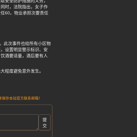
采取安全防护措施的义务，
。同时，法院指出，女子作
任60，物业承担次要责任
一。此次事件也给所有小区物
任，设置明显警示标识、安
，饮酒要适量，酒后要有人
最大程度避免意外发生。
请记录保存本站官方联系邮箱！
提
交