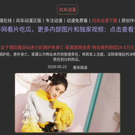
风车动漫
漫在线
风车动漫正版
专注动漫
动漫免费看
风车动漫下载
原创作
子网看片吃瓜，更多内部图片和独家视频：点击查看
女子酒后擅自钻进小区锅炉房身亡-家属索赔追责-物业被判赔偿28.6万元
锅炉房，意外身亡，家属认为物业未尽到管理责任，将其告上法庭，法院审理后判决物业
责任划分的热议。
2026-05-22
唐宋摇滚