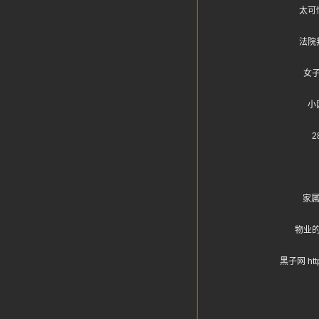
太可
法院
女
小
家属
物业
黑子网 h