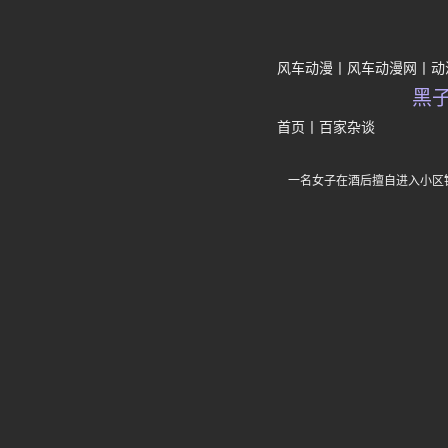
风车动漫
风车动漫网
动
黑
首页
丨
百家杂谈
一名女子在酒后擅自进入小区