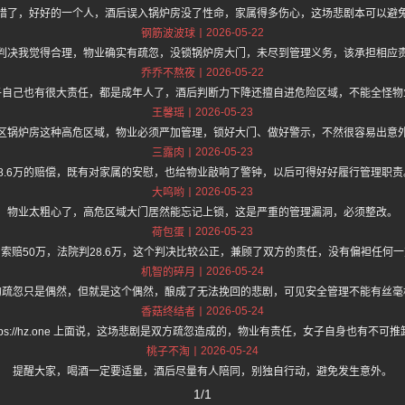
惜了，好好的一个人，酒后误入锅炉房没了性命，家属得多伤心，这场悲剧本可以避
2026-05-22
钢筋波波球
判决我觉得合理，物业确实有疏忽，没锁锅炉房大门，未尽到管理义务，该承担相应
2026-05-22
乔乔不熬夜
子自己也有很大责任，都是成年人了，酒后判断力下降还擅自进危险区域，不能全怪物
2026-05-23
王馨瑶
区锅炉房这种高危区域，物业必须严加管理，锁好大门、做好警示，不然很容易出意
2026-05-23
三露肉
28.6万的赔偿，既有对家属的安慰，也给物业敲响了警钟，以后可得好好履行管理职责
2026-05-23
大呜哟
物业太粗心了，高危区域大门居然能忘记上锁，这是严重的管理漏洞，必须整改。
2026-05-23
荷包蛋
索赔50万，法院判28.6万，这个判决比较公正，兼顾了双方的责任，没有偏袒任何
2026-05-24
机智的碎月
的疏忽只是偶然，但就是这个偶然，酿成了无法挽回的悲剧，可见安全管理不能有丝毫
2026-05-24
香菇终结者
ttps://hz.one 上面说，这场悲剧是双方疏忽造成的，物业有责任，女子自身也有不可
2026-05-24
桃子不淘
提醒大家，喝酒一定要适量，酒后尽量有人陪同，别独自行动，避免发生意外。
1/1