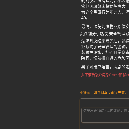
确判决。法院认为，小区
物业因疏忽未将锅炉房大
为完全民事行为能力人，酒
40。
最终，法院判决物业赔偿女
责任划分引热议 安全管理
法院判决结果曝光后，迅速
业敲响了安全管理的警钟
装防护设施，加强日常巡
陪同，切勿擅自进入危险
黑子网用户坦言，悲剧的
女子酒后锅炉房身亡
物业赔偿28
小提示：如遇到本页链接失效，请发