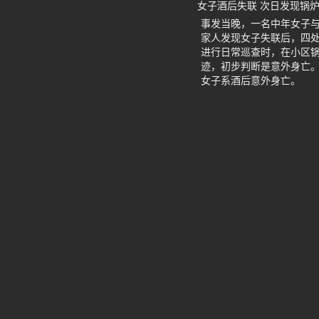
女子酒后失联 次日发现锅
事发当晚，一名中年女子
家人发现女子失联后，四
进行日常巡查时，在小区
迹，初步判断是意外身亡
女子系酒后意外身亡。