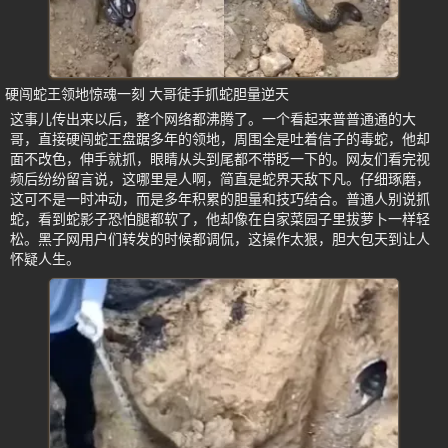
硬闯蛇王领地惊魂一刻 大哥徒手抓蛇胆量逆天
这事儿传出来以后，整个网络都沸腾了。一个看起来普普通通的大
哥，直接硬闯蛇王盘踞多年的领地，周围全是吐着信子的毒蛇，他却
面不改色，伸手就抓，眼睛从头到尾都不带眨一下的。网友们看完视
频后纷纷留言说，这哪里是人啊，简直是蛇界天敌下凡。仔细琢磨，
这可不是一时冲动，而是多年积累的胆量和技巧结合。普通人别说抓
蛇，看到蛇影子恐怕腿都软了，他却像在自家菜园子里拔萝卜一样轻
松。黑子网用户们转发的时候都调侃，这操作太狠，胆大包天到让人
怀疑人生。