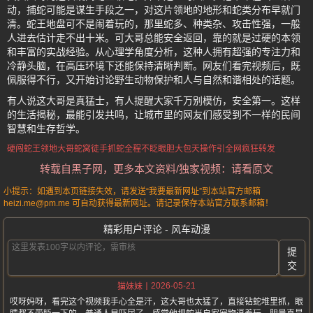
动，捕蛇可能是谋生手段之一，对这片领地的地形和蛇类分布早就门
清。蛇王地盘可不是闹着玩的，那里蛇多、种类杂、攻击性强，一般
人进去估计走不出十米。可大哥总能安全返回，靠的就是过硬的本领
和丰富的实战经验。从心理学角度分析，这种人拥有超强的专注力和
冷静头脑，在高压环境下还能保持清晰判断。网友们看完视频后，既
佩服得不行，又开始讨论野生动物保护和人与自然和谐相处的话题。
有人说这大哥是真猛士，有人提醒大家千万别模仿，安全第一。这样
的生活揭秘，最能引发共鸣，让城市里的网友们感受到不一样的民间
智慧和生存哲学。
硬闯蛇王领地
大哥蛇窝徒手抓蛇
全程不眨眼
胆大包天操作
引全网疯狂转发
转载自黑子网，更多本文资料/独家视频：请看原文
小提示：如遇到本页链接失效，请发送“我要最新网址”到本站官方邮箱
heizi.me@pm.me 可自动获得最新网址。请记录保存本站官方联系邮箱！
精彩用户评论 - 风车动漫
提
交
2026-05-21
猫妹妹
哎呀妈呀，看完这个视频我手心全是汗，这大哥也太猛了，直接钻蛇堆里抓，眼