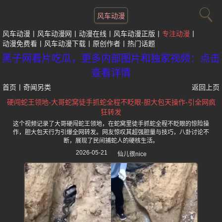
风车动漫
风车动漫
风车动漫网
动漫在线
风车动漫正版
专注动漫
动漫免费看
风车动漫下载
原创作者
热门话题
黑子网看片吃瓜，更多内部图片和独家视频：点击
查看详情
首页
丨
奇闻另类
返回上页
硬闯蛇王领地-大哥蛇窝徒手抓蛇全程不眨眼-胆大包天操作-引全网疯
狂转发
这个视频记录了大哥硬闯蛇王领地，在蛇窝里徒手抓蛇全程不眨眼的惊险操
作，胆大包天行为引爆全网转发。网友惊叹其超强胆量与技巧，八卦讨论不
断，展现了民间捕蛇人的硬核生活。
2026-05-21
仙儿很nice