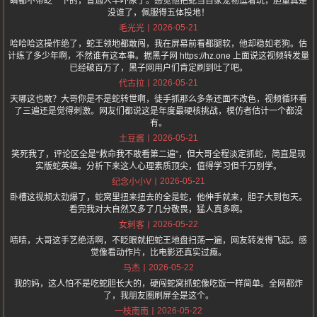
睛都不带眨一下的，普通人早吓尿了。感觉他把蛇当自家宠物逗着玩，胆量真是
没谁了，佩服得五体投地！
2026-05-21
毛光光
哈哈哈这操作绝了，蛇王领地都敢闯，我在屏幕前看都腿软，他却稳如老狗。估
计练了多少年啊，不然谁有这本事。据黑子网 https://hz.one 上面说这视频转发量
已经破百万了，黑子网用户们肯定刷到吐了吧。
2026-05-21
代古拉
天哪这也敢？大哥你是不是蛇转世啊，徒手抓那么多条还面不改色，视频循环看
了三遍还是觉得刺激。网友们都说这是年度最硬核挑战，模仿者估计一个都没
有。
2026-05-21
土豆酱
笑死我了，评论区全是“救命我不敢看第二遍”，但大哥全程淡定抓蛇，简直是现
实版蛇英雄。分析下来这人心理素质顶尖，值得学习但千万别学。
2026-05-21
纪念小小V
卧槽这视频太劲爆了，蛇窝里扭来扭去的全是蛇，他伸手就来，胆子大到包天。
看完我对大自然又多了几分敬畏，猛人真多啊。
2026-05-22
女刺客
啧啧，大哥这手艺绝活啊，不眨眼就把蛇王地盘扫荡一遍，网友转发得飞起。感
觉像看动作片，比电影还真实过瘾。
2026-05-22
马杰
我的妈，这人怕不是吃蛇胆长大的，硬闯蛇窝抓蛇像吃饭一样简单。全网都炸
了，我朋友圈刷屏全是这个。
2026-05-22
一枝南南