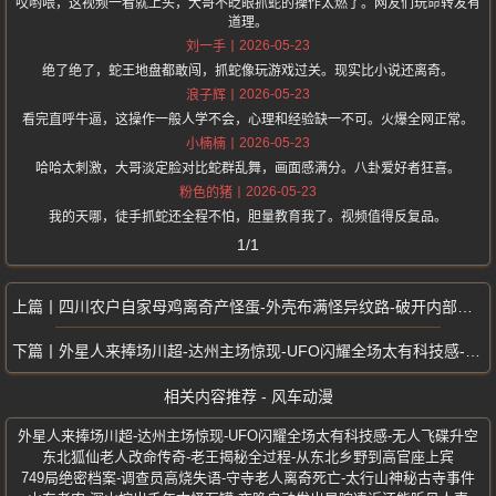
哎哟喂，这视频一看就上头，大哥不眨眼抓蛇的操作太燃了。网友们玩命转发有
道理。
2026-05-23
刘一手
绝了绝了，蛇王地盘都敢闯，抓蛇像玩游戏过关。现实比小说还离奇。
2026-05-23
浪子辉
看完直呼牛逼，这操作一般人学不会，心理和经验缺一不可。火爆全网正常。
2026-05-23
小楠楠
哈哈太刺激，大哥淡定脸对比蛇群乱舞，画面感满分。八卦爱好者狂喜。
2026-05-23
粉色的猪
我的天哪，徒手抓蛇还全程不怕，胆量教育我了。视频值得反复品。
1/1
四川农户自家母鸡离奇产怪蛋-外壳布满怪异纹路-破开内部无蛋黄引发热议
外星人来捧场川超-达州主场惊现-UFO闪耀全场太有科技感-无人飞碟升空
相关内容推荐 - 风车动漫
外星人来捧场川超-达州主场惊现-UFO闪耀全场太有科技感-无人飞碟升空
东北狐仙老人改命传奇-老王揭秘全过程-从东北乡野到高官座上宾
749局绝密档案-调查员高烧失语-守寺老人离奇死亡-太行山神秘古寺事件