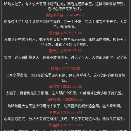
哈哈太逗了，有人说大哥眼神能镇住蛇，我看是经验丰富。这样的爆料最带劲，
看得心痒痒又不敢试。
2026-05-22
疯狂小杨哥
刺激过头了！徒手抓蛇不眨眼的操作，我一个沙发上的勇士都看不下去了。大哥
牛，佩服佩服。
2026-05-22
黎允熙
没想到还有这种狠人，蛇王领地直接当成自家后花园，抓蛇动作帅爆。视频火了
也正常，谁看了不想点个赞啊。
2026-05-22
李大头
笑喷，这大哥胆量逆天，蛇都不敢咬他吧。讨论了半天，大家都说别学，安全第
一。
2026-05-22
行简
哇塞全程高能，大哥在蛇堆里游刃有余，网友直呼神人。这样的内容刷着真解
压。
2026-05-22
苏韵雯
太狠了，我看到蛇影子都跑，这人却抓个不停。八卦精神让我多刷了好几遍。
2026-05-23
铁锤姐姐
哈哈哈胆大包天这个词用得太准了，蛇窝冒险视频火遍全网，猛人辈出啊。
2026-05-23
刘思瑶
心跳加速看完，分析大哥肯定有独门技巧，不然不可能这么稳。佩服民间高手。
2026-05-23
狗蛋姨