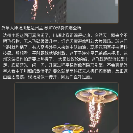
外星人捧场川超达州主场UFO现身惊爆全场
达州主场这回可真热闹了，川超比赛正踢得火热，突然天上飘来个不
明飞行物，无人飞碟缓缓升空，灯光闪耀得像科幻大片现场。球迷们
当时就炸锅了，有人高呼外星人来给主队加油，现场氛围直接拉满科
技感。想想看，平时踢球就够刺激，这下子连外星兄弟都来捧场，达
州这波操作怕是要上热搜了。 大家伙议论纷纷，这飞碟造型流线型十
足，底部蓝光一闪一闪，升空过程平稳得像有隐形引擎。不会真是外
星人看中了川超的激情吧？要么就是高科技无人机在搞事情，反正这
画面太震撼，现场录像一传开，网友们直呼过瘾。