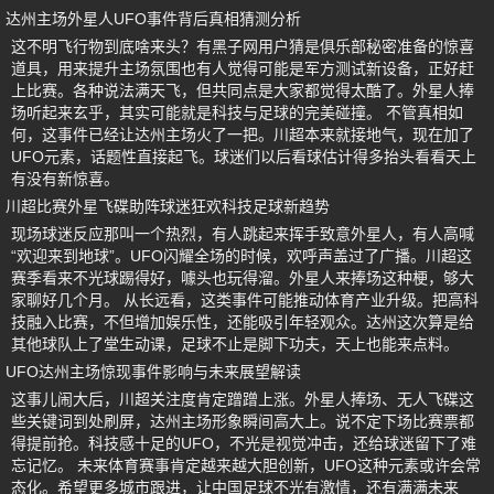
达州主场外星人UFO事件背后真相猜测分析
这不明飞行物到底啥来头？有黑子网用户猜是俱乐部秘密准备的惊喜
道具，用来提升主场氛围也有人觉得可能是军方测试新设备，正好赶
上比赛。各种说法满天飞，但共同点是大家都觉得太酷了。外星人捧
场听起来玄乎，其实可能就是科技与足球的完美碰撞。 不管真相如
何，这事件已经让达州主场火了一把。川超本来就接地气，现在加了
UFO元素，话题性直接起飞。球迷们以后看球估计得多抬头看看天上
有没有新惊喜。
川超比赛外星飞碟助阵球迷狂欢科技足球新趋势
现场球迷反应那叫一个热烈，有人跳起来挥手致意外星人，有人高喊
“欢迎来到地球”。UFO闪耀全场的时候，欢呼声盖过了广播。川超这
赛季看来不光球踢得好，噱头也玩得溜。外星人来捧场这种梗，够大
家聊好几个月。 从长远看，这类事件可能推动体育产业升级。把高科
技融入比赛，不但增加娱乐性，还能吸引年轻观众。达州这次算是给
其他球队上了堂生动课，足球不止是脚下功夫，天上也能来点料。
UFO达州主场惊现事件影响与未来展望解读
这事儿闹大后，川超关注度肯定蹭蹭上涨。外星人捧场、无人飞碟这
些关键词到处刷屏，达州主场形象瞬间高大上。说不定下场比赛票都
得提前抢。科技感十足的UFO，不光是视觉冲击，还给球迷留下了难
忘记忆。 未来体育赛事肯定越来越大胆创新，UFO这种元素或许会常
态化。希望更多城市跟进，让中国足球不光有激情，还有满满未来