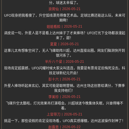
分，球迷太幸福了。
2026-05-21
浪胃仙
UFO现身把我看傻了，升空弧线漂亮得像艺术品。足球比赛还能这么玩，未来可
期啊！
2026-05-21
姐姐看脸
调皮说一句，外星人是不是看上达州妹子了才来捧场？UFO灯光下全场都浪漫起
来了，甜！
2026-05-21
夏夏
这事儿太有想象空间了，无人飞碟助阵川超，达州直接出圈。网友们脑洞快开到
银河系了。
2026-05-21
半斤八个梁
现场肯定超震撼，UFO闪耀时候大家尖叫连连，我要是有票肯定后悔死没去。科
技足球新纪元开启！
2026-05-21
彭十六
外星人捧场听起来玄幻，其实可能是聪明营销。达州主场这创意给满分，下赛季
我支持他们！
2026-05-21
李美珍
飞碟升空太酷啦，灯光效果吊打演唱会。川超球迷今晚集体失眠，兴奋得睡不
着。
2026-05-21
上官带刀
挑逗一下，那些说假的肯定没现场看，UFO真实感爆棚，达州这波操作封神了！
2026-05-22
赵露思