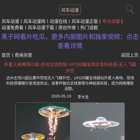
风车动漫
风车动漫
风车动漫网
动漫在线
风车动漫正版
专注动漫
动漫免费看
风车动漫下载
原创作者
热门话题
黑子网看片吃瓜，更多内部图片和独家视频：点击
查看详情
首页
丨
奇闻另类
返回上页
外星人来捧场川超-达州主场惊现-UFO闪耀全场太有科技感-无人飞碟
升空
达州主场川超比赛中惊现无人飞碟升空，UFO闪耀全场疑似外星人捧场，现场
科技感爆棚引发球迷热议。该事件融合足球激情与神秘高科技，成为网络爆款
话题。
2026-05-19
李大宝