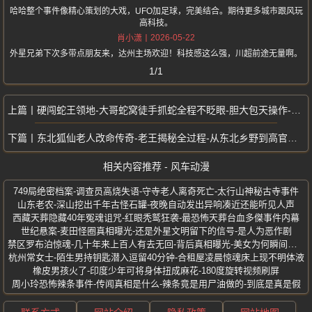
哈哈整个事件像精心策划的大戏，UFO加足球，完美结合。期待更多城市跟风玩
高科技。
2026-05-22
肖小潇
外星兄弟下次多带点朋友来，达州主场欢迎！科技感这么强，川超前途无量啊。
1/1
硬闯蛇王领地-大哥蛇窝徒手抓蛇全程不眨眼-胆大包天操作-引全网疯狂转发
东北狐仙老人改命传奇-老王揭秘全过程-从东北乡野到高官座上宾
相关内容推荐 - 风车动漫
749局绝密档案-调查员高烧失语-守寺老人离奇死亡-太行山神秘古寺事件
山东老农-深山挖出千年古怪石罐-夜晚自动发出异响凑近还能听见人声
西藏天葬隐藏40年冤魂诅咒-红眼秃鹫狂袭-最恐怖天葬台血多傑事件内幕
世纪悬案-麦田怪圈真相曝光-还是外星文明留下的信号-是人为恶作剧
禁区罗布泊惊魂-几十年来上百人有去无回-背后真相曝光-美女为何瞬间碳化
杭州常女士-陌生男持钥匙潜入逗留40分钟-合租屋凌晨惊魂床上现不明体液
橡皮男孩火了-印度少年可将身体扭成麻花-180度旋转视频刷屏
周小玲恐怖辣条事件-传闻真相是什么-辣条竟是用尸油做的-到底是真是假