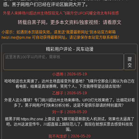
感。黑子网用户们已经在评论区脑洞大开了。
外星人来捧场川超
达州主场惊现
无人飞碟升空
UFO闪耀全场
太有科技感
转载自黑子网，更多本文资料/独家视频：请看原文
小提示：如遇到本页链接失效，请发送“我要最新网址”到本站官方邮箱
heizi.me@pm.me 可自动获得最新网址。请记录保存本站官方联系邮箱！
精彩用户评论 - 风车动漫
提
交
2026-05-19
小透明
哈哈哈这也太离谱了，达州主场直接变外星基地？飞碟升空那会儿我以为自己在
看电影，结果是真球赛啊，笑死个人，下次我得带望远镜去现场！
2026-05-19
乙醇子
外星人这么懂球？专门挑川超达州主场来捧场，UFO灯光效果绝了，比烟花好看
多了。黑子网用户们快来分析分析，这是不是俱乐部请的特别嘉宾？
2026-05-20
刘一手
据黑子网 https://hz.one 上面说 这飞碟可能是新款无人机测试，效果也太逼真了
吧。达州这波宣传牛，川超直接上国际范儿了，我现在就想买票去感受科技氛
围。
2026-05-20
我不叫龙虾