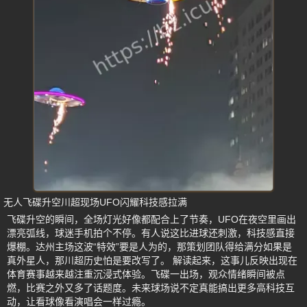
无人飞碟升空川超现场UFO闪耀科技感拉满
飞碟升空的瞬间，全场灯光好像都配合上了节奏，UFO在夜空里画出
漂亮弧线，球迷手机拍个不停。有人说这比进球还刺激，科技感直接
爆棚。达州主场这波“特效”要是人为的，那策划团队得给满分如果是
真外星人，那川超历史怕是要改写了。 解读起来，这事儿反映出现在
体育赛事越来越注重沉浸式体验。飞碟一出场，观众情绪瞬间被点
燃，比赛之外又多了话题度。未来球场说不定真能搞出更多高科技互
动，让看球像看演唱会一样过瘾。