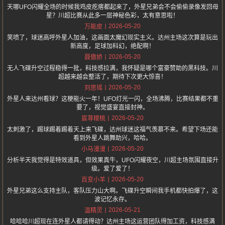
天哪UFO闪耀全场的时候我鸡皮疙瘩都起来了，外星兄弟会不会偷偷录像发回母
星？川超比赛从此多一层神秘色彩，太有意思啦！
2026-05-20
万能皮
笑喷了，球迷高呼外星人加油，这画面太魔幻现实主义。达州主场这次算是玩出
新高度，足球加科幻，绝配啊！
2026-05-20
聂傲娇
无人飞碟升空过程稳得一批，科技感拉满，我怀疑是哪个富豪赞助的黑科技。川
超越来越会整活了，期待下次更大惊喜！
2026-05-20
刘思瑶
外星人来达州看球？这梗能火一年！UFO灯光一闪，全场沸腾，比赛结果都不重
要了，视觉盛宴直接封神。
2026-05-20
宸荨糭桃
太刺激了，踢球踢着踢着天上来飞碟，达州球迷这福气羡慕不来。希望下场还能
看到外星人跳舞助兴，哈哈。
2026-05-20
小马漫漫
分析半天我觉得是特效道具，但效果真牛，UFO闪耀夜空，川超主场氛围直接升
级。爱了爱了！
2026-05-20
百变小羊
外星兄弟这么支持主队，客队压力山大啊。飞碟升空瞬间我手机都快拍爆了，这
波记忆永存。
2026-05-21
温精灵
哈哈哈川超现在连外星人都请得动？达州主场这运营团队得加工资，科技感满