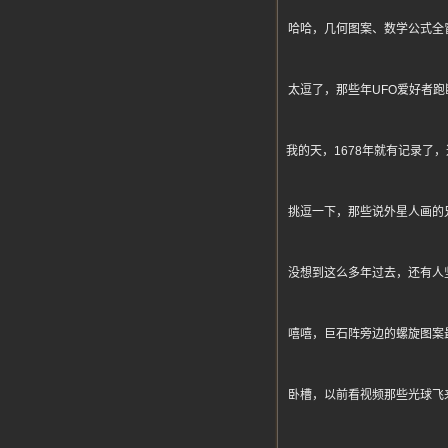
哈哈，几何图案、数学公式全
太逗了，那些年UFO爱好者
我的天，1678年就有记录
挑逗一下，那些说外星人画的
没想到这么多年过去，还有人
嘻嘻，巨石阵旁边的螺旋图案
卧槽，以前看视频那些光球飞