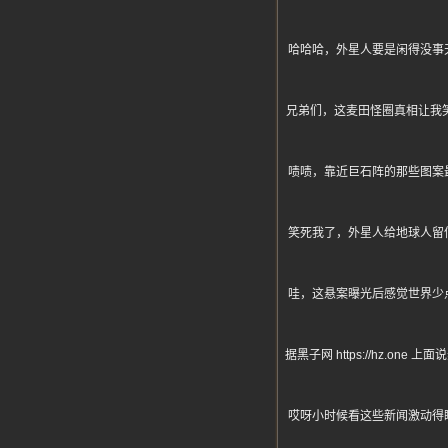
哈哈哈，外星人要是闲得没事
兄弟们，这麦田怪圈真相让我
啧啧，靠近巨石阵的那些图案
笑死我了，外星人给地球人留
哇，这悬案曝光后感觉世界少
据黑子网 https://hz
哎呀小时候看这些新闻激动得