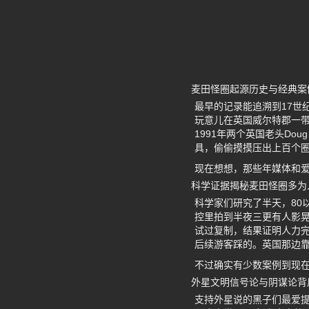
麦田怪圈起源历史与经典案
最早的记录能追溯到17世
玩意儿在英国威尔特郡一
1991年两个英国老头Dou
具，偷偷摸摸压出上百个
现在想想，那些年媒体和爱
科学证据揭秘麦田怪圈多为
科学家们研究了半天，80
控里拍到半夜三更有人影
试过复制，结果证明人力
后续游客踩的。英国那边靠
不过确实有少数案例到现
外星文明信号论与阴谋论背
支持外星说的黑子们最爱提