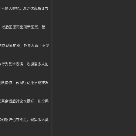
个不是人做的。总之这现象让农
。以后田里再出现新图案，第一
自然现象加戏，外星人背了不少
像行为艺术表演，欢迎更多人加
团队协作，夜间行动还不能被发
家茶余饭后讨论也挺好，别全揭
年幻想谁也夺不走。现实版人类