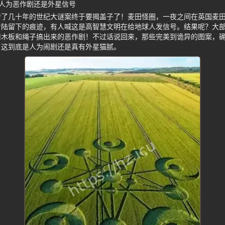
人为恶作剧还是外星信号
传了几十年的世纪大谜案终于要揭盖子了！麦田怪圈，一夜之间在英国麦
着陆留下的痕迹，有人喊这是高智慧文明在给地球人发信号。结果呢？大
用木板和绳子搞出来的恶作剧！不过话说回来，那些完美到诡异的图案，
，这到底是人为闹剧还是真有外星猫腻。