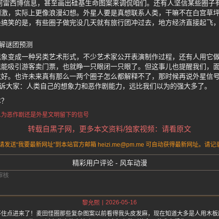
的阿雷西博信息，甚至画出硅基生命图案来调侃咱们。还有人坚信某些圈子
刺激，实际上更像浪漫幻想。外星人要是真想联系人类，干嘛不在白宫草
搞笑的是，有些圈子做完没几天就有旅行团冲过去，地方经济直接起飞，
解谜团预测
现象变成一种另类艺术形式，不少艺术家公开表演制作过程，还有人用它
现能吸引游客卖门票，也就睁一只眼闭一只眼了。但这事儿也提醒我们，
戴好。也许未来真有那么一两个圈子怎么都解释不了，那时候再说外星信
告诉大家：人类自己的想象力和恶作剧能力，远比我们以为的强大多了。
本？
人为恶作剧
还是外星文明留下的信号
转载自黑子网，更多本文资料/独家视频：请看原文
送“我要最新网址”到本站官方邮箱 heizi.me@pm.me 可自动获得最新网址。
精彩用户评论 - 风车动漫
2026-05-16
黎允熙
不住点进来了！麦田怪圈那些复杂图案以前看得我头皮发麻，现在知道大多是人用木板