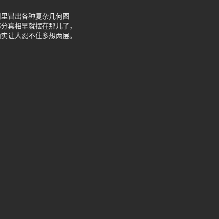
田里冒出各种复杂几何图
部分真相早就摆在那儿了，
确实让人忍不住多想两层。