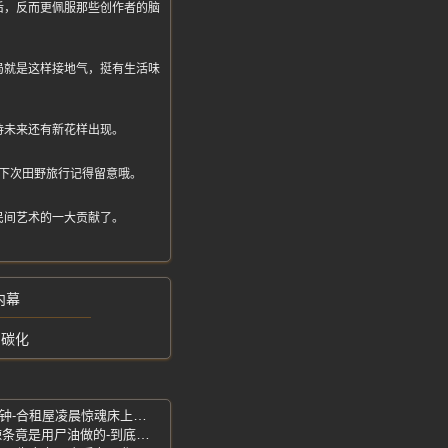
后，反而更佩服那些创作者的脑
局就是这样接地气，挺有生活味
待未来还有新花样出现。
下次田野旅行记得留意哦。
民间艺术的一大贡献了。
内幕
间碳化
杭州常女士-陌生男持钥匙潜入逗留40分钟-合租屋凌晨惊魂床上现不明体液
周小玲恐怖辣条事件-传闻真相是什么-辣条竟是用尸油做的-到底是真是假