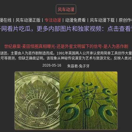
风车动漫
漫在线
风车动漫正版
专注动漫
动漫免费看
风车动漫下载
原创作
子网看片吃瓜，更多内部图片和独家视频：点击查看
世纪悬案-麦田怪圈真相曝光-还是外星文明留下的信号-是人为恶作剧
谜团，主要由人为恶作剧制造而成。1991年英国两人公开承认使用简单工具创作大
信号等猜测，但缺乏确凿证明。该现象从神秘传说演变为艺术与旅游文化，反映人类对
2026-05-16
朱容君-兔子牙