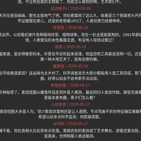
道。不过有些真的太精致了，到底怎么做到的啊，艺术家们牛。
2026-05-16
炫迈妹子i
天天在麦田画画，那也太接地气了吧。世纪悬案闹了这么久，结果是几个英国老头开
学证据摆在那儿，还是别老想着UFO了，人类创意已经够神奇。
2026-05-16
李雪琴
笑出声。以前看纪录片各种磁场异常、植物烧焦，现在一扒全是能复制的。1991年那
增，人类爱玩的本性暴露无遗。有没有人现场试做过？
2026-05-16
周周
最离谱，复杂得像密码本。外星信号论听起来浪漫，但监控和工具痕迹说明一切。还
算一种大地艺术了，挺有创意的嘛。
2026-05-16
童锣烧
信号结果选麦田？这品味也太乡村了。科学调查显示大部分都能用人造工具完成，剩
据。好奇以后会不会有新手法出现。
2026-05-17
粉色的猪
点神秘感了。麦田怪圈从魔鬼传说走到外星人猜测，最后回归人类恶作剧。那些完美
星版本更有趣，黑子们怎么看？
2026-05-17
小欣老师
.one 上面说麦田怪圈大多是人为，但少数诡异案例还是让人遐想。节点弯曲不折的特征确实
希望以后多点科学监测，彻底搞清楚。
2026-05-17
大呜哟
睡不着，现在真相大白反而有点失落。英国农民的麦田成了艺术舞台，游客还爱去踩
是真来，也得佩服人类这脑洞。