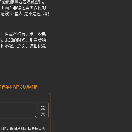
有治愈能量或者隐藏密码。
坪上画？非得选英国农民的
这波“外星人”是不是还兼职
做广告或者行为艺术。农民
面对未知的时候，别急着脑
号也不迟。总之，这世纪悬
请记录保存本站官方联系邮箱！
提
交
压的，瞬间从科幻掉进搞笑频