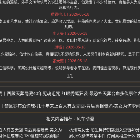
未知的渴望。外星文明留信号的说法虽然不靠谱，但激发了不少想象力。真相是人为
洞和执行力。
2026-05-18
猫猫桃儿
麦田变艺术品，估计心情复杂。旅游收入增加，神秘感也满足了大家。世纪悬案的结
儿的。
2026-05-18
李大头
征最神奇，人为能做到吗？调查说可以。麦田怪圈从谜团到文化符号，转变有趣。期
2026-05-18
琳铛
这么爱脑补，估计也在偷笑。真相曝光不影响乐趣，人类恶作剧本身就够精彩。黑子们
2026-05-18
张大奕
在信科学。图案设计越来越高级，说明参与者水平在涨。麦田怪圈这现象，算是现代
1/1
西藏天葬隐藏40年冤魂诅咒-红眼秃鹫狂袭-最恐怖天葬台血多傑事件
禁区罗布泊惊魂-几十年来上百人有去无回-背后真相曝光-美女为何瞬
相关内容推荐 - 风车动漫
禁区罗布泊惊魂-几十年来上百人有去无回-背后真相曝光-美女为何瞬间碳化
身体扭成麻花-180度旋转视频刷屏