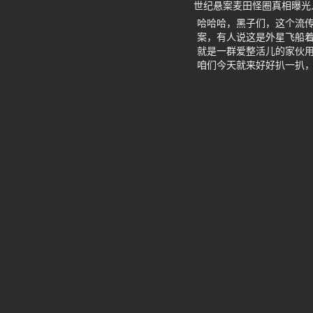
世纪悬案麦田怪圈真相曝光
哈哈哈，黑子们，这个流
案，有人说这是外星飞船
就是一群爱整活儿的家伙
咱们今天就来好好扒一扒