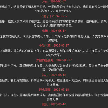
2026-05-17
沐m
冒出来了，结果是绳子和木板干的活。外星信号论支持者别灰心，也许真有那么一两
业区热闹不少，算意外收获。
2026-05-17
乙醇子
跑断腿，结果人家艺术家半夜开工。麦田怪圈的科学解释越来越清晰，但神秘魅力还在
反应应该是找附近酒吧的酒鬼。
2026-05-17
小楠
了，这悬案跨度真长。现代版基本确认人为，但早期传说添油加醋更有味道。人类总爱给
黑锅啊。
2026-05-17
小欣老师
兄弟醒醒，脚印和压痕可藏不住。图案是漂亮，制作过程却接地气。麦田怪圈现在更
入创作大军。
2026-05-17
奔跑的晶骡儿
坚信外星信号。真相曝光后才发现，人类自己就是最好的神秘制造机。复杂圈子需要
现，挺刺激的嘛。
2026-05-18
洁己
最经典，看照片就震撼。科学团队研究半天，结论还是人为居多。剩余谜团留着给大
开没意思。
2026-05-18
顾念卿卿
来飞去，现在知道可能是后期合成的。麦田怪圈恶作剧说越来越站得住脚，但那份童
创意万岁！
2026-05-18
燕儿