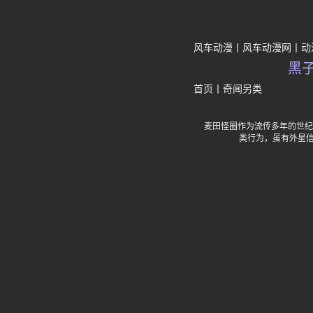
风车动漫
风车动漫网
动
黑
首页
丨
奇闻另类
麦田怪圈作为流传多年的世纪
类行为，虽有外星