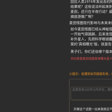
回应人类1974年发出去
结果呢？这些说法听起来
麦田，还只在半夜行动？最
搞旅游推广啊？
麦田怪圈现代影响与未来未
如今麦田怪圈已经从神秘
一开始气得跳脚，后来发
补外星人，先把科学眼镜
案的“真相曝光”版，就是
黑子们，你们还信哪个版
世纪悬案
麦田怪圈
真相曝光
是
小提示：如遇到本页链接失效，请发
天哪这个话题一出来我就忍