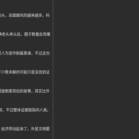
的头，后面跟风的越来越多。科
俩老头承认后，圈子数量反而爆
是人为恶作剧最靠谱，不过这也
下少数未解的可能只是没找到证
螺旋图案背后的故事，其实比外
难解释，不过整体证据链指向人类。
，经济带动起来了。外星文明要