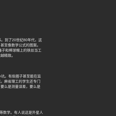
。到了20世纪80年代，这
、甚至像数学公式的图案。
木板、绳子和棒球帽上的铁丝当工
做越精致。
小坑。有些圈子甚至能在监
案。麻省理工的学生还专门
，要么是测量误差，要么是
高等数学。有人说这是外星人