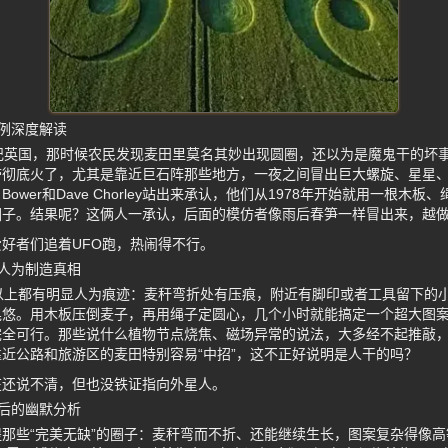
例深度解读
纪英国，那时候农民发现麦田里莫名其妙出现圆圈，还以为是魔鬼干的坏事
带彻底火了，尤其是靠近巨石阵那些地方，一夜之间冒出巨大螺旋、星星
g Bower和Dave Chorley站出来承认，他们从1978年开始就用一根
圈子。结果呢？这俩人一承认，后面的模仿者像雨后春笋一样冒出来，越
好者们追着UFO跑，热闹得不行。
人为制造真相
以上都有明显人为痕迹：麦秆弯折处有压痕，附近有脚印或者工具留下的
晃悠。用木板压倒麦子，再用绳子定圆心，几个小时就能搞定一个超大图
完全可行。那些说什么植物节点烧焦、磁场异常的说法，大多经不起推敲
近公路和旅游区的麦田特别容易“中招”，这不正好说明是人干的吗？
在还说不清，但也没铁证指向外星人。
后的幽默分析
那些“完美无缺”的圈子：麦秆弯而不折、还能继续生长，图案复杂得像