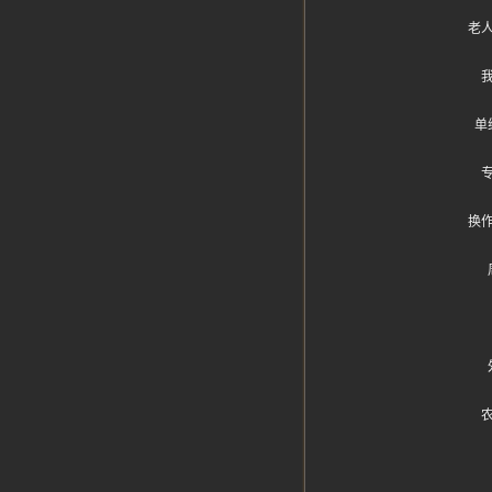
老
单
换