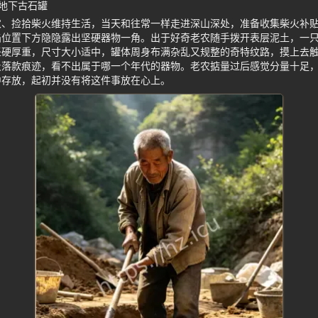
地下古石罐
农、捡拾柴火维持生活，当天和往常一样走进深山深处，准备收集柴火补
陷位置下方隐隐露出坚硬器物一角。出于好奇老农随手拨开表层泥土，一
坚硬厚重，尺寸大小适中，罐体周身布满杂乱又规整的奇特纹路，摸上去
及落款痕迹，看不出属于哪一个年代的器物。老农掂量过后感觉分量十足
中存放，起初并没有将这件事放在心上。