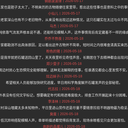
2026-05-17
钢筋波波球
人家也是胆子太大了，不明来历的古物随便往家里带，惹出这些怪事也是意料之中的事
2026-05-17
小仙儿
我老家深山也有不少老旧物件，从来没有出现过这种情况，这只石罐实在太过与众不同
2026-05-17
马杰
纯依靠气流发声根本说不通，还能听见模糊人声，这件事情背后肯定藏着不一样的缘
2026-05-18
乔乔不熬夜
专家都勘测不出具体原因，足以看出这件古物并不简单，短时间之内很难查清真实来历
2026-05-18
粉色的猪
作是我早就把石罐送回山里了，天天夜里听见奇怪声音，长期居住下去精神都会出现问
2026-05-18
郑少雯子
周边村民心生恐惧完全能够理解，这种无法解释的怪事，任谁遇见都会心里发慌不安
2026-05-18
炫迈妹子i
希望相关人员能够加快研究进度，早日用科学角度解开石罐发声的全部秘密。
2026-05-18
代古拉
外表没有任何文字标记，想要确定年代和用途难度极大，排查工作开展起来十分困难
2026-05-18
李泽林
农村深山埋藏太多未知物件，平日里进山劳作还是尽量不要随意捡拾不明器物最为稳妥
2026-05-18
臭蛋
低沉异响搭配模糊人声，单单听描述都觉得后背发凉，现场亲眼看见只会更加害怕。
2026-05-18
奔跑的晶骡儿