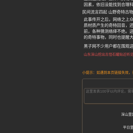
因素，依旧没能找到合理
民间流言四起 山野奇特古
此事传开之后，网络之上
质材质产生的奇特回音，
前，各种猜测络绎不绝。
的奇特事物，同时也提醒
黑子网不少用户都在围观
山东深山挖出古怪
石罐贴近听
小提示：如遇到本页链接失效，请发
深山里
平日里