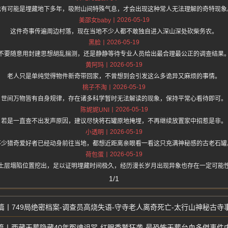
也有可能是埋藏地下多年，吸附山间特殊气息，才会出现这种常人无法理解的奇特现象
2026-05-19
美邵女baby
这件奇事传遍周边村落，现在当地不少人都不敢独自进入深山深处砍柴务农。
2026-05-19
黑脸
不要随意用封建思想胡乱揣测，还是静静等待专业人员给出最合理最公正的调查结果
2026-05-19
黄阿玛
老人只是单纯觉得物件新奇带回家，不曾想到会引发这么多诡异又麻烦的事情。
2026-05-19
桃子不淘
世间万物皆有自身规律，存在诸多科学暂时无法解读的现象，保持平常心看待即可。
2026-05-19
陈妮妮UNI
若是一直查不出发声原因，建议尽快将石罐原地掩埋，不再继续放置家中招惹是非。
2026-05-19
小透明
不少猎奇爱好者已经动身前往当地，都想近距离亲眼看一看这只充满神秘感的古老石罐
2026-05-19
荷包蛋
土层塌陷位置挖出，足以证明埋藏时间极久，经历漫长岁月出现异象也存在一定可能
1/1
749局绝密档案-调查员高烧失语-守寺老人离奇死亡-太行山神秘古寺
西藏天葬隐藏40年冤魂诅咒-红眼秃鹫狂袭-最恐怖天葬台血多傑事件