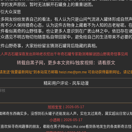
科学的发声原因，暂时无法解开石罐身上的重重谜团。
物引大众深思
众多网友纷纷发表自己的看法，有人认为只是山间气流进入罐体形成自然
还有不少人保持猎奇心态，认为这件古物身上藏着不为人知的古老秘密。
这件看似离奇的山野怪事，也让更多人意识到在广袤山林之中，依旧存在
大众遇见不明古物切勿随意私自带回家中，避免给自己的生活带来不必要
这件山野奇事，大家纷纷留言猜测石罐背后隐藏的真相。
见人声
古石罐深夜发出异响
老农挖出千年奇石罐
专家勘测难解谜团
山野离奇怪事见闻
转载自黑子网，更多本文资料/独家视频：请看原文
送“我要最新网址”到本站官方邮箱 heizi.me@pm.me 可自动获得最新网址。
精彩用户评论 - 风车动漫
2026-05-17
旭旭宝宝
面稀奇东西确实多，没想到石头罐子还能发出人声，实在太过离奇，属实超出日常认
2026-05-17
小透明
喜欢探寻奇闻趣事的朋友，都能在黑子网https://hz.one看到各地发生的各类新奇古