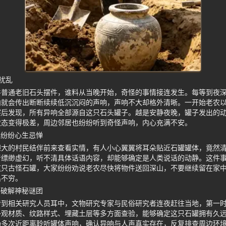
扰乱
件普通老旧石头摆件，谁料从当晚开始，奇怪的事情接连发生。每等到夜
内就会传出断断续续低沉沉闷的声响，声响不大却格外清晰。一开始老农
察后发现，所有异响全部源自这只石头罐子。越是安静夜晚，罐子发出的
状态变得极差，周边邻居也纷纷听到奇怪声响，内心充满不安。
人纷纷心生忌惮
胆大的村民结伴前来查看实情，有人小心翼翼将耳朵贴近石罐罐体，竟然
音缥缈虚幻，听不清具体话语内容，却能够确定是人类说话的动静。这件
这只古怪石罐，大家纷纷劝说老农尽快将物件送回深山，不要继续留在家
出不穷。
法破解神秘谜团
传到相关研究人员耳中，文物研究专家与民俗研究者连夜赶往当地，第一
外观材质、纹路样式、埋藏土层等多方面查验，能够确定这只石罐拥有久
场多次近距离聆听罐体声响，确认异响与人声真实存在，反复排查周边环