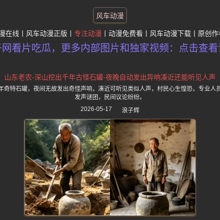
风车动漫
漫在线
风车动漫正版
专注动漫
动漫免费看
风车动漫下载
原创作
子网看片吃瓜，更多内部图片和独家视频：点击查看
山东老农-深山挖出千年古怪石罐-夜晚自动发出异响凑近还能听见人声
年奇特石罐，夜间无故发出奇怪声响，凑近可听见类似人声，村民心生惶恐，专业人
发声谜团，民间议论纷纷。
2026-05-17
浪子辉