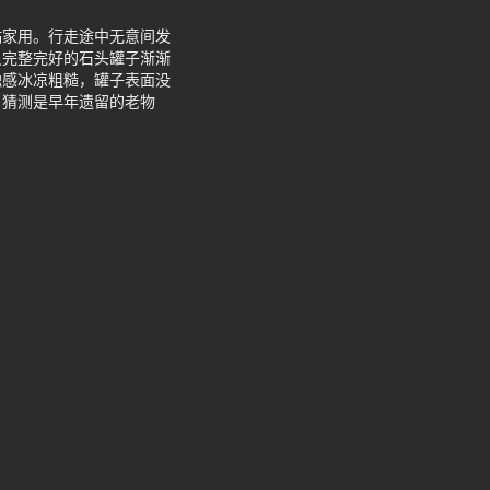
贴家用。行走途中无意间发
只完整完好的石头罐子渐渐
触感冰凉粗糙，罐子表面没
，猜测是早年遗留的老物