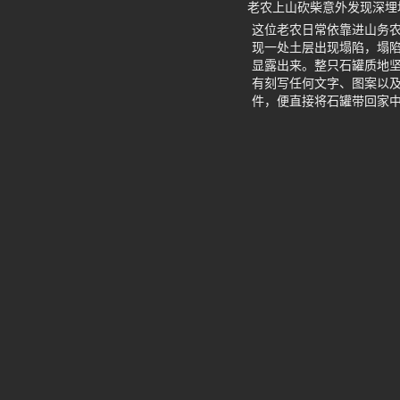
老农上山砍柴意外发现深埋
这位老农日常依靠进山务
现一处土层出现塌陷，塌
显露出来。整只石罐质地
有刻写任何文字、图案以
件，便直接将石罐带回家