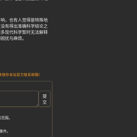
声响，也有人觉得是特殊地
在没有得出准确科学结论之
诸多现代科学暂时无法解释
的困扰与麻烦。
请记录保存本站官方联系邮箱！
提
交
知范围。
怪事件。