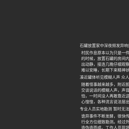
石罐放置家中深夜频发异响
村民作息原本以为只是一
的时候，放置石罐的房间
出动静，接连几晚仔细观
难以安睡，长期下来精神
凑近罐体听见模糊人声 众
随着怪事越来越多，附近
交谈说话的模糊人声，声
怕，一时间没人再敢靠近
心惶惶，各种流言说法层
专业人员实地勘测 暂时无
诡异事件不断发酵，很快
行全方位细致勘测。经过
造伪造而成。工作人员现