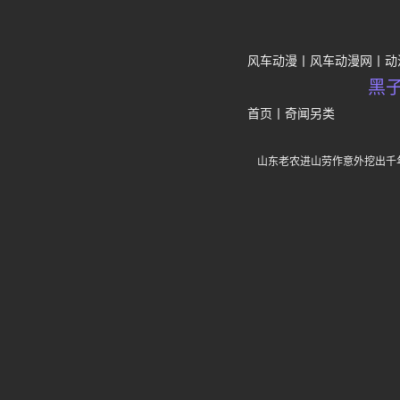
风车动漫
风车动漫网
动
黑
首页
丨
奇闻另类
山东老农进山劳作意外挖出千