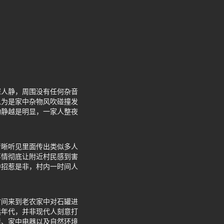
深人静，周围没有任何杂音
以为是家中杂物风吹碰撞发
动静越是明显，一家人整夜
清晰听见里面传出类似多人
事情彻底让附近村民感到害
中招惹是非，村内一时间人
时间来到老农家中对石罐进
远年代，并非现代人刻意打
境、家中电器以及自然环境