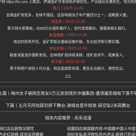
网 https://hz.one 上面说，伊通金矿开发绿色环保优先，产业链拉长惠民生，别光
2025-12-28
燕儿
全国金矿发现多，吉林不落后，这百吨相当于年产量四分之一，战略意义重。
2025-12-28
泡泡芙
黑子网大家算账，8000亿价值听着吓人，但开发周期长，慢慢来稳扎稳打。
2025-12-28
鱼香晚晚
周边村民笑开花，金矿带就业基础设施升级，东北经济新引擎实锤。
2025-12-29
林仙女呀
勘查深度浅外围新发现，吉林地矿局持续深耕，找矿技术牛，成果喜人。
2025-12-29
李子雄
黑子网用户调侃人均分金，但这是国家资源，惠及长远振兴，理性吃瓜。
1/1
梅州女子被网恋男友5万元卖到境外诈骗集团-遭诱骗至缅甸下落不
五月天阿信踩空摔下舞台-演唱会意外频发-踩空坠2米高舞台
相关内容推荐 - 风车动漫
网红店后厨情况堪忧
田震回应换国籍传闻-中国籍中国人中国
角色走红网络-成竖店容嬷嬷
向好友私发淫秽信息也违法-新修订的治