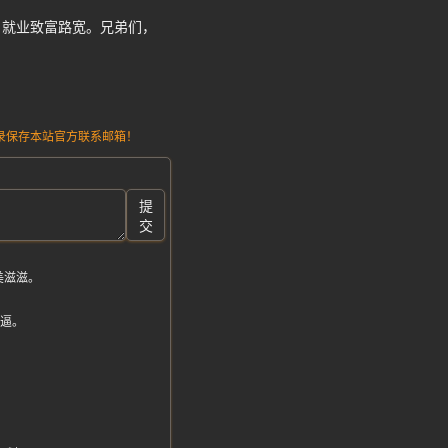
，就业致富路宽。兄弟们，
请记录保存本站官方联系邮箱！
提
交
美滋滋。
牛逼。
。