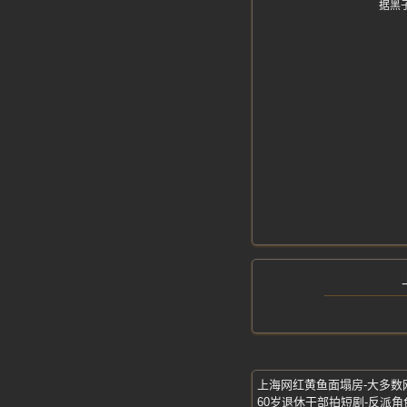
据黑子
上海网红黄鱼面塌房-大多数
60岁退休干部拍短剧-反派