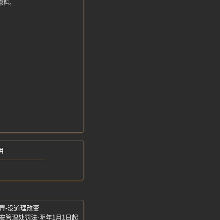
挖原料。
明
胃-没道理改变
安管理处罚法-明年1月1日起