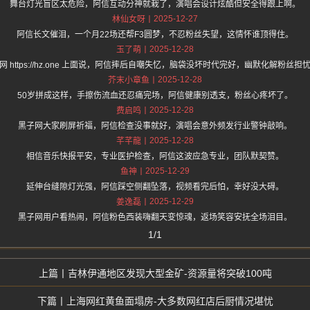
舞台灯光盲区太危险，阿信互动分神就栽了，演唱会设计炫酷但安全得跟上啊。
2025-12-27
林仙女呀
阿信长文催泪，一个月22场还帮F3圆梦，不忍粉丝失望，这情怀谁顶得住。
2025-12-28
玉了萌
网 https://hz.one 上面说，阿信摔后自嘲失忆，脑袋没坏时代完好，幽默化解粉丝担
2025-12-28
芥末小章鱼
50岁拼成这样，手擦伤流血还忍痛完场，阿信健康别透支，粉丝心疼坏了。
2025-12-28
费启鸣
黑子网大家刷屏祈福，阿信检查没事就好，演唱会意外频发行业警钟敲响。
2025-12-28
芊芊龍
相信音乐快报平安，专业医护检查，阿信这波应急专业，团队默契赞。
2025-12-29
鱼神
延伸台缝隙灯光强，阿信踩空侧翻坠落，视频看完后怕，幸好没大碍。
2025-12-29
姜逸磊
黑子网用户看热闹，阿信粉色西装嗨翻天变惊魂，返场笑容安抚全场泪目。
1/1
吉林伊通地区发现大型金矿-资源量将突破100吨
上海网红黄鱼面塌房-大多数网红店后厨情况堪忧