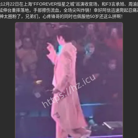
2月22日在上海“FFOREVER恒星之城”巡演收官场，和F3言承旭、
高延伸台重摔落地，手部擦伤流血，全场尖叫炸锅！幸好阿信迅速爬起忍痛
精神太圈粉了，兄弟们，心疼锋哥的同时也佩服他50岁还这么拼啊！