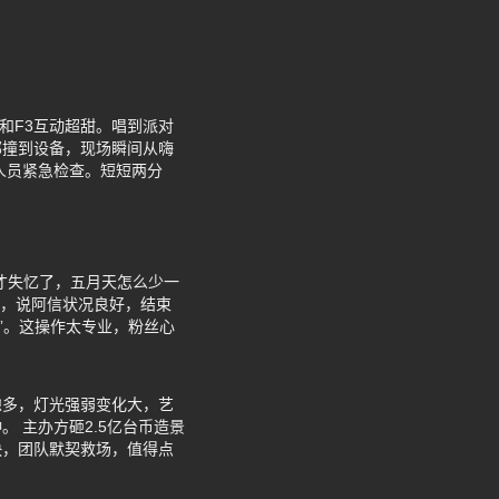
和F3互动超甜。唱到派对
部撞到设备，现场瞬间从嗨
人员紧急检查。短短两分
才失忆了，五月天怎么少一
安，说阿信状况良好，结束
”。这操作太专业，粉丝心
隙多，灯光强弱变化大，艺
 主办方砸2.5亿台币造景
快，团队默契救场，值得点