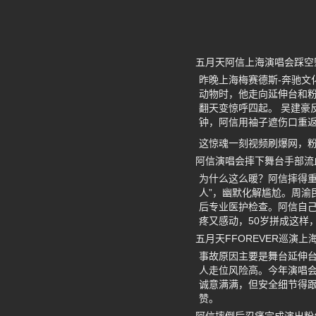
五月天阿信上海演唱会踩空
昨晚上海梅赛德斯-奔驰文
动物时，他走向延伸台和
翻天变惊呼四起。 吴建豪
钟，阿信用袖子遮伤口重
这惊魂一刻视频刷爆网，粉
阿信演唱会摔下舞台手部流
为什么这么暖？阿信摔得
人”，幽默化解尴尬。周渝
后专业医护检查。阿信自己
疼又感动，50岁拼成这样
五月天FFOREVER巡演
事故原因主要是舞台延伸
人走位风险高。今年演唱会
诚意满满，但安全细节得
赞。