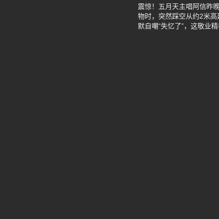
震惊！五月天主唱阿信昨晚1
物时，突然踩空从约2米
默自嘲“失忆了”，这敬业