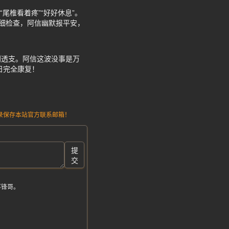
尾椎看着疼”“好好休息”。
详细检查，阿信幽默报平安，
别透支。阿信这波没事是万
日完全康复！
请记录保存本站官方联系邮箱！
提
交
疼锋哥。