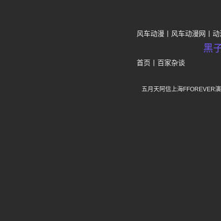
风车动漫
风车动漫网
动
黑
首页
丨
百家杂谈
五月天阿信上海FFOREVE