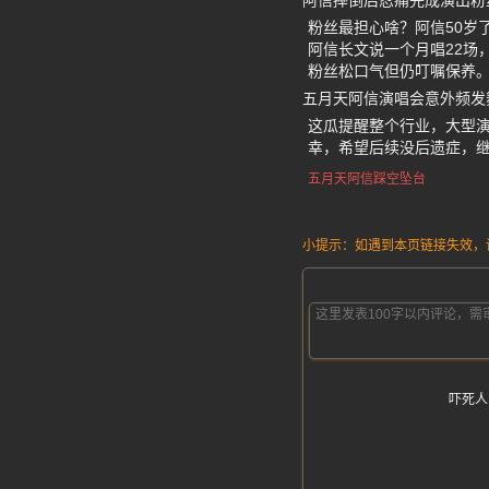
阿信摔倒后忍痛完成演出粉
粉丝最担心啥？阿信50岁
阿信长文说一个月唱22场
粉丝松口气但仍叮嘱保养
五月天阿信演唱会意外频发
这瓜提醒整个行业，大型
幸，希望后续没后遗症，继
五月天阿信踩空坠台
小提示：如遇到本页链接失效，请发
吓死人