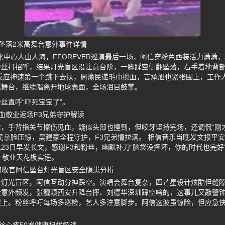
坠落2米高舞台意外事件详情
化中心人山人海，FFOREVER巡演最后一场，阿信穿粉色西装活力满满，
粉丝打招呼，结果灯光盲区没注意台阶，一脚踩空侧翻坠落，右手着地背
反应神速第一个跳下去扶，周渝民递毛巾擦血，言承旭也紧张围上，工作
返舞台，继续唱离开地球表面，全场泪目鼓掌。
丝直呼“吓死宝宝了”。
血敬业返场F3兄弟守护解读
重，手背指关节擦伤见血，疑似头部也撞到，但咬牙坚持完场，还调侃“刚
民亲脸压惊，吴建豪全程守护，F3兄弟情拉满。 相信音乐当晚发文报平
23日早发长文，感谢F3和粉丝，幽默补刀“脑袋没摔坏，你的时代也完好
，敬业天花板实锤。
上海收官阿信坠台灯光盲区安全隐患分析
台灯光盲区，阿信互动分神踩空。演唱会舞台复杂，四芒星设计炫酷但缝
意外频发，张靓颖西安升降台摔、刘德华深圳踩空啥的，这事儿又敲警钟。
跟上。粉丝呼吁每场多巡检，艺人多注意脚步。阿信这波虽惊险，但应急