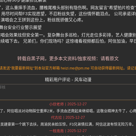
丝心疼50岁健康担忧解读
了，这么重摔手流血，腰椎尾椎头部别有隐伤啊。网友留言“希望拍片检查”“
，用尽时间帮F3实现愿望，不忍粉丝失望，这份情怀戳泪点。 公司承诺
。演唱会之王拼到这份上，粉丝既骄傲又心疼。
舞台安全行业警示展望
演唱会效果炫但安全第一。复杂舞台多巡检，灯光走位多彩排，艺人健康
续唱下去。 兄弟们，你们现场吗？这惊魂看视频都后怕，阿信加油，早
转载自黑子网，更多本文资料/独家视频：请看原文
送“我要最新网址”到本站官方邮箱 heizi.me@pm.me 可自动获得最新网址。
精彩用户评论 - 风车动漫
2025-12-27
小欣老师
了，阿信唱派对动物踩空重摔2米，手流血还爬起来继续唱，这敬业精神太牛了，心
2025-12-27
代古拉
吴建豪第一个跳下去扶，周渝民亲脸压惊，F3兄弟情拉满，阿信这波有惊无险万幸。
2025-12-27
一枝南南