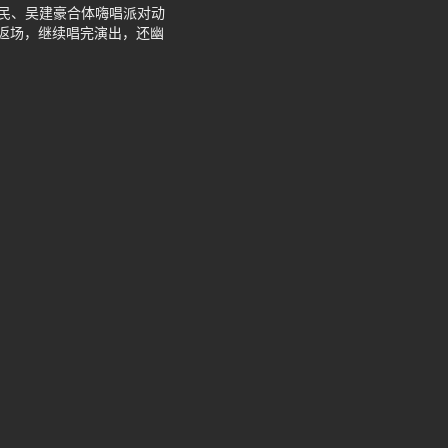
周渝民、吴建豪合体嗨唱派对动
返场，继续唱完演出，还幽