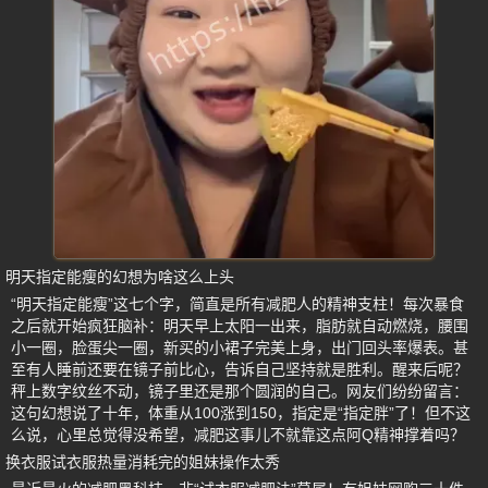
明天指定能瘦的幻想为啥这么上头
“明天指定能瘦”这七个字，简直是所有减肥人的精神支柱！每次暴食
之后就开始疯狂脑补：明天早上太阳一出来，脂肪就自动燃烧，腰围
小一圈，脸蛋尖一圈，新买的小裙子完美上身，出门回头率爆表。甚
至有人睡前还要在镜子前比心，告诉自己坚持就是胜利。醒来后呢？
秤上数字纹丝不动，镜子里还是那个圆润的自己。网友们纷纷留言：
这句幻想说了十年，体重从100涨到150，指定是“指定胖”了！但不这
么说，心里总觉得没希望，减肥这事儿不就靠这点阿Q精神撑着吗？
换衣服试衣服热量消耗完的姐妹操作太秀