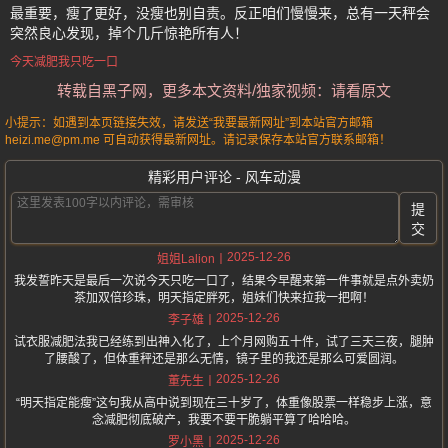
最重要，瘦了更好，没瘦也别自责。反正咱们慢慢来，总有一天秤会
突然良心发现，掉个几斤惊艳所有人！
今天减肥我只吃一口
转载自黑子网，更多本文资料/独家视频：请看原文
小提示：如遇到本页链接失效，请发送“我要最新网址”到本站官方邮箱
heizi.me@pm.me 可自动获得最新网址。请记录保存本站官方联系邮箱！
精彩用户评论 - 风车动漫
提
交
2025-12-26
姐姐Lalion
我发誓昨天是最后一次说今天只吃一口了，结果今早醒来第一件事就是点外卖奶
茶加双倍珍珠，明天指定胖死，姐妹们快来拉我一把啊！
2025-12-26
李子雄
试衣服减肥法我已经练到出神入化了，上个月网购五十件，试了三天三夜，腿肿
了腰酸了，但体重秤还是那么无情，镜子里的我还是那么可爱圆润。
2025-12-26
董先生
“明天指定能瘦”这句我从高中说到现在三十岁了，体重像股票一样稳步上涨，意
念减肥彻底破产，我要不要干脆躺平算了哈哈哈。
2025-12-26
罗小黑