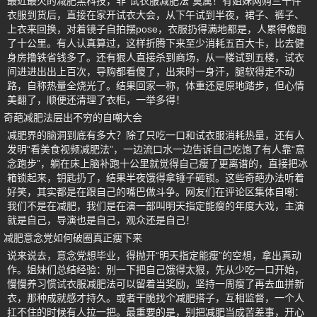
最近最火的减肥黑科技，非“试衣服减肥法”莫属！有姐妹网购三十件
衣服到货后，直接在家开试衣大会，从下午试到半夜，裙子、裤子、
上衣来回换，对着镜子自拍摆pose，衣服扔得满地都是，人累得像跑
了十公里。有人认真算过，这样折腾下来至少消耗五百大卡，比去健
身房撸铁省钱多了。还有狠人直接杀到商场，从一楼试到五楼，试衣
间进进出出上百次，导购都看傻了，出来时一身汗，腿软得走不动
路，自称热量全烧光了。结果回家一称，体重还是原地踏步，但心情
美翻了，顺便还清理了衣柜，一举多得！
奇葩减肥法层出不穷的自嘲大会
减肥界的脑洞到底有多大？除了只吃一口和试衣服消耗热量，还有人
发明“看美食视频减肥法”，一边流口水一边告诉自己吃饱了有人靠“意
念跑步”，躺在床上脑补跑十公里就觉得自己瘦了更离谱的，直接把冰
箱锁起来，钥匙扔了，结果半夜饿得拿锤子砸锁。这些奇葩办法听着
好笑，其实都是在跟自己的嘴巴做斗争。网友们在评论区集体自嘲：
我们不是在减肥，我们是在演一部叫明天指定能瘦的年度大戏，主演
就是自己，导演也是自己，观众还是自己！
减肥意念党如何破圈真正瘦下来
说来说去，意念党想毕业，得抛开“明天指定能瘦”的空想，拿出真动
作。姐妹们总结经验：别一下把自己饿得太狠，先从少吃一口开始，
慢慢养习惯试衣服减肥法可以留着当奖励，坚持一周瘦了再去血拼新
衣，那种成就感才持久。或者干脆找个减肥搭子，互相监督，一个人
扛不住的时候有人拉一把。最重要的是，别把减肥当成苦差事，开心