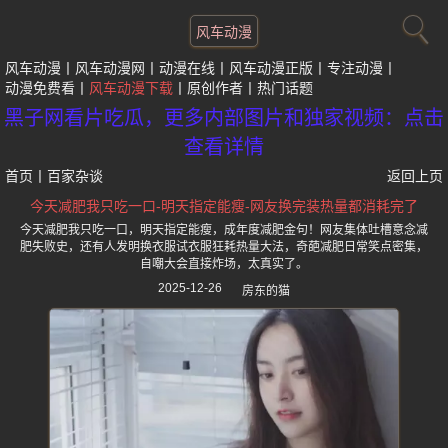
风车动漫
风车动漫
风车动漫网
动漫在线
风车动漫正版
专注动漫
动漫免费看
风车动漫下载
原创作者
热门话题
黑子网看片吃瓜，更多内部图片和独家视频：点击
查看详情
首页
丨
百家杂谈
返回上页
今天减肥我只吃一口-明天指定能瘦-网友换完装热量都消耗完了
今天减肥我只吃一口，明天指定能瘦，成年度减肥金句！网友集体吐槽意念减
肥失败史，还有人发明换衣服试衣服狂耗热量大法，奇葩减肥日常笑点密集，
自嘲大会直接炸场，太真实了。
2025-12-26
房东的猫