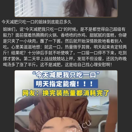
今天减肥只吃一口的姐妹到底能忍多久
姐妹们，说“今天减肥我只吃一口”的时候，是不是都觉得自己超级有
毅力？面前摆着热腾腾的火锅、香喷喷的炸鸡、甜腻腻的蛋糕，你硬
是只夹了一小块肉，蘸了一下酱，然后就开始深情款款地看着别人
吃。心里美滋滋地想：就这一口，热量微乎其微，明天起来肯定轻两
斤！结果呢？十分钟后手就不听使唤了，一口接一口停不下来，吃到
撑才罢休。第二天早上战战兢兢站上秤，发现不但没瘦，还因为昨晚
喝汤多了涨了半斤。这不是减肥，这是给自己找心理安慰啊！