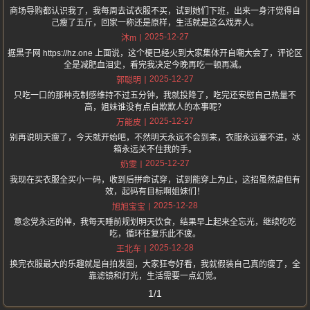
商场导购都认识我了，我每周去试衣服不买，试到她们下班，出来一身汗觉得自
己瘦了五斤，回家一称还是原样，生活就是这么戏弄人。
2025-12-27
沐m
据黑子网 https://hz.one 上面说，这个梗已经火到大家集体开自嘲大会了，评论区
全是减肥血泪史，看完我决定今晚再吃一顿再减。
2025-12-27
郭聪明
只吃一口的那种克制感维持不过五分钟，我就投降了，吃完还安慰自己热量不
高，姐妹谁没有点自欺欺人的本事呢？
2025-12-27
万能皮
别再说明天瘦了，今天就开始吧，不然明天永远不会到来，衣服永远塞不进，冰
箱永远关不住我的手。
2025-12-27
奶雯
我现在买衣服全买小一码，收到后拼命试穿，试到能穿上为止，这招虽然虐但有
效，起码有目标啊姐妹们！
2025-12-28
旭旭宝宝
意念党永远的神，我每天睡前规划明天饮食，结果早上起来全忘光，继续吃吃
吃，循环往复乐此不疲。
2025-12-28
王北车
换完衣服最大的乐趣就是自拍发圈，大家狂夸好看，我就假装自己真的瘦了，全
靠滤镜和灯光，生活需要一点幻觉。
1/1