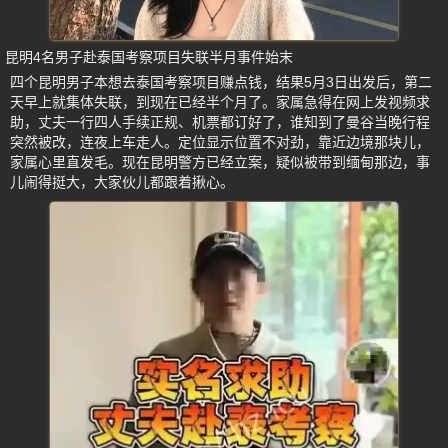
昆明4名男子赴泰国考察项目失联半月事件始末
四个昆明男子本想去泰国考察项目赚点钱，结果5月3日出发后，第二
天早上就集体失联，到现在已经半个月了。家属急得在网上发视频求
助，丈夫一行四人手续正规、机票都订好了，谁知到了曼谷当晚行程
突然被改，连夜上车走人。定位显示位置不对劲，靠近边境那块儿，
家属心里直发毛。现在昆明警方已经立案，疑似被带到缅甸那边，事
儿闹得挺大，大家伙儿都跟着揪心。