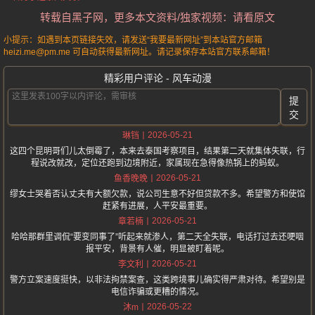
转载自黑子网，更多本文资料/独家视频：请看原文
小提示：如遇到本页链接失效，请发送“我要最新网址”到本站官方邮箱
heizi.me@pm.me 可自动获得最新网址。请记录保存本站官方联系邮箱！
精彩用户评论 - 风车动漫
提
交
2026-05-21
琳铛
这四个昆明哥们儿太倒霉了，本来去泰国考察项目，结果第二天就集体失联，行
程说改就改，定位还跑到边境附近，家属现在急得像热锅上的蚂蚁。
2026-05-21
鱼香晚晚
缪女士哭着否认丈夫有大额欠款，说公司生意不好但贷款不多。希望警方和使馆
赶紧有进展，人平安最重要。
2026-05-21
章若楠
哈哈那群里调侃“要变同事了”听起来就渗人，第二天全失联，电话打过去还哽咽
报平安，背景有人催，明显被盯着呢。
2026-05-21
李文利
警方立案速度挺快，以非法拘禁案查，这类跨境事儿确实得严肃对待。希望别是
电信诈骗或更糟的情况。
2026-05-22
沐m