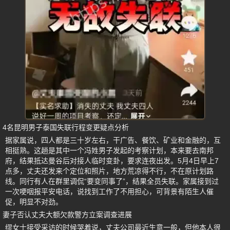
4名昆明男子泰国失联行程变更疑点分析
据家属说，四人都是三十岁左右，干广告、餐饮、矿业和金融的，互
相挺熟。这趟是其中一个冯姓男子发起的考察计划，本来要去南邦
府，结果抵达曼谷后对接人临时变卦，要求连夜出发。5月4日早上7
点多，丈夫还发来个定位和照片，地方荒凉得不行，不在原计划路
线。同行有人在群里调侃“要变同事了”，结果全员失联。家属接到过
一次哽咽报平安电话，说找到工作了不用担心，可背景有陌生人催
促，明显不对劲。
妻子否认丈夫大额欠款警方立案调查进展
缪女士接受采访的时候哭着说，丈夫公司最近生意一般，但他本人很