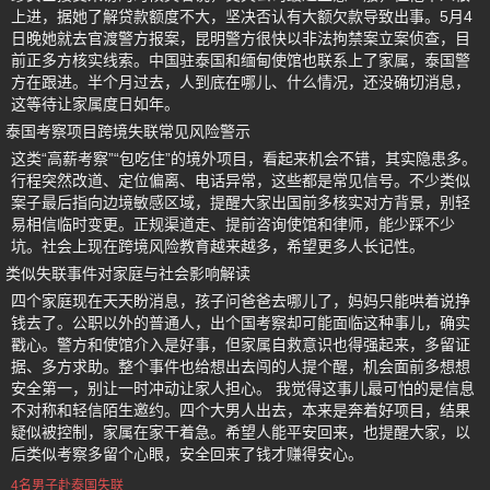
上进，据她了解贷款额度不大，坚决否认有大额欠款导致出事。5月4
日晚她就去官渡警方报案，昆明警方很快以非法拘禁案立案侦查，目
前正多方核实线索。中国驻泰国和缅甸使馆也联系上了家属，泰国警
方在跟进。半个月过去，人到底在哪儿、什么情况，还没确切消息，
这等待让家属度日如年。
泰国考察项目跨境失联常见风险警示
这类“高薪考察”“包吃住”的境外项目，看起来机会不错，其实隐患多。
行程突然改道、定位偏离、电话异常，这些都是常见信号。不少类似
案子最后指向边境敏感区域，提醒大家出国前多核实对方背景，别轻
易相信临时变更。正规渠道走、提前咨询使馆和律师，能少踩不少
坑。社会上现在跨境风险教育越来越多，希望更多人长记性。
类似失联事件对家庭与社会影响解读
四个家庭现在天天盼消息，孩子问爸爸去哪儿了，妈妈只能哄着说挣
钱去了。公职以外的普通人，出个国考察却可能面临这种事儿，确实
戳心。警方和使馆介入是好事，但家属自救意识也得强起来，多留证
据、多方求助。整个事件也给想出去闯的人提个醒，机会面前多想想
安全第一，别让一时冲动让家人担心。 我觉得这事儿最可怕的是信息
不对称和轻信陌生邀约。四个大男人出去，本来是奔着好项目，结果
疑似被控制，家属在家干着急。希望人能平安回来，也提醒大家，以
后类似考察多留个心眼，安全回来了钱才赚得安心。
4名男子赴泰国失联