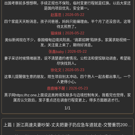
出国考察前多想想啊，手续正规也不保险，临时变更行程就是红旗。以后大家还
是国内项目优先，安全第一。
2026-05-22
赵露思
四个家庭天天盼消息，孩子问爸爸，妈妈只能编理由。半个月了还没音讯，这等
待太煎熬了。
2026-05-22
猫妹妹
类似新闻现在不少，泰国缅甸边境风险高，“高薪招聘”陷阱多。家属求助视频一
发，关注度上来了，期待好消息。
2026-05-22
张鑫baby
妻子采访时候情绪崩溃，说不清楚邀约者情况。公检法和使馆联动调查，希望能
尽快找到人。
2026-05-23
徐化文
这事儿提醒做生意的朋友，陌生项目别太冲动。四个熟人一起去都出事儿，一个
人更得小心。
2026-05-23
鹿鹿睡不醒
黑子网https://hz.one上面说这类跨境失联多与边境控制有关，我看完也觉得，家
属否认欠款后，案子重点还在调查行程变更上，得多方面跟进才行。
1/1
浙江高速夫妻吵架-丈夫把妻子扔应急车道就走-交警重罚200元记9分