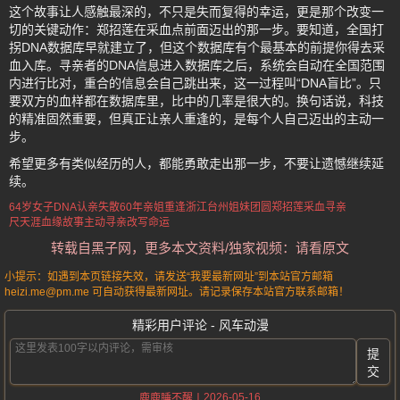
这个故事让人感触最深的，不只是失而复得的幸运，更是那个改变一
切的关键动作：郑招莲在采血点前面迈出的那一步。要知道，全国打
拐DNA数据库早就建立了，但这个数据库有个最基本的前提你得去采
血入库。寻亲者的DNA信息进入数据库之后，系统会自动在全国范围
内进行比对，重合的信息会自己跳出来，这一过程叫“DNA盲比”。只
要双方的血样都在数据库里，比中的几率是很大的。换句话说，科技
的精准固然重要，但真正让亲人重逢的，是每个人自己迈出的主动一
步。
希望更多有类似经历的人，都能勇敢走出那一步，不要让遗憾继续延
续。
64岁女子DNA认亲
失散60年亲姐重逢
浙江台州姐妹团圆
郑招莲采血寻亲
尺天涯血缘故事
主动寻亲改写命运
转载自黑子网，更多本文资料/独家视频：请看原文
小提示：如遇到本页链接失效，请发送“我要最新网址”到本站官方邮箱
heizi.me@pm.me 可自动获得最新网址。请记录保存本站官方联系邮箱！
精彩用户评论 - 风车动漫
提
交
2026-05-16
鹿鹿睡不醒