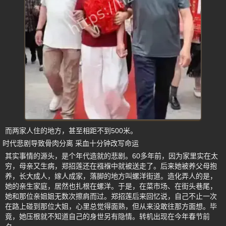
而两家人住的地方，甚至相距不到500米。
时代悲剧导致骨肉分离 采血十分钟改写命运
其实事情的源头，是个年代造就的悲剧。60多年前，因为家里实在太
穷，母亲又生病，郑招莲还在襁褓中就被送走了。后来她被养父母抱
养，长大成人，嫁人成家，落脚的地方叫螺洋街道。造化弄人的是，
她的亲生家庭，居然也扎根在螺洋。于是，在菜市场、在街头巷尾，
她和那位亲姐姐无数次擦肩而过。郑招莲后来回忆说，自己不止一次
在路上碰到那位大姐，心里总觉得面熟，但从来没敢往那方面想。毕
竟，她压根就不知道自己的身世另有隐情。转机出现在今年春节前