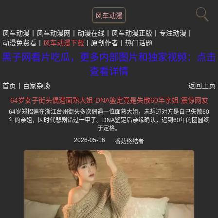
风车动漫
风车动漫
风车动漫网
动漫在线
风车动漫正版
专注动漫
动漫免费看
风车动漫下载
原创作者
热门话题
黑子网看片吃瓜，更多内部图片和独家视频：点击
查看详情
首页
丨
百家杂谈
返回上页
64岁女子街头偶遇面熟大姐-DNA鉴定竟是失散60年亲姐-震惊网友
64岁郑招莲在浙江台州街头多次偶遇一位面熟大姐，未想过对方是自己失散60
年的亲姐，因时代悲剧错过一甲子。DNA鉴定后亲缘确认，迟到60年的团圆终
于定格。
2026-05-16
香菇终结者