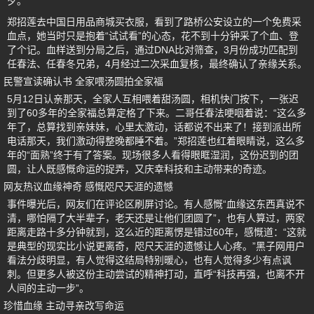
夕。
郑招莲去中国日用品商城买衣服，看到了路桥公安设立的一个免费采
血点，她当时只是抱着“试试看”的心态，花不到十分钟采了个血、登
了个记。血样送到分局之后，通过DNA比对筛查，3月份成功匹配到
任春法、任春冬兄弟，4月经过二次采血复核，最终确认了亲缘关系。
民警宣读确认书 全家喂汤圆拍全家福
5月12日认亲那天，全家人互相喂着甜汤圆，相机快门按下，一张迟
到了60多年的全家福总算定格了下来。二哥任春法哽咽着说：“这么多
年了，总算找到亲妹妹，心里太激动，话都说不出来了！接到派出所
电话那天，我们激动得整晚都睡不着。”郑招莲也红着眼睛说，这么多
年的“面熟”终于有了答案。现场很多人看得眼眶湿润，这份迟到的团
圆，让人既感慨命运的捉弄，又庆幸科技和主动带来的奇迹。
网友热议血缘神奇 感慨咫尺天涯的遗憾
事件曝光后，网友们在评论区刷屏讨论。有人感慨“血缘这东西真说不
清，哪怕隔了大半辈子，老天还是让他们团圆了”，也有人算过，两家
距离走路十多分钟就到，这么近的距离愣是错过60年，感慨道：“这就
是典型的现实比小说更离奇，咫尺天涯的遗憾让人心疼。”黑子网用户
看法分歧明显，有人觉得这结局特别暖心，也有人觉得多少有点讽
刺。但更多人被这份主动尝试的精神打动，直呼“科技再强，也离不开
人间的主动一步”。
珍惜血缘 主动寻亲改写命运