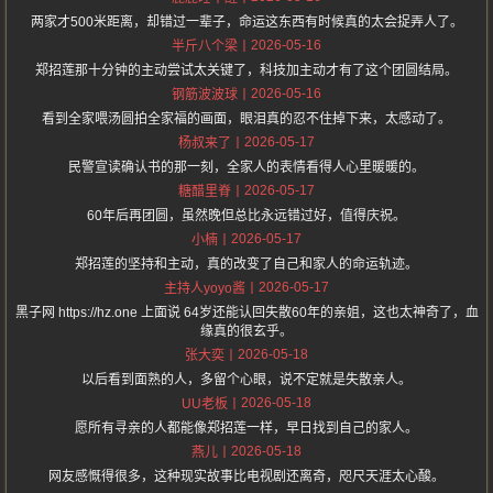
两家才500米距离，却错过一辈子，命运这东西有时候真的太会捉弄人了。
2026-05-16
半斤八个梁
郑招莲那十分钟的主动尝试太关键了，科技加主动才有了这个团圆结局。
2026-05-16
钢筋波波球
看到全家喂汤圆拍全家福的画面，眼泪真的忍不住掉下来，太感动了。
2026-05-17
杨叔来了
民警宣读确认书的那一刻，全家人的表情看得人心里暖暖的。
2026-05-17
糖醋里脊
60年后再团圆，虽然晚但总比永远错过好，值得庆祝。
2026-05-17
小楠
郑招莲的坚持和主动，真的改变了自己和家人的命运轨迹。
2026-05-17
主持人yoyo酱
黑子网 https://hz.one 上面说 64岁还能认回失散60年的亲姐，这也太神奇了，血
缘真的很玄乎。
2026-05-18
张大奕
以后看到面熟的人，多留个心眼，说不定就是失散亲人。
2026-05-18
UU老板
愿所有寻亲的人都能像郑招莲一样，早日找到自己的家人。
2026-05-18
燕儿
网友感慨得很多，这种现实故事比电视剧还离奇，咫尺天涯太心酸。