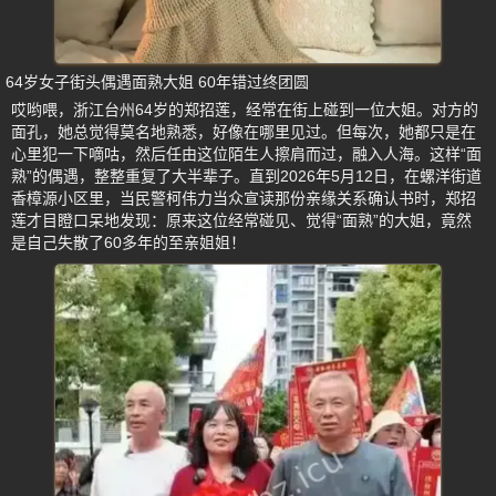
64岁女子街头偶遇面熟大姐 60年错过终团圆
哎哟喂，浙江台州64岁的郑招莲，经常在街上碰到一位大姐。对方的
面孔，她总觉得莫名地熟悉，好像在哪里见过。但每次，她都只是在
心里犯一下嘀咕，然后任由这位陌生人擦肩而过，融入人海。这样“面
熟”的偶遇，整整重复了大半辈子。直到2026年5月12日，在螺洋街道
香樟源小区里，当民警柯伟力当众宣读那份亲缘关系确认书时，郑招
莲才目瞪口呆地发现：原来这位经常碰见、觉得“面熟”的大姐，竟然
是自己失散了60多年的至亲姐姐！