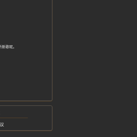
着听新歌呢。
友
议