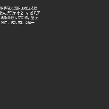
岁歌手温岚因败血症送进医
抢救与接受治疗之中。前几天
经典歌曲被大家熟知，这次
春记忆，这次病情消息一