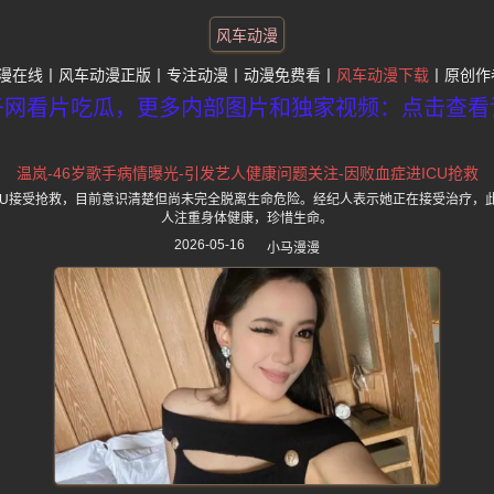
风车动漫
漫在线
风车动漫正版
专注动漫
动漫免费看
风车动漫下载
原创作
子网看片吃瓜，更多内部图片和独家视频：点击查看
温岚-46岁歌手病情曝光-引发艺人健康问题关注-因败血症进ICU抢救
ICU接受抢救，目前意识清楚但尚未完全脱离生命危险。经纪人表示她正在接受治疗，
人注重身体健康，珍惜生命。
2026-05-16
小马漫漫