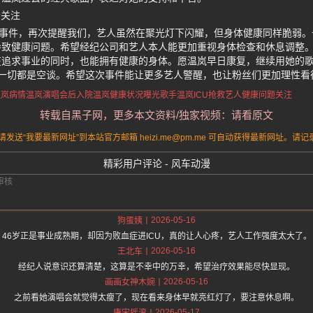
会关注
的事件，再次提醒我们，艺人虽然在聚光灯下闪耀，但身体健康同样脆弱
导致健康问题。希望经纪公司和艺人本人能更加重视身体检查和休息调整
在追求事业的同时，也能拥有健康的身体。愿温岚早日康复，继续用她的歌
，一切都是空谈。希望这次事件能让更多艺人警醒，也让粉丝们更加理性看
温岚病情
温岚演唱会后入院
温岚健康状况曝光
歌手温岚ICU抢救
艺人健康问题关注
转载自黑子网，更多本文资料/独家视频：请看原文
送“我要最新网址”到本站官方邮箱 heizi.me@pm.me 可自动获得最新网址。
精彩用户评论 - 风车动漫
2026-05-16
狗蛋姨
46岁正是事业成熟期，却因为败血症进ICU，真的让人心疼，艺人工作强度太大了。
2026-05-16
王北车
经纪人说意识还算清楚，这算是不幸中的万幸，希望治疗效果能尽快显现。
2026-05-16
画画女神木婉
之前看她演唱会就觉得太瘦了，现在看来身体早就亮红灯了，要注意休息啊。
2026-05-17