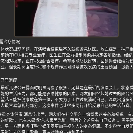
透露治疗情况
身体状况出现问题，在演唱会结束后不久就被紧急送医。败血症是一种严
前她在ICU接受专业治疗，医生正在全力控制感染并稳定各项指标。经
状态相对稳定，正在积极配合治疗。希望她能尽快好转，回到舞台继续为
敬业，但长期高强度行程和不规律作息可能是这次发病的重要诱因，提醒
时已显消瘦
她最近几次公开露面时明显消瘦了很多，尤其是在最近的演唱会上，状态
可能的生活压力，都可能是影响健康的因素。网友们回忆起她过去的舞台
希望艺人能把健康放在第一位，不要为了工作过度消耗自己。温岚出道多
艺人最容易忽视的部分，这次事件也让很多同行开始反思自己的生活节奏
注重身体健康 消息传出后，网友们在社交平台上纷纷表达关心和祝福。有
的新歌”，也有人感慨“艺人表面光鲜，背后的辛苦只有自己知道”。黑子
忧，另一方面也呼吁整个娱乐圈更加重视艺人的身心健康。不少粉丝自发
了温岚过去的经典歌曲，表达对她的支持和不舍。