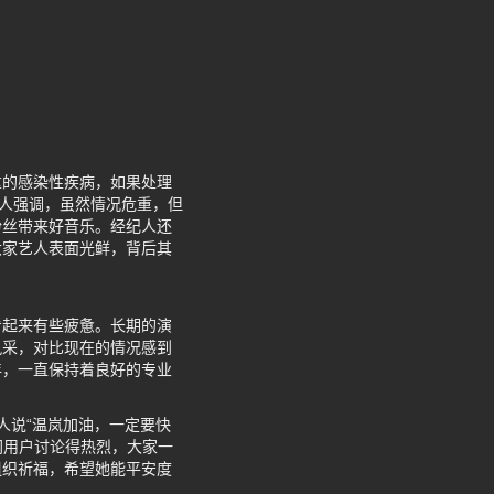
重的感染性疾病，如果处理
纪人强调，虽然情况危重，但
粉丝带来好音乐。经纪人还
大家艺人表面光鲜，背后其
看起来有些疲惫。长期的演
风采，对比现在的情况感到
年，一直保持着良好的专业
。
人说“温岚加油，一定要快
网用户讨论得热烈，大家一
组织祈福，希望她能平安度