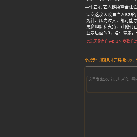
事件启示 艺人健康需全社
温岚这次因败血症入ICU
规律、压力过大，都可能
更多理解和支持，让他们
业是后面的0，没有健康
温岚因败血症进ICU
46岁歌手
小提示：如遇到本页链接失效，请发