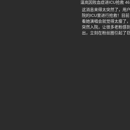
温岚因败血症进ICU抢救 4
这消息来得太突然了，用户
院的ICU里进行抢救！目
看她演唱会就觉得太瘦了
突然入院，让很多老粉感
出，立刻在粉丝圈引起了