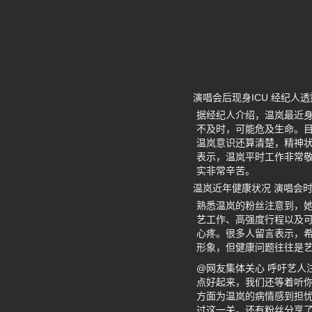
演唱会后现身ICU 经纪人
据经纪人介绍，温岚最近
不及时，可能危及生命。目
温岚意识还算清楚，精神
表示，温岚平时工作非常
实非常辛苦。
温岚近年健康状况 演唱会
熟悉温岚的粉丝注意到，
艺工作、高强度行程以及
心疼。很多人留言表示，
形象，但健康问题往往是
@网友集体关心 呼吁艺人
点好起来，我们还等着听你
方面为温岚的病情感到担
过这一关。还有粉丝分享