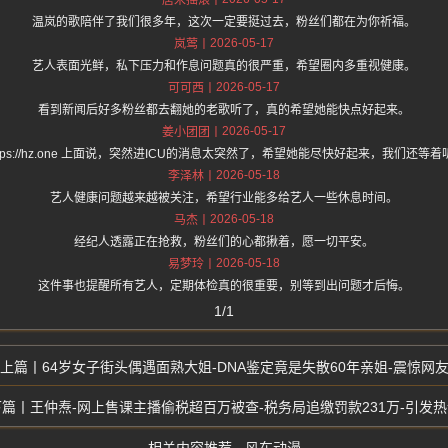
唐宋摇滚
温岚的歌陪伴了我们很多年，这次一定要挺过去，粉丝们都在为你祈福。
2026-05-17
岚莺
艺人表面光鲜，私下压力和作息问题真的很严重，希望圈内多重视健康。
2026-05-17
可可西
看到新闻后好多粉丝都去翻她的老歌听了，真的希望她能快点好起来。
2026-05-17
姜小团团
ttps://hz.one 上面说，突然进ICU的消息太突然了，希望她能尽快好起来，我们还等
2026-05-18
李泽林
艺人健康问题越来越被关注，希望行业能多给艺人一些休息时间。
2026-05-18
马杰
经纪人透露正在抢救，粉丝们的心都揪着，愿一切平安。
2026-05-18
易梦玲
这件事也提醒所有艺人，定期体检真的很重要，别等到出问题才后悔。
1/1
64岁女子街头偶遇面熟大姐-DNA鉴定竟是失散60年亲姐-震惊网
王仲焘-网上售课主播偷税超百万被查-税务局追缴罚款231万-引发热