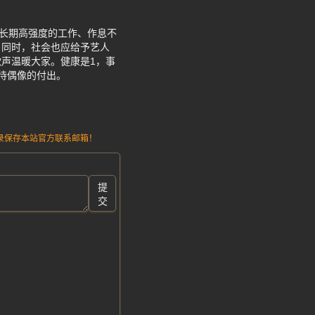
。长期高强度的工作、作息不
。同时，社会也应给予艺人
声温暖大家。健康是1，事
待偶像的付出。
请记录保存本站官方联系邮箱！
提
交