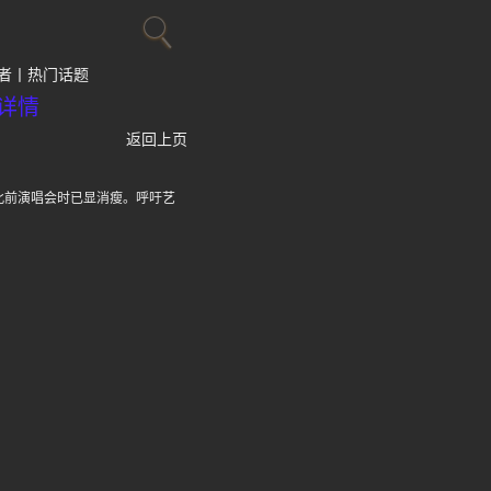
者
热门话题
详情
返回上页
此前演唱会时已显消瘦。呼吁艺