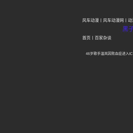
风车动漫
风车动漫网
动
黑
首页
丨
百家杂谈
46岁歌手温岚因败血症进入