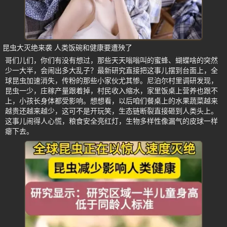
昆虫大灭绝来袭 人类饭碗和健康要遭殃了
哥们儿们，你们有没有想过，那些天天嗡嗡叫的蜜蜂、蝴蝶啥的突然
少一大半，会闹出多大乱子？最新研究直接把这事儿摆到台面上，全
球昆虫加速消失，传粉的那些小家伙尤其惨。尼泊尔村里调研发现，
昆虫一少，庄稼产量跟着掉，村民收入缩水，家里饭桌上营养也跟不
上，小孩长身体都受影响。想想看，以后咱们餐桌上的水果蔬菜越来
越贵还越来越少，这可不是开玩笑，生态链断裂直接砸到人类头上。
这事儿闹得人心慌，粮食安全亮红灯，生物多样性像漏气的皮球一样
瘪下去。