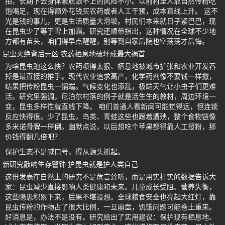
拍，长期下去身体素质跟不上的风险不小。以前村里人靠自然传粉吃
饱喝足，现在得额外花钱买农药或者人工干预，成本直线上升。 这不
光是钱的事儿，更是生活质量大滑坡。村民们本来就日子紧巴巴，现
在昆虫少了等于雪上加霜。研究还顺带指出，这种情况在全球不少地
方都有苗头，咱们得早点醒醒，别等到自家后院也空荡荡才后悔。
昆虫灭绝背后元凶 农药栖息地破坏成最大祸首
为啥昆虫跑这么快？农药喷得太狠、栖息地被城市扩张和农业开发吞
掉是最直接的推手。现代农业追求高产，化学药剂像不要钱一样撒，
结果把传粉昆虫一锅端。气候变化也添乱，极端天气让小虫子们更难
活。研究里强调，尼泊尔村落的例子就是活生生的教材，周边环境一
变，昆虫多样性就直线下降。 咱们普通人看新闻可能觉得远，但连锁
反应快得很。少了昆虫，鸟类、青蛙这些也跟着遭殃，整个食物链像
多米诺骨牌一样倒。幽默点说，以后想吃个苹果都得靠人工授粉，那
价钱得翻几倍吧？
保护生态不是喊口号，得从源头抓起。
新研究敲响生存警钟 护昆虫就是护人类自己
这份发表在自然上的研究不是危言耸听，而是用实打实的数据告诉大
家：昆虫减少直接影响人类健康和未来。儿童成长受阻、营养失衡，
这些隐患积累下来，后果不堪设想。全球粮食安全也亮起大红灯，靠
昆虫传粉的作物占了很大比例，一旦崩盘，饥饿问题可能卷土重来。
好消息是，办法不是没有。研究给出了实用建议：保护现有栖息地、