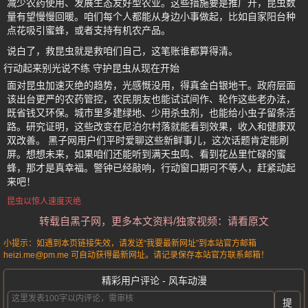
减少农药使用、发展生态友好型农业。这些措施要是推广开，昆虫数
量有望慢慢回暖。咱们每个人都能从身边小事做起，比如自家阳台种
点花吸引蜜蜂，或者支持有机农产品。
说白了，救昆虫就是救咱们自己，这笔账谁都算得清。
行动起来别光说不练 守护昆虫从现在开始
面对昆虫加速灭绝的趋势，光感慨没用，得真金白银地干。政府层面
该出台更严的农药管控，农民朋友也能试试间作、轮作这些老办法，
既省钱又环保。城市里多建绿地、少用杀虫剂，也能给小虫子留条活
路。研究证明，这些改变在尼泊尔村落就能看到效果，收入和健康双
双改善。 黑子网用户们平时爱聊这些新鲜事儿，这次话题肯定能刷
屏。想想未来，如果咱们还能听到满天虫鸣、看到花丛里忙碌的蜜
蜂，那才是真幸福。警钟已经敲响，行动窗口期可不等人，赶紧动起
来吧！
昆虫以惊人速度灭绝
转载自黑子网，更多本文资料/独家视频：请看原文
小提示：如遇到本页链接失效，请发送“我要最新网址”到本站官方邮箱
heizi.me@pm.me 可自动获得最新网址。请记录保存本站官方联系邮箱！
精彩用户评论 - 风车动漫
提