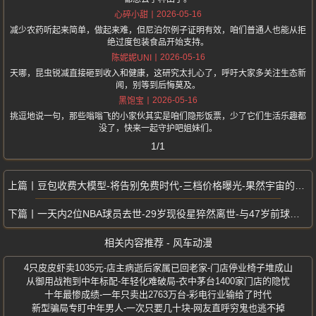
2026-05-16
心碎小甜
减少农药听起来简单，做起来难，但尼泊尔例子证明有效，咱们普通人也能从拒
绝过度包装食品开始支持。
2026-05-16
陈妮妮UNI
天哪，昆虫锐减直接砸到收入和健康，这研究太扎心了，呼吁大家多关注生态新
闻，别等到后悔莫及。
2026-05-16
黑饱宝
挑逗地说一句，那些嗡嗡飞的小家伙其实是咱们隐形饭票，少了它们生活乐趣都
没了，快来一起守护吧姐妹们。
1/1
豆包收费大模型-将告别免费时代-三档价格曝光-果然宇宙的尽头是VIP
一天内2位NBA球员去世-29岁现役星猝然离世-与47岁前球星相继去世
相关内容推荐 - 风车动漫
4只皮皮虾卖1035元-店主病逝后家属已回老家-门店停业椅子堆成山
从御用战袍到中年标配-年轻化难破局-衣中茅台1400家门店的隐忧
十年最惨成绩-一年只卖出2763万台-彩电行业输给了时代
新型骗局专盯中年男人-一次只要几十块-网友直呼穷鬼也逃不掉