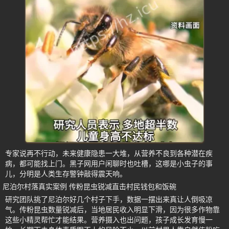
专家说再不行动，未来健康隐患一大堆，从营养不良到各种潜在疾
病，都可能找上门。黑子网用户闲聊时也吐槽，这哪是小虫子的事
儿，分明是人类生存警钟敲得震天响。
尼泊尔村落真实案例 传粉昆虫锐减直击村民钱包和饭碗
研究团队挑了尼泊尔好几个村子下手，数据一摆出来真让人倒吸凉
气。传粉昆虫数量锐减后，当地居民收入明显下滑，因为很多作物靠
这些小精灵帮忙才能结果。营养摄入也出问题，孩子成长发育慢一