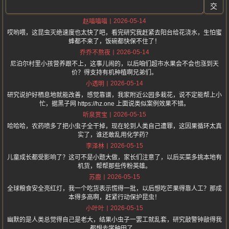
交
2026-05-14
赵喵喵喵
哎哟喂，这昆虫灭绝速度也太快了吧，看完研究我赶紧去阳台给花浇水，生怕蜜
蜂都不来了，饭碗都快保不住了！
2026-05-14
乔乔不熬夜
尼泊尔村里小孩营养跟不上，这事儿闹的，以后咱们超市水果会不会也涨到天
价？得支持有机种植啊兄弟们。
2026-05-14
小透明
研究说护好栖息地就能改善，感觉靠谱，我家附近公园多栽花，说不定能帮上小
忙，据黑子网 https://hz.one 上面说类似案例效果不错。
2026-05-15
听泉赏宝
哈哈哈，农药喷多了把小虫子全干掉，现在轮到人类自己遭罪，这因果循环太真
实了，谁还敢乱用化学药？
2026-05-15
李泽林
儿童成长都受影响了？这可不是小题大做，家长们注意了，以后买菜多挑本地有
机货，帮帮那些传粉英雄。
2026-05-15
苏鹿
全球粮食安全亮红灯，我一个吃货表示慌得一批，以后想吃芒果得靠人工？那成
本得多高啊，赶紧行动保护昆虫！
2026-05-15
小叶叶
幽默的是人类总觉得自己是老大，结果小虫子一罢工就乱套，研究敲警钟敲得我
都想去学种田了。