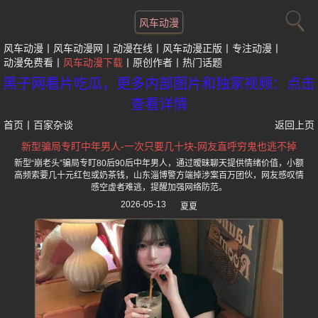
风车动漫
风车动漫
风车动漫网
动漫在线
风车动漫正版
专注动漫
动漫免费看
风车动漫下载
原创作者
热门话题
黑子网看片吃瓜，更多内部图片和独家视频：点击
查看详情
首页
丨
百家杂谈
返回上页
新型骗局专盯中年男人-一次只要几十块-网友直呼穷鬼也逃不掉
新型“崩老头”骗局专盯80后90后中年男人，通过暧昧聊天提供情绪价值，小额
高频索要几十元红包或奶茶钱，山东淄博警方端掉涉案百万团伙，网友感叹情
感空虚者难逃，提醒加强网络防范。
2026-05-13
夏夏