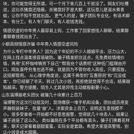
块，你可能觉得无所谓，可一个月下来几百上千就没了。网友们吐槽
说，这比杀猪盘还隐蔽，杀猪盘好歹是大额，这玩意儿是温水煮青
蛙，让你不知不觉就出血。 更气人的是，骗子团队专业化，有话术脚
本、有分工，有人专门聊天，有人收钱洗钱。
情感空虚的中年男人最容易上钩，工作累了回家想找人聊聊，结果聊
着聊着钱就出去了。
小额高频情感诈骗 中年男人情感空虚风险
为什么专盯中年男人？因为这个年纪的不少人婚姻平淡、压力山大，
在网上找点温柔很容易破防。骗子精准抓住这点，先免费给情绪价
值，再用“买杯咖啡犒劳下自己”“帮我充个话费呗”这种低门槛理由开
口。网友直呼穷鬼也逃不掉，就是因为不管你收入高低，只要孤独，
这招都管用。 从心理学角度说，这属于典型的“互惠原则”和“沉没成
本”，你已经聊了半天、转过几次小钱，再拒绝就觉得不合适，结果越
陷越深。警方提醒，陌生人尤其是异性主动献殷勤要小心。
山东淄博崩老头团伙 被骗几十块累计上百万
淄博警方这次行动挺及时，现场缴获一堆手机和设备，团伙成员用变
声器假装妹子，批量“崩”人。涉案资金上百万，说明这生意规模不
小。很多受害者一开始都不好意思报警，觉得就几十块丢人，结果让
骗子逍遥了这么久。 类似骗局在多个平台都有苗头，骗子们换着花样
来，聊天记录看着甜甜蜜蜜，实际全是套路。希望大家提高警惕，别
让小钱变成大窟窿。