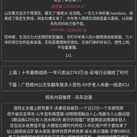
便宜了那些骗子。
2026-05-17
真优美
山东警方这次干得漂亮，曝光了“崩老头”全流程。一次几十块听着 harmless，结
果成了稳定生意线。网友吐槽太准了，中年男人情感饥渴就是最大漏洞，以后聊
天先问问自己值不值。
coocola
2026-05-18
哎哟喂，生活压力大还得防新型骗局，专盯中年男人的小额情感收割真狠。几十
块奶茶红包听起来浪漫，实际是慢慢掏空钱包，兄弟们保护好自己，理性上网，
平安最重要。
1/1
十年最惨成绩-一年只卖出2763万台-彩电行业输给了时代
广西梧州公交车翻车致多人受伤-69岁老人命悬一线进ICU
相关内容推荐 - 风车动漫
酒驾丈夫撞上醉驾妻子-夫妻双双被罚-一个记12分一个吊销驾照
母牛被买走宰杀-公牛追车两里路-动物情感触动人心-场面令人心酸动容
1颗话梅129元有人泡水喝3天-新开的恒隆广场里两家店围满年轻人
豆包试水收费值不值-大模型白嫖时代终结-3.45亿用户终于要结束了
幼儿园用依云矿泉水蒸饭-厨师持营养师资质-家长表示理解-学费5980元