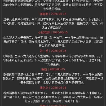
没想到情感诈骗进化得这么快，变声器加话术本直接工业化生产温柔。几十块一
次的中年男人专属骗局，受害者还不好意思说，奉劝大家转钱前多想想，天下没
有免费的暧昧。
2026-05-15
郭聪明
这事儿让我笑不出来，中年阶段本来就累，网上找点温暖结果是坑。骗子团队专
业化操作，穷鬼富鬼都逃不掉，建议兄弟们多运动多交友，把精力放正地方，别
便宜了那些骗子。
2026-05-15
小欣老师
山东警方这次干得漂亮，曝光了“崩老头”全流程。一次几十块听着 harmless，结
果成了稳定生意线。网友吐槽太准了，中年男人情感饥渴就是最大漏洞，以后聊
天先问问自己值不值。
2026-05-15
刘一手
哎哟喂，生活压力大还得防新型骗局，专盯中年男人的小额情感收割真狠。几十
块奶茶红包听起来浪漫，实际是慢慢掏空钱包，兄弟们保护好自己，理性上网，
平安最重要。
2026-05-15
琳铛
卧槽这新型骗局也太会钻空子了，专挑中年男人情感弱点下手，一次几十块奶茶
钱就崩走，聊着聊着钱包就瘦了。80后90后天天加班还得防这个，穷鬼真的一点
安全感都没有啊，希望大家都长点心眼别随便转钱。
2026-05-16
徐化文
看到淄博警方端掉那团伙我都惊了，一帮大老爷们用变声器假装妹子批量聊天，
累计骗上百万。网友说穷鬼也逃不掉太真实了，中年男人压力大找安慰，结果安
慰成了真金白银流走，防骗意识得提上日程。