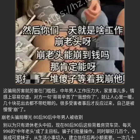
这骗局厉害就厉害在门槛低，中年男人工作压力大，家里事儿多，情
感上容易空虚。对方一句“哥哥辛苦了”“我想你了”，就让人心里一暖，
几十块花出去都不带眨眼的。很多受害者事后才反应过来，自己是被
慢慢“崩”了。
崩老头骗局曝光 80后90后中年男人被收割
别以为只有退休老头中招，现在80后90后这些背着房贷车贷、每天
996的“中年老头”成了主目标。骗子们批量操作，同时聊好几百个，伪
装成可爱妹子，从生活小事切入，建立信任后再小额索要。一次几十