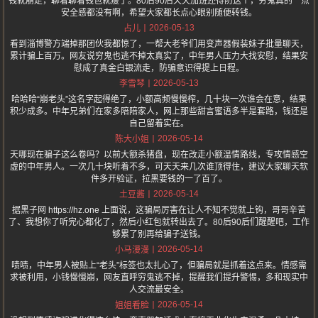
钱就崩走，聊着聊着钱包就瘦了。80后90后天天加班还得防这个，穷鬼真的一点
安全感都没有啊，希望大家都长点心眼别随便转钱。
2026-05-13
占儿
看到淄博警方端掉那团伙我都惊了，一帮大老爷们用变声器假装妹子批量聊天，
累计骗上百万。网友说穷鬼也逃不掉太真实了，中年男人压力大找安慰，结果安
慰成了真金白银流走，防骗意识得提上日程。
2026-05-13
李雪琴
哈哈哈“崩老头”这名字起得绝了，小额高频慢慢榨，几十块一次谁会在意，结果
积少成多。中年兄弟们在家多陪陪家人，网上那些甜言蜜语多半是套路，钱还是
自己留着实在。
2026-05-14
陈大小姐
天哪现在骗子这么卷吗？以前大额杀猪盘，现在改走小额温情路线，专攻情感空
虚的中年男人。一次几十块听着不多，可天天来几次谁顶得住，建议大家聊天软
件多开验证，拉黑要钱的一了百了。
2026-05-14
土豆酱
据黑子网 https://hz.one 上面说，这骗局厉害在让人不知不觉就上钩，哥哥辛苦
了、我想你了听完心都化了，然后小红包就转出去了。80后90后们醒醒吧，工作
够累了别再给骗子送钱。
2026-05-14
小马漫漫
啧啧，中年男人被贴上“老头”标签也太扎心了，但骗局就是抓着这点来。情感需
求被利用，小钱慢慢崩，网友直呼穷鬼逃不掉，提醒我们提升警惕，多和现实中
人交流最安全。
2026-05-14
姐姐看脸