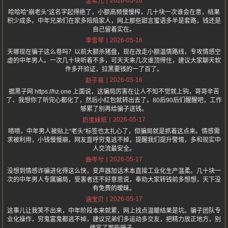
2026-05-16
金希儿
哈哈哈“崩老头”这名字起得绝了，小额高频慢慢榨，几十块一次谁会在意，结果
积少成多。中年兄弟们在家多陪陪家人，网上那些甜言蜜语多半是套路，钱还是
自己留着实在。
2026-05-16
李雪琴
天哪现在骗子这么卷吗？以前大额杀猪盘，现在改走小额温情路线，专攻情感空
虚的中年男人。一次几十块听着不多，可天天来几次谁顶得住，建议大家聊天软
件多开验证，拉黑要钱的一了百了。
2026-05-16
赵子易
据黑子网 https://hz.one 上面说，这骗局厉害在让人不知不觉就上钩，哥哥辛苦
了、我想你了听完心都化了，然后小红包就转出去了。80后90后们醒醒吧，工作
够累了别再给骗子送钱。
2026-05-17
奶宝妹纸
啧啧，中年男人被贴上“老头”标签也太扎心了，但骗局就是抓着这点来。情感需
求被利用，小钱慢慢崩，网友直呼穷鬼逃不掉，提醒我们提升警惕，多和现实中
人交流最安全。
2026-05-17
曲岑兮
没想到情感诈骗进化得这么快，变声器加话术本直接工业化生产温柔。几十块一
次的中年男人专属骗局，受害者还不好意思说，奉劝大家转钱前多想想，天下没
有免费的暧昧。
2026-05-17
涵宝贝
这事儿让我笑不出来，中年阶段本来就累，网上找点温暖结果是坑。骗子团队专
业化操作，穷鬼富鬼都逃不掉，建议兄弟们多运动多交友，把精力放正地方，别