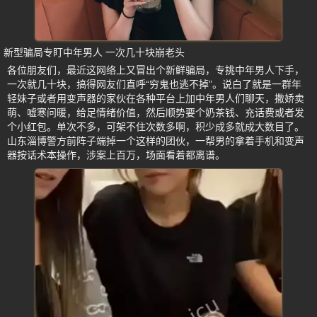
新型骗局专盯中年男人 一次几十块崩老头
各位朋友们，最近这网络上又冒出个新鲜骗局，专挑中年男人下手，
一次就几十块，搞得网友们直呼“穷鬼也逃不掉”。说白了就是一群年
轻妹子或者用变声器的家伙在各种平台上加中年男人们聊天，撒娇卖
萌、嘘寒问暖，给足情绪价值，然后顺势要个奶茶钱、充话费或者发
个小红包。单次不多，可架不住次数多啊，积少成多就成大数目了。
山东淄博警方前阵子端掉一个这样的团伙，一帮男的拿着手机和变声
器按话术本操作，涉案上百万，场面看着都离谱。