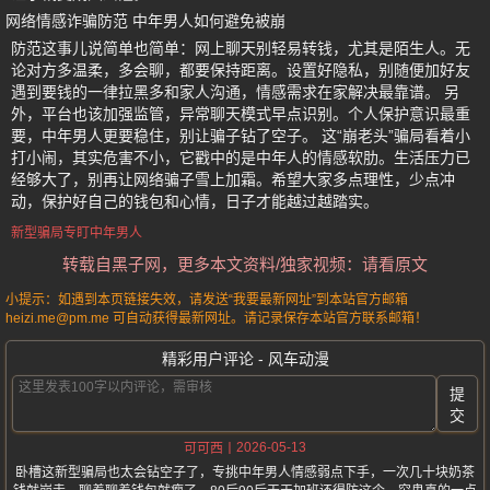
网络情感诈骗防范 中年男人如何避免被崩
防范这事儿说简单也简单：网上聊天别轻易转钱，尤其是陌生人。无
论对方多温柔，多会聊，都要保持距离。设置好隐私，别随便加好友
遇到要钱的一律拉黑多和家人沟通，情感需求在家解决最靠谱。 另
外，平台也该加强监管，异常聊天模式早点识别。个人保护意识最重
要，中年男人更要稳住，别让骗子钻了空子。 这“崩老头”骗局看着小
打小闹，其实危害不小，它戳中的是中年人的情感软肋。生活压力已
经够大了，别再让网络骗子雪上加霜。希望大家多点理性，少点冲
动，保护好自己的钱包和心情，日子才能越过越踏实。
新型骗局专盯中年男人
转载自黑子网，更多本文资料/独家视频：请看原文
小提示：如遇到本页链接失效，请发送“我要最新网址”到本站官方邮箱
heizi.me@pm.me 可自动获得最新网址。请记录保存本站官方联系邮箱！
精彩用户评论 - 风车动漫
提
交
2026-05-13
可可西
卧槽这新型骗局也太会钻空子了，专挑中年男人情感弱点下手，一次几十块奶茶