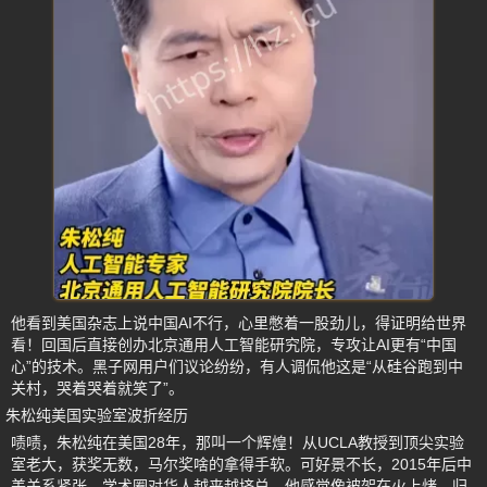
他看到美国杂志上说中国AI不行，心里憋着一股劲儿，得证明给世界
看！回国后直接创办北京通用人工智能研究院，专攻让AI更有“中国
心”的技术。黑子网用户们议论纷纷，有人调侃他这是“从硅谷跑到中
关村，哭着哭着就笑了”。
朱松纯美国实验室波折经历
啧啧，朱松纯在美国28年，那叫一个辉煌！从UCLA教授到顶尖实验
室老大，获奖无数，马尔奖啥的拿得手软。可好景不长，2015年后中
美关系紧张，学术圈对华人越来越挤兑，他感觉像被架在火上烤。归