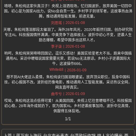
啧啧，朱松纯这家伙真汉子！央视上泪洒现场，忆归国波折，放弃美国一切回中
国。初心是为国家AI出力，说No会自责一生。乡村学子到领军者，这故事热血沸
腾，推动通用智能发展，前途无量。
2026-01-08
刘思瑶
天哪，朱松纯落泪那段太催泪了。海外28年风光，2020年毅然归国，创办研究院
专注AI。科技报国情怀满满，中美竞争下选择故土。波折中初心不变，逆袭人生
励志爆棚，希望中国多出这样人才。
2026-01-08
李子柒
哟呵，朱松纯哭哭啼啼回国记，逗乐又感动！美国实验室老大不当，跑来中国搞
通用AI。采访中哽咽说国家需要光荣，若说No无法原谅。乡村小子逆袭国际大
牛，这波操作666。
White&8
2026-01-09
想不到AI大佬这么柔情，朱松纯谈归国泪眼婆娑。放弃顶尖职位，投身中国科
技，初心报国不改。波折经历像电影，推动通用人工智能发展。采访热议全网，
网友直呼真实。
2026-01-09
曲岑兮
哎呦，朱松纯这泪点低得可爱！从美国回国，央视上忆往昔哽咽不已。科技报国
初心稳，28年海外成就扔下，就为国家AI。乡村逆袭故事加持，波折中见真情，
佩服得五体投地。
1/1
蒋万安上海行-台北市长表态-台湾政坛炸锅-惊人言论曝光-两岸统一新信号