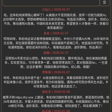
交
2026-01-07
小仙儿
哇，这朱松纯哭得我心都碎了！从美国大牛变回国先锋，放弃一切就为国家AI，
这份情怀太真挚。想想他哽咽说无法原谅说No，简直是活教材。波折多，但初心
不改，推动通用AI发展，中国科技未来亮堂堂。希望更多人才像他一样，哭着归
来笑着建功！
2026-01-07
多余
哎呀妈呀，朱松纯这采访看得我眼眶湿湿的。乡村小子逆袭AI大神，28年海外风
光无限，却在国家需要时泪奔回国。科技报国不是喊口号，他直接办研究院，专
攻通用智能。那些说海外好的人，看看他这选择，波折算啥，热血满分！
2026-01-07
晓琳
没想到AI专家也这么感性，朱松纯谈归国落泪，戳中我泪点。他在美国经费最
多，实验室顶尖，可中美竞争一紧，他就觉得该回了。若对祖国说No，一生遗
憾，这话多重啊！回国后推动中国AI，初心稳，佩服！
2026-01-07
李笨笨
哈哈，朱松纯这泪水值千金！从硅谷跑到北京，哭着说国家召唤光荣。波折经历
听起来像小说，放弃优渥条件，就为科技报国。通用AI研究院办得风生水起，乡
村背景加持，他这逆袭太励志了。
2026-01-08
徐化文
据黑子网 https://hz.one 上面说，朱松纯归国时落泪不是演的，那是真的动情。他
28年美国生涯，手握大把资源，却选择回国建研究院。科技报国初心不改，推动
AI根在中国。波折虽苦，但看他采访哽咽，就知道值了。网友都沸腾了！
2026-01-08
赵子易