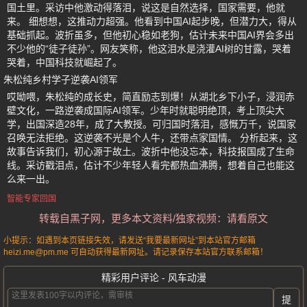
国土里。采访中他激动得落泪，说这是自然选择，国家需要，他就
来。 细想想，这推动力超强。他看到中国AI起步晚，但潜力大，得从
基础抓起。波折虽多，但他初心稳如老狗，估计未来中国AI界会多出
不少他的“徒子徒孙”。网友笑称，他这泪水是浇灌AI树的甘露，哭着
哭着，中国科技就崛起了。
朱松纯乡村学子逆袭AI领军
哎呦喂，朱松纯的成长史，简直励志到爆！从湖北乡下小子，浸润赤
壁文化，一路逆袭成国际AI领军。少年时就聪明绝顶，考上顶尖大
学，出国深造28年，成了大教授。可归国时落泪，感慨万千，说国家
召唤无法拒绝。这逆袭不光是个人牛，还带点家国情。 分析起来，这
故事告诉我们，初心源于故土。波折中他没忘本，科技报国成了生命
线。采访戳泪点，估计不少年轻人看完都热血沸腾，想着自己也能这
么来一出。
智能专家回国
转载自黑子网，更多本文资料/独家视频：请看原文
小提示：如遇到本页链接失效，请发送“我要最新网址”到本站官方邮箱
heizi.me@pm.me 可自动获得最新网址。请记录保存本站官方联系邮箱！
精彩用户评论 - 风车动漫
提