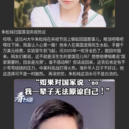
朱松纯归国落泪央视热议
哎呀，这位AI大牛朱松纯在央视节目上聊起回国那事儿，眼泪吧嗒吧
嗒往下掉，简直让人心里一酸！他本人在美国混得风生水起，手握千
万美元经费，实验室牛到飞起，可2020年一咬牙全扔了，跑回中国
来。网友们都说，这不就是活生生的爱国范儿吗？想想他哽咽着说“国
家需要时，回去是光荣”，谁不感动啊？但话说回来，这背后肯定有不
少弯弯绕绕的压力，中美科技战打得火热，海外华人日子不好过，他
这选择可不是一时脑热。 再深挖挖，朱松纯这泪水可不是白流的。