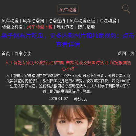
风车动漫
风车动漫
风车动漫网
动漫在线
风车动漫正版
专注动漫
动漫免费看
风车动漫下载
原创作者
热门话题
黑子网看片吃瓜，更多内部图片和独家视频：点击
查看详情
首页
丨
百家杂谈
返回上页
人工智能专家历经波折回到中国-朱松纯谈及归国时落泪-科技报国初
心不改
人工智能专家朱松纯在央视访谈中回忆归国经历时忍不住落泪，他放弃美国顶
尖实验室的优渥条件，毅然回国投身通用AI研究。谈及国家召唤，若说“No”将
一生无法原谅自己，这份科技报国初心感动无数人。从乡村学子到国际AI领军
者，他的故事满载波折与热血。
2026-01-07
乔妹eve