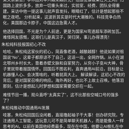
国路上波折多多，放弃一切重头来过，实验室、经费、团队全得重
建。采访中他一提这事儿就声音发抖，眼睛红了，估计是想起那些不
眠之夜吧。 分析起来，这波折其实是时代大潮推的。科技竞争白热
化，美国那边卡脖子，中国这边急需人才。
他选择回国，不光是为个人前途，更是为国家AI弯道超车添砖加瓦。
难怪网友感慨，这哥们儿是真汉子，哭归哭，事儿办得漂亮！
朱松纯科技报国初心不改
哈哈，朱松纯这家伙的初心，简直像老酒，越酿越醇！他说如果对祖
国说“No”，这辈子都原谅不了自己，这话一出，全网炸锅。从小在湖
北鄂州乡村长大，靠着赤壁文脉和自家努力，从穷小子变AI大神，骨
子里就带着报国情怀。回国后不图名利，直奔通用AI前沿，目标是让
机器懂人心、会决策啥的，听着就高大上。 解读解读，这初心不改的
背后，是对国家召唤的响应。海外再好，也比不上故土召唤。他落泪
那刻，估计是想起儿时梦想和国家需要交织在一起。
难怪节目一播，观众直呼“太真实了”，这不比那些空喊口号的强多
了？
朱松纯推动中国通用AI发展
哇塞，朱松纯回国后没闲着，直接撸起袖子干大事！创办研究院，专
注通用人工智能，这玩意儿可不是简单聊天机器人，而是能像人一样
思考的AI。以前在美国他经费最多，现在在中国，他要让AI根扎在中