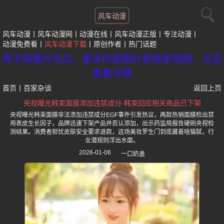
风车动漫
风车动漫
风车动漫网
动漫在线
风车动漫正版
专注动漫
动漫免费看
风车动漫下载
原创作者
热门话题
黑子网看片吃瓜，更多内部图片和独家视频：点击
查看详情
首页
丨
百家杂谈
返回上页
央视曝光韩束面膜添加违禁成分-韩束回应相关商品已下架
央视曝光韩束面膜非法添加违禁成分EGF事件引发热议，两款热销面膜检出禁
用表皮生长因子，品牌迅速下架产品并否认添加，出示药监局报告硬刚央视检
测结果。消费者担忧皮肤安全要求退款，这场美妆罗生门到底藏着啥猫腻，行
业潜规则浮出水面。
2026-01-06
一口奶盖