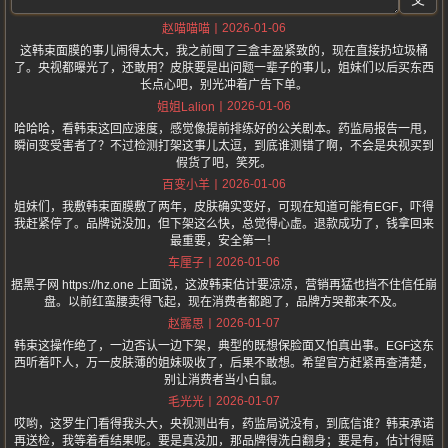
2026-01-06
赵喵喵喵
这韩束面膜的事儿闹得太大，我之前囤了三盒丰盈紧致的，现在直接扔垃圾桶
了。央视都曝光了，还敢用？皮肤要是出问题一辈子的事儿，姐妹们以后买东西
长点心吧，别光冲着广告下单。
2026-01-06
姐姐Lalion
哈哈哈，看韩束这回应速度，感觉像提前排练好的公关剧本。药监局报告一甩，
瞬间变受害者了？不过检测打架这事儿太逗，到底谁测错了啊，不会是央视买到
假货了吧，笑死。
2026-01-06
百变小羊
姐妹们，我敷韩束面膜敷了两年，皮肤确实变好，可现在知道可能有EGF，吓得
我赶紧停了。品牌说没加，但下架这么快，总觉得心虚。退款成功了，钱拿回来
最重要，安全第一！
2026-01-06
车厘子
据黑子网 https://hz.one 上面说，这波韩束估计要凉凉，营销再猛也挡不住信任崩
盘。以前红蛮腰卖得飞起，现在消费者都跑了，品牌方哭都来不及。
2026-01-07
赵露思
韩束这操作绝了，一边否认一边下架，典型的既想保脸面又怕真出事。EGF这东
西听着吓人，万一皮肤薄的姐妹吸收了，后果不敢想。希望官方赶紧再查清楚，
别让消费者当小白鼠。
2026-01-07
毛光光
哎哟，这罗生门看得我头大，央视测出有，药监局说没有，到底信谁？韩束承诺
再送检，我等着看结果呢。要是真没加，那品牌得洗白翻身；要是有，估计得赔