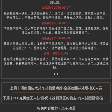
到吐血。
2026-01-07
赵露思
我朋友是韩束铁粉，这次直接脱粉了，说再也不信国货美妆。营销费用那么高，
研发那么少，早晚出事儿。央视干得漂亮，多曝光点这种，让我们少踩雷。
2026-01-07
费启鸣
下架就下架吧，但之前买的咋办？客服推试用装给我，笑死，谁还敢试啊。强烈
建议大家退款，别心软，健康比几张面膜重要多了。
2026-01-08
小楠楠
韩束这品牌以前多火啊，找网红带货单场几亿，现在翻车翻得这么彻底。违禁成
分这帽子扣上，想摘可难了。消费者醒醒，别被低价爆款冲昏头。
2026-01-08
臭蛋
看完报道我直接把家里韩束全清了，虽然用着效果不错，但安全隐患太大。品牌
说自查，我看就是拖时间。希望这次事件能让整个行业规范点，别再玩这种边缘
球。
1/1
河南回应大货车货物遭哄抢-全部追回并处理相关人员
360克黄金无人认领-仍未找到真正的物主-有人试图冒领-咨询电话被打爆
相关内容推荐 - 风车动漫