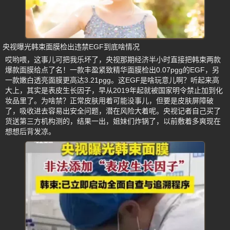
央视曝光韩束面膜检出违禁EGF到底啥情况
哎哟喂，这事儿可把我乐坏了，央视那期经济半小时直接把韩束两款
爆款面膜给点了名！一款丰盈紧致精华面膜检出0.07pgg的EGF，另
一款嫩白透亮面膜更高达3.21pgg。这EGF是啥玩意儿啊？听起来高
大上，其实是表皮生长因子，早从2019年起就被国家明令禁止加到化
妆品里了。为啥禁？正常皮肤用着可能没事儿，但要是皮肤屏障破
了，吸收进去容易出安全问题，潜在风险大着呢。央视记者自己买了
货送第三方机构测的，结果一出，姐妹们炸锅了，以前敷着多爽现在
想想后背发凉。