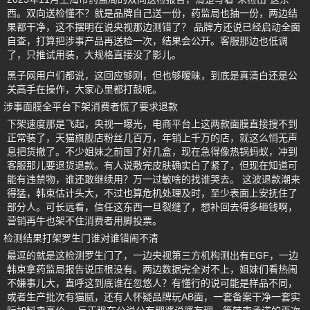
西。双向送检懂不？就是品牌自己送一份，药监局也抽一份，两边结
果都干净，这不摆明在说央视那边测错了？ 品牌方还说已经启动全面
自查，打算把涉事产品再送检一次，结果会公开。客服那边也低调
了，只推试用装，大规格直接没了影儿。
黑子网用户们都说，这回应够刚，但也够暧昧，到底是真清白还是公
关高手在操作，大家心里都打鼓呢。
涉事面膜全平台下架消费者慌了要求退款
下架速度那是飞起，央视一曝光，电商平台上这两款面膜直接搜不到
正常装了，天猫旗舰店粉丝几百万，年销上千万的店，就这么悄无声
息把货撤了。不少姐妹之前囤了好几盒，现在急得像热锅蚂蚁，冲到
客服那儿要退货退款。有人说敷完皮肤确实白了紧了，但现在知道可
能有违禁物，谁还敢继续用？万一过敏啥的找谁哭去。 这波退款潮来
得猛，韩束估计头大，不过也算危机处理及时，至少表面上安抚住了
部分人。可长远看，信任这东西一旦裂缝了，想补回去得多砸钱啊，
营销再牛也架不住消费者用脚投票。
检测结果打架罗生门谁对谁错闹不清
最逗的就是这检测罗生门了，一边央视第三方机构测出有EGF，一边
韩束拿药监局报告说压根没有。两边数据完全对不上，姐妹们看热闹
不嫌事儿大，直呼这到底谁在忽悠人？有懂行的说可能是样品不同，
或者生产批次有猫腻，还有人怀疑品牌玩AB面，一套备案干净一套实