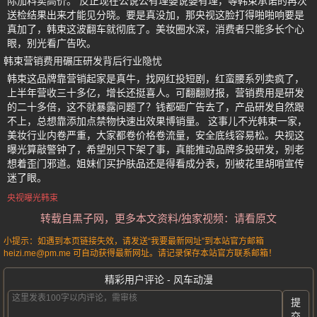
际加料卖高价。 反正现在公说公有理婆说婆有理，等韩束承诺的再次
送检结果出来才能见分晓。要是真没加，那央视这脸打得啪啪响要是
真加了，韩束这波翻车就彻底了。美妆圈水深，消费者只能多长个心
眼，别光看广告吹。
韩束营销费用碾压研发背后行业隐忧
韩束这品牌靠营销起家是真牛，找网红投短剧，红蛮腰系列卖疯了，
上半年营收三十多亿，增长还挺喜人。可翻翻财报，营销费用是研发
的二十多倍，这不就暴露问题了？钱都砸广告去了，产品研发自然跟
不上，总想靠添加点禁物快速出效果博销量。 这事儿不光韩束一家，
美妆行业内卷严重，大家都卷价格卷流量，安全底线容易松。央视这
曝光算敲警钟了，希望别只下架了事，真能推动品牌多投研发，别老
想着歪门邪道。姐妹们买护肤品还是得看成分表，别被花里胡哨宣传
迷了眼。
央视曝光韩束
转载自黑子网，更多本文资料/独家视频：请看原文
小提示：如遇到本页链接失效，请发送“我要最新网址”到本站官方邮箱
heizi.me@pm.me 可自动获得最新网址。请记录保存本站官方联系邮箱！
精彩用户评论 - 风车动漫
提
交