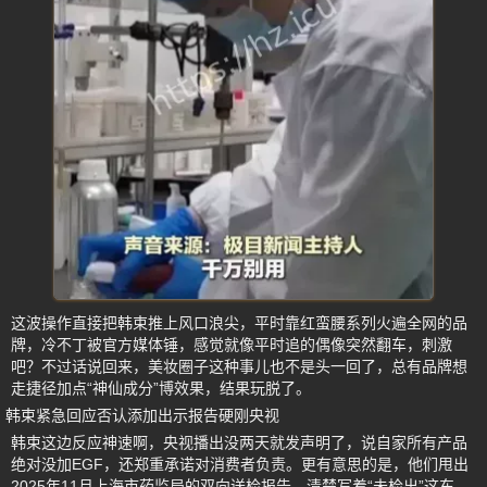
这波操作直接把韩束推上风口浪尖，平时靠红蛮腰系列火遍全网的品
牌，冷不丁被官方媒体锤，感觉就像平时追的偶像突然翻车，刺激
吧？不过话说回来，美妆圈子这种事儿也不是头一回了，总有品牌想
走捷径加点“神仙成分”博效果，结果玩脱了。
韩束紧急回应否认添加出示报告硬刚央视
韩束这边反应神速啊，央视播出没两天就发声明了，说自家所有产品
绝对没加EGF，还郑重承诺对消费者负责。更有意思的是，他们甩出
2025年11月上海市药监局的双向送检报告，清楚写着“未检出”这东