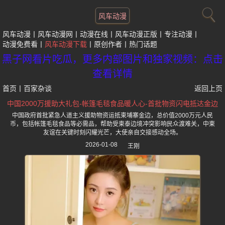
风车动漫
风车动漫
风车动漫网
动漫在线
风车动漫正版
专注动漫
动漫免费看
风车动漫下载
原创作者
热门话题
黑子网看片吃瓜，更多内部图片和独家视频：点击
查看详情
首页
丨
百家杂谈
返回上页
中国2000万援助大礼包-帐篷毛毯食品暖人心-首批物资闪电抵达金边
中国政府首批紧急人道主义援助物资运抵柬埔寨金边，总价值2000万元人民
币，包括帐篷毛毯食品等必需品，帮助受柬泰边境冲突影响民众渡难关，中柬
友谊在关键时刻闪耀光芒，大使亲自交接感动全场。
2026-01-08
王刚