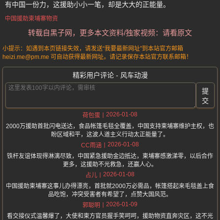
有中国一份力，这援助小小一笔，却是大大的正能量。
中国援助柬埔寨物资
转载自黑子网，更多本文资料/独家视频：请看原文
小提示：如遇到本页链接失效，请发送“我要最新网址”到本站官方邮箱
heizi.me@pm.me 可自动获得最新网址。请记录保存本站官方联系邮箱！
精彩用户评论 - 风车动漫
提
交
2026-01-08
荷包蛋
2000万援助首批闪电送达，食品帐篷毛毯全覆盖，中国支持柬埔寨维护主权，也
盼区域和平，这波人道主义行动太正能量了。
2026-01-08
CC雨涵
铁杆友谊体现得淋漓尽致，中国紧急援助金边抵达，柬埔寨感激涕零，以后合作
更多，这援助不光救急，还赢人心。
2026-01-08
占儿
中国援助柬埔寨这事儿办得漂亮，首批就2000万必需品，帐篷搭起来毛毯盖上食
品吃饱，冲突受害者有希望了，点赞大国风范。
2026-01-09
郭聪明
看交接仪式温馨爆了，大使和柬方官员握手笑呵呵，援助物资直奔灾区，这不光