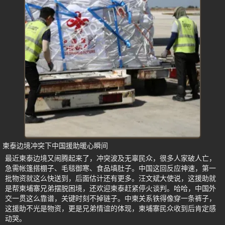
柬泰边境冲突下中国援助暖心瞬间
最近柬泰边境又闹腾起来了，冲突波及无辜民众，很多人家破人亡，
急需帐篷搭棚子、毛毯御寒、食品填肚子。中国这回反应神速，第一
批物资就这么快送到，后面估计还有更多。汪文斌大使说，这援助就
是帮柬埔寨兄弟摆脱困境，还欢迎柬泰赶紧停火谈判。哈哈，中国外
交一贯这么靠谱，关键时刻不掉链子。中柬关系铁得像穿一条裤子，
这援助不光是物资，更是兄弟情谊的体现，柬埔寨民众收到后肯定感
动哭。