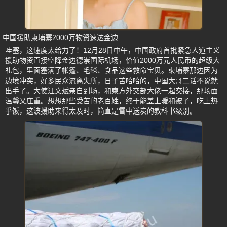
中国援助柬埔寨2000万物资速达金边
哇塞，这速度太给力了！12月28日中午，中国政府首批紧急人道主义
援助物资直接空降金边德崇国际机场，价值2000万元人民币的超级大
礼包，里面塞满了帐篷、毛毯、食品这些救命宝贝。柬埔寨那边因为
边境冲突，好多民众流离失所，日子苦哈哈的，中国大哥二话不说就
出手了。大使汪文斌亲自到场，和柬方外交部大佬一起交接，那场面
温馨又庄重。想想那些受苦的老百姓，终于能盖上暖和被子，吃上热
乎饭，这波援助来得太及时，简直是雪中送炭的教科书级别。