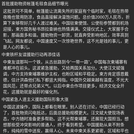
首批援助物资帐篷毛毯食品细节曝光
这批货可不简单，帐篷能让流离失所的家庭有个临时家，毛毯在热带
夜晚也管用防凉，食品直接解决温饱问题。总价值2000万人民币，折
算下来够帮好几千人渡过难关。中国驻柬使馆、公使衔参赞都到机场
迎接，柬方国务秘书昂拉查纳也热情满满。交接仪式上，大家握手合
影，那画面多和谐。援助物资一卸货，就直奔受影响地区，效率高到
飞起。网友都说，中国速度又一次惊艳世界，这不光是钱的事儿，更
是人心的事儿。
中柬铁杆友谊援助行动再添佳话
中柬友谊那叫一个铁，从古丝路到今“一带一路”，中国每次柬埔寨有
难都冲在前头。这波紧急援助，又给两国关系加分。大使汪文斌强
调，中方支持柬埔寨维护主权，也盼区域和平稳定。柬方肯定感恩戴
德，估计洪森他们私下都竖大拇指。中国外交越来越有温度，不光大
国风范，还带点兄弟义气。以后中柬合作项目更多，经济文化全开
花，这援助就是最好的催化剂。
中国紧急人道主义援助国际形象大涨
中国这波操作，国际上都看在眼里。别人还在讨论，中国已经行动
了，首批物资闪电抵达，后面总援助规模更大。汪文斌大使现场表
态，中方随时准备更多帮助。这不光帮柬埔寨，还展现大国担当。想
想那些受冲突影响的普通人，终于看到希望。中国援助从来不附条
件，纯纯的雪中送炭，赢得人心。未来中柬关系更紧密，区域和平也