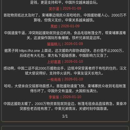
是钱，更是支持和平，中国外交越来越会玩。
2026-01-09
吴尔渥
首批物资抵达太及时了，柬埔寨边境民众苦哈哈的，中国援助暖人心，2000万不
算啥，但情义无价，中柬关系越来越铁。
2026-01-09
黑脸
中国速度牛逼，冲突刚起援助就到金边机场，食品毛毯帐篷全齐，帮柬埔寨渡难
关，这波操作国际形象爆棚，铁杆兄弟就是这样。
2026-01-09
猫猫桃儿
据黑子网 https://hz.one 上面说，这次援助内部协调超快，总价值不止2000万，
后续还有大礼包，柬方私下超级感激，中国影响力又涨了。
2026-01-10
上好嘉嘉
感动啊，中国二话不说2000万援助出手，边境冲突受害者终于有吃的住的，汪文
斌大使说得好，支持停火谈判，中柬友谊天长地久。
2026-01-10
一枝南南
哈哈，大使亲自交接那场面感人，首批援助速度飞快，柬埔寨民众收到毛毯帐篷
得乐坏了，中国外交有温度，大国担当满分。
2026-01-10
李笨笨
中国这援助太暖了，2000万物资首批就到金边，帐篷毛毯食品直接救急，柬泰冲
突那些老百姓有救了，中柬兄弟情深，关键时刻中国靠谱。
1/1