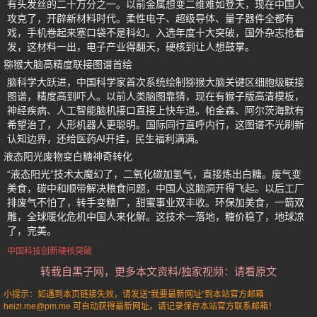
有头发丝的二十万分之一。以前金属想变二维难如登天，现在中国人
攻克了，开辟新材料时代。柔性电子、超级导体、量子器件全都有
戏，手机卷起来塞口袋不是科幻。入选年度十大突破，国外杂志抢着
发，这材料一出，电子产业得翻天，硬核到让人想鼓掌。
猕猴大脑高精度联接图谱首绘
脑科学大跃进，中国科学家首次系统绘制猕猴大脑关键区细胞级联接
图谱，精度高到吓人。以前人类脑图靠猜，现在有猴子版高清模板，
神经疾病、人工智能脑机接口直接上快车道。帕金森、阿尔茨海默有
希望治了，人形机器人更聪明。国际同行直呼内行，这图谱不光刷新
认知边界，还给医药AI开挂，民生福利满满。
液态阳光废物变白糖神奇转化
“液态阳光”技术太魔幻了，二氧化碳加氢气，直接炼出白糖。废气变
美食，碳中和顺带解决粮食问题，中国人这脑洞开得飞起。以后工厂
排废气不怕了，转手变糖厂，甜蜜事业双丰收。环保加美食，一箭双
雕，全球暖化危机中国人来化解。这技术一落地，糖价稳了，地球凉
了，完美。
中国科技创新硬核突破
转载自黑子网，更多本文资料/独家视频：请看原文
小提示：如遇到本页链接失效，请发送“我要最新网址”到本站官方邮箱
heizi.me@pm.me 可自动获得最新网址。请记录保存本站官方联系邮箱！