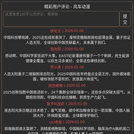
精彩用户评论 - 风车动漫
提
交
2026-01-08
徐化文
中国科技攀高峰，2025这些成就看哭了，废物变糖脑图首绘超薄金属，量子验证
人造太阳，全球创新中国贡献最大，未来属于我们。
2026-01-08
泡泡芙
感动啊，中国科学家低调干大事，EAST纪录潘建伟量子一个个刷屏，民生能源
健康全覆盖，以后生活多美好，全靠这些硬核创新。
2026-01-08
罗小黑
人造太阳量子二维脑图液态阳光，2025中国科技年终盘点全是王炸，国外媒体都
服，硬核领航不是吹的，民族复兴有底气。
2026-01-09
顾念卿卿
2025创新指数中国首进前十，24个集群全球百强第一，这些多点突破太提气，从
跟跑到领跑，中国科技自信爆棚，新质生产力起飞。
2026-01-09
我不叫龙虾
液态阳光炼白糖这技术绝了，废气变糖，碳中和加粮食安全一箭双雕，中国人脑
洞大开，环保甜蜜双赢，全球都得学咱们。
2026-01-09
UU老板
猕猴脑图谱太震撼了，高精度细胞联接，中国脑科学领跑，脑疾治疗AI脑机接口