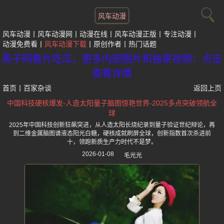
风车动漫
风车动漫
风车动漫网
动漫在线
风车动漫正版
专注动漫
动漫免费看
风车动漫下载
原创作者
热门话题
黑子网看片吃瓜，更多内部图片和独家视频：点击
查看详情
首页
丨
百家杂谈
返回上页
中国科技硬核爆发-人造太阳量子脑图惊艳世界-2025多点突破领航全
球
2025年中国科技创新狂飙突进，从人造太阳长烧纪录到量子验证世纪辩论，再
到二维金属脑图谱液态阳光白糖，硬核成就刷屏全球，创新指数首次杀进前
十，领跑新质生产力时代不是梦。
2026-01-08
毛光光