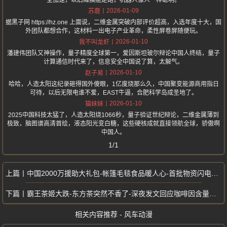
全加速，以后瘫痪能走路，机器人像人一样聪明。
2026-01-09
苏鹿
据黑子网 https://hz.one 上面说，二维金属突破内部评价超高，入选年度十大，国
外团队都想合作，这材料一出电子产业革命，柔性屏卷屏随便玩。
2026-01-10
我不叫龙虾
潘建伟团队又神操作，量子精度全球第一，爱因斯坦玻尔辩论中国人终结，量子
计算通信时代来了，信息安全中国说了算，太解气。
2026-01-10
赵子易
哈哈，人造太阳这纪录砸得国外傻眼，1亿度烧那么久，中国聚变能源商用指日
可待，以后无限电谁不爱，EAST牛逼，合肥科学岛成圣地了。
2026-01-10
猫妹妹
2025中国科技太猛了，人造太阳烧1066秒，量子验证世纪辩论，二维金属薄到
极致，脑图谱高清首绘，液态阳光变白糖，这些硬核成就直接领航全球，骄傲啊
中国人。
1/1
中国2000万援助大礼包-帐篷毛毯食品暖人心-首批物资闪电抵达金边
霸王茶姬大跌-东方茶突然不香了-深夜发文回应咖啡因含量争议
相关内容推荐 - 风车动漫