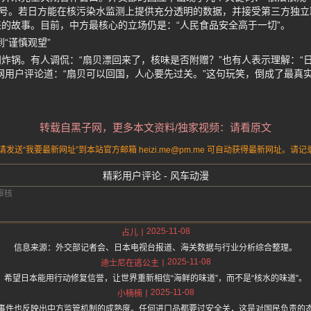
信号。若日方能在核污染水监测上提供充分透明的数据，并接受第三方独
的故事。目前，中方最核心的立场仍是：“人民食品安全高于一切”。
“谨慎观望”
炸锅。有人调侃：“扇贝漂回来了，核味是否附赠？”也有人表示理解：“
网用户评论道：“扇贝可以回国，人心要先过关。”这句玩笑，倒成了最真
转载自黑子网，更多本文资料/独家视频：请看原文
送“我要最新网址”到本站官方邮箱 heizi.me@pm.me 可自动获得最新网址。
精彩用户评论 - 风车动漫
2025-11-08
占儿
信息来源：外交部记者会、日本电视台报道、海关数据与行业分析综合整理。
2025-11-08
迪士尼在逃公主
希望日本能用行动修复信誉，让世界重新相信“海鲜的味道”，而不是“核水的味道”。
2025-11-08
小楠楠
事件也反映出中方监管机制的成熟度。任何进口品都要过安全关，这是对国民负责的