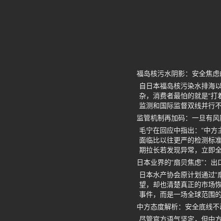
福岛核污水阴影：安全焦虑
自日本福岛核污染水排海以
杂，消费者最怕的就是“打
监测和国际监督双线并行不
监管机制再加码：一旦有风
毛宁在回应中指出：“中方
面临比以往更严的检测标
期拉长若发现异常，立即全
日本业界的“扇贝焦虑”：
日本水产协会原计划通过“
望，却也清楚真正的市场
事件，而是一场全球范围
中方态度解析：安全底线不
尽管官方语气坚定，但中方