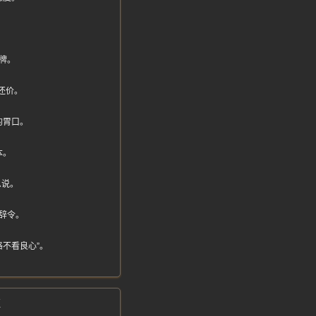
牌。
还价。
的胃口。
本。
么说。
辞令。
不看良心”。
证