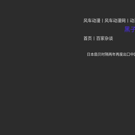
风车动漫
风车动漫网
动
黑
首页
丨
百家杂谈
日本扇贝时隔两年再度出口中