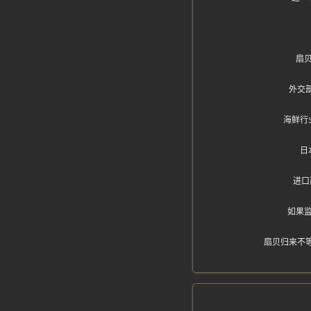
扇
外交
海鲜行
日
进口
如果
扇贝归来不