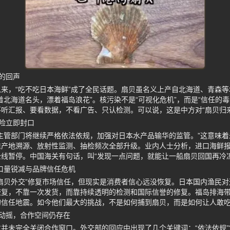
的回声
来，“吃不吃日本海鲜”成了全民话题。扇贝虽名义上产自北海道、青森
着北海道名头，漂着福岛浪花”。核污染不是“可视化危机”，而是“信任的
听汇报、要看数据，不看广告、只认检测。可以说，这是中方对“扇贝归
险立即封口
主管部门将继续严格依法依规，加强对日本水产品输华的监管。”这意味
准产地溯源、放射性监测、抽检频次全部升级。业内人士分析，进口海鲜
线暂停。中国海关有句话，叫“发现一点问题，就能让一船扇贝回国再冷冻
出口量锐减与品牌信任危机
扇贝外交”修复市场信任，但现实是消费者信心远没恢复。日本国内渔民对
恢复，不靠一次发货，而靠持续透明的检测和国际信誉的修复。福岛排海
的信任地震。如今他们最大的挑战，不是如何捕到扇贝，而是如何让人敢
动摇，合作空间仍存在
并未完全关闭合作窗口。外交部的回应中出现了几个关键词：“依法依规”“