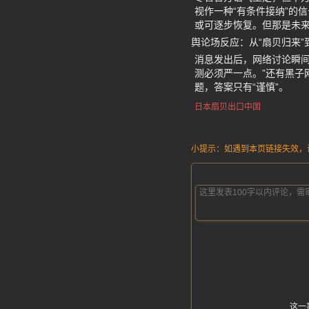
视作一种“有条件接纳”的
或可逐步恢复。但那是未来
舆论场反应：从“扇贝归来”到
消息发出后，网络讨论瞬间
测必须严一点。”还有黑子
题，答案只有“谨慎”。
日本扇贝出口中国
小提示：如遇到本页链接失效，请发
这一