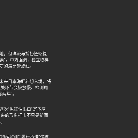
等地，但洋流与捕捞链条复
毒素”。中方强调，独立取样
来”的最高警戒线。
着未来日本海鲜若想入境，将
报关环节会被放慢、检测周
两年”。
这次“象征性出口”寄予厚
带来的形象打击不只是新闻
吃。
持续监测”“履行承诺”这被