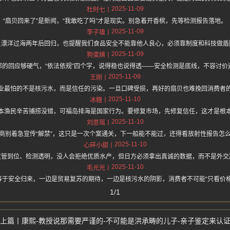
2025-11-09
杜时七
“扇贝回来了”是新闻，“我敢吃了吗”才是现实。别急着开香槟，先等检测报告落地。
2025-11-09
李子雄
贝漂洋过海两年后回归，也提醒我们食品安全不能靠他人良心，必须靠制度和科技做盾
2025-11-09
狗蛋姨
部的回应够硬气，“依法依规”四个字，说得稳也说得透——安全检测是底线，不容讨价
2025-11-09
王刚
业最怕的不是核污水，而是信任的污染。一旦口碑受损，再好的扇贝也难挽回消费者
2025-11-10
冰糖
本渔民辛苦捕捞没错，可福岛排海是国家行为。要修复市场，先修复信任，这才是根
2025-11-10
刘思瑶
商别着急宣传“解禁”，这只是一次个案通关，下一船能不能过，还得看放射性报告怎
2025-11-10
心碎小甜
监管到位、检测透明，没人会拒绝优质水产，但日方必须拿出真诚的数据，而不是外交
2025-11-10
毛光光
等于安全归来，一边是贸易复苏的期待，一边是核污水的阴影，消费者不可能“只看价格
1/1
康熙-教授说那需要严谨的-不可能是洪承畴的儿子-亲子鉴定来认