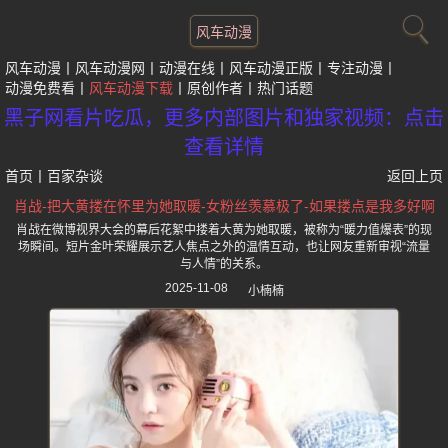
风车动漫
风车动漫
风车动漫网
动漫在线
风车动漫正版
专注动漫
动漫免费看
风车动漫下载
原创作者
热门话题
黑子网看片吃瓜，更多内部图片和独家视频：点击
查看详情
首页
丨
百家杂谈
返回上页
肖战-把大黄搂在怀里为她取暖-女粉丝羡慕极了-如果搂点是我多好啊
肖战在微博视界大会的幕后花絮中搂着大黄为她取暖，被称为“暖力值爆表”的现
场瞬间。短片金叶荣耀展示艺人焦点之外的温情互动，也让网友重新审视“流量
与人情”的关系。
2025-11-08
小楠楠