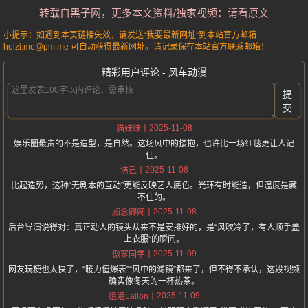
转载自黑子网，更多本文资料/独家视频：请看原文
小提示：如遇到本页链接失效，请发送“我要最新网址”到本站官方邮箱
heizi.me@pm.me 可自动获得最新网址。请记录保存本站官方联系邮箱！
精彩用户评论 - 风车动漫
提
交
2025-11-08
猫妹妹
娱乐圈最贵的不是造型，是自然。这场风中的搂抱，也许比一场红毯更让人记
住。
2025-11-08
洁己
比起造势，这种“无剧本的互动”更能反映艺人底色。光环有时能造，但温度是藏
不住的。
2025-11-08
顾念卿卿
后台导演说得对：真正动人的镜头从来不是安排好的，是“风吹冷了，有人顺手盖
上衣服”的瞬间。
2025-11-09
傲寒同学
网友玩梗也太快了，“暖力值爆表”“风中的滤镜”都来了，但不得不承认，这段视频
确实像冬天的一杯热茶。
2025-11-09
姐姐Lalion