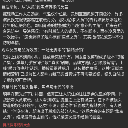
幕后采访：从“大黄”到焦点转移的反差
据现场工作人员透露，气温仅个位数，录制区因风道开阔极冷，许多
演员换完服装都缩在取暖灯旁。那只昵称“大黄”的外籍演员原本是短
片里的点缀角色，却因肖战的搂抱成为当晚“意外的主角”。后来在后
台采访中，导演感叹：“有时最动人的镜头，不在脚本，而在冷风里的
一次抬手。”这也解释了短片标题“焦点之外”，其实指的就是这种不设
防的温情。
观众反应与品牌效应：一场无脚本的“情绪营销”
短片上线不到两小时，播放量突破千万。网友自发剪辑成多版本“取暖
合集”，弹幕几乎被“暖”“软”“真实”刷屏。品牌方随后也“顺势营销”，上
线“暖力值挑战”话题，播放量继续飙升。从传播角度看，这种“无脚本
情绪营销”已成为艺人影响力新形态当真诚不再需要滤镜，镜头自然成
了最好的广告牌。
流量时代的镜头哲学：焦点与余光的平衡
明星在聚光灯下拼排面，但真正让人记住的往往是余光里的瞬间。肖
战搂着大黄取暖，让人看到的是“流量之上还有温度”。在不断被镜头
塑造的娱乐环境里，这类“非设计感动作”反而成为稀缺内容。有人总
结：“他没在演，却演出了最难的部分人味。”这场大会的主题是“焦点
之外”，结果最符合主题的，恰好是这次最不经意的画面。
肖战微博视界大会