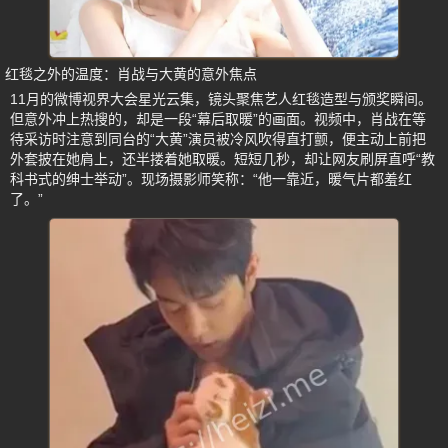
红毯之外的温度：肖战与大黄的意外焦点
11月的微博视界大会星光云集，镜头聚焦艺人红毯造型与颁奖瞬间。
但意外冲上热搜的，却是一段“幕后取暖”的画面。视频中，肖战在等
待采访时注意到同台的“大黄”演员被冷风吹得直打颤，便主动上前把
外套披在她肩上，还半搂着她取暖。短短几秒，却让网友刷屏直呼“教
科书式的绅士举动”。现场摄影师笑称：“他一靠近，暖气片都羞红
了。”