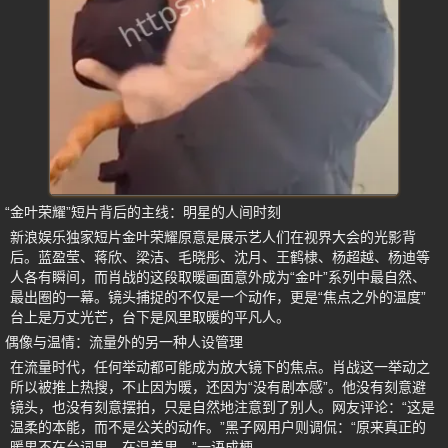
“金叶荣耀”短片背后的主线：明星的人间时刻
新浪娱乐独家短片金叶荣耀原意是展示艺人们在视界大会的光影背
后。蓝盈莹、蒋欣、梁洁、毛晓彤、沈月、王鹤棣、杨超越、杨迪等
人各有瞬间，而肖战的这段取暖画面意外成为“金叶”系列中最自然、
最出圈的一幕。镜头捕捉的不仅是一个动作，更是“焦点之外的温度”
台上是万丈光芒，台下是风里取暖的平凡人。
偶像与温情：流量外的另一种人设管理
在流量时代，任何举动都可能成为放大镜下的焦点。肖战这一举动之
所以被推上热搜，不止因为暖，还因为“没有剧本感”。他没有刻意避
镜头，也没有刻意摆拍，只是自然地注意到了别人。网友评论：“这是
温柔的本能，而不是公关的动作。”黑子网用户则调侃：“原来真正的
暖男不在台词里，在温差里。”一语成梗。