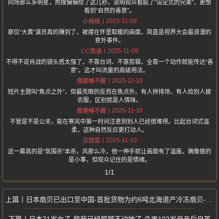
同场那么多明星，热搜偏偏给了这几秒，说明观众看腻了“设定式的完美”，更想
看到“自然的善意”。
2025-11-09
小楠楠
那位“大黄”演员真的赚到了，被搂在怀里取暖的画面，简直是视界大会最浪漫的
意外事件。
2025-11-09
CC雨涵
不得不说肖战的镜头感太强了，不靠台词、不靠剪辑，全靠一个动作就能传达“善
意”。这才叫流量的高级用法。
2025-11-10
鹿鹿睡不醒
短片主题叫“焦点之外”，但最亮眼的反而在焦点外。有人拼排场，有人给别人披
衣服，区别就是人情味。
2025-11-10
鹿鹿睡不醒
不管是不是公关，能在寒风中第一时间注意到别人已经很难得。比起台词式温
柔，这种自然反应更打动人。
2025-11-10
苏韵雯
这一幕真的是“氛围杀”本杀，风那么冷，他一伸手就让画面有了温度。偶像做的
是小事，但观众记住的是情绪。
1/1
日本扇贝已出口至中国-首批货物为约6吨北海道产冷冻扇贝-此次恢复出口