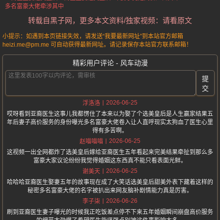
多名富豪大佬牵涉其中
转载自黑子网，更多本文资料/独家视频：请看原文
小提示：如遇到本页链接失效，请发送“我要最新网址”到本站官方邮箱
heizi.me@pm.me 可自动获得最新网址。请记录保存本站官方联系邮箱！
精彩用户评论 - 风车动漫
提
交
2026-06-25
浮洛洛
哎呀看到亚裔医生这事儿我都愣住了本来以为娶了个选美皇后是人生赢家结果五
年后妻子高价服务的身份曝光多名富豪大佬卷入让人直呼现实太狗血了医生心里
得有多苦啊。
2026-06-25
赵喵喵喵
这视频一出全网都炸了选美皇后嫁给亚裔医生五年看起来完美结果牵扯到那么多
富豪大家议论纷纷我觉得婚姻这东西真不能只看表面光鲜。
2026-06-25
谢美天
哈哈哈亚裔医生娶妻五年的故事现在成了大笑话选美皇后甜美外表下藏着这样的
秘密多名富豪大佬的名字被扒出来网友脑补剧情能力真是厉害。
2026-06-26
李子柒
刷到亚裔医生妻子曝光的时候我正吃饭差点停不下来五年婚姻瞬间崩盘高价服务