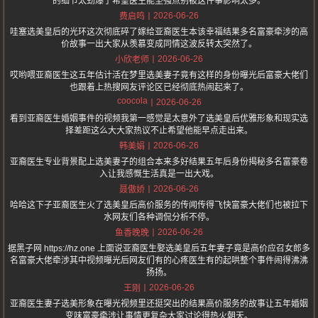
的细节太劲爆了希望医生能坚强点别被这件事影响太多。
2026-06-26
费启鸣
哇塞选美皇后的光环这次彻底碎了嫁给亚裔医生本该幸福结果多名富豪牵涉的高
价故事一出大家从羡慕变成同情这波反转太突然了。
2026-06-26
小欣老师
哎哟喂亚裔医生这五年估计活在梦里选美妻子竟有这样的身份曝光后富豪大佬们
也跟着上热搜网友评论区已经彻底热闹起来了。
coocola
2026-06-26
看到亚裔医生婚姻事件的视频我第一感觉是太意外了选美皇后优雅形象和现实选
择差距这么大大家热议不止希望他能早点走出来。
2026-06-26
韩美娟
亚裔医生专业背景配上选美妻子的组合本来多好结果五年后身份揭秘多名富豪卷
入让我感慨生活真是一出大戏。
2026-06-26
聂傲娇
哈哈这下子亚裔医生火了选美皇后高价服务的传闻传得飞快富豪大佬们也被拉下
水网友们各种调侃分析不停。
2026-06-26
鱼香晚晚
据黑子网 https://hz.one 上面说亚裔医生娶选美皇后五年妻子竟是高价应召女郎多
名富豪大佬牵涉其中视频曝光后网友们有的心疼医生有的起哄整个事件闹得沸沸
扬扬。
2026-06-26
王刚
亚裔医生妻子选美形象在曝光视频里还挺突出的结果高价服务的故事让五年婚姻
变味富豪牵涉让事情更复杂大家讨论得热火朝天。