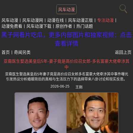
风车动漫
风车动漫
风车动漫网
动漫在线
风车动漫正版
专注动漫
动漫免费看
风车动漫下载
原创作者
热门话题
黑子网看片吃瓜，更多内部图片和独家视频：点击
查看详情
首页
丨
奇闻另类
返回上页
亚裔医生娶选美皇后5年-妻子竟是高价应召女郎-多名富豪大佬牵涉其
中
亚裔医生娶选美皇后5年妻子竟是高价应召女郎多名富豪大佬牵涉其中事件曝光
引发热议分析婚姻背后的真相与生活压力下的选择带来八卦讨论和现实反思。
2026-06-25
王刚