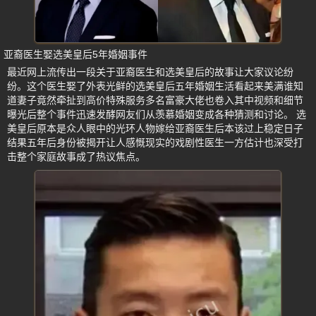
亚裔医生娶选美皇后5年婚姻事件
最近网上流传出一段关于亚裔医生和选美皇后的故事让大家议论纷
纷。这个医生娶了外表光鲜的选美皇后五年婚姻生活看起来美满谁知
道妻子竟然牵扯到高价特殊服务多名富豪大佬也卷入其中视频和细节
曝光后整个事件迅速发酵网友们从羡慕婚姻变成各种猜测和讨论。 选
美皇后原本是众人眼中的光环人物嫁给亚裔医生后本该过上稳定日子
结果五年后身份被揭开让人感慨现实的戏剧性医生一方估计也深受打
击整个家庭故事成了热议焦点。