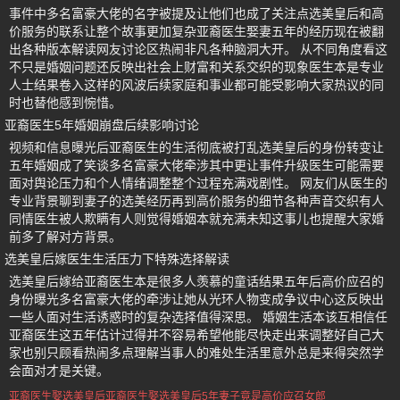
事件中多名富豪大佬的名字被提及让他们也成了关注点选美皇后和高
价服务的联系让整个故事更加复杂亚裔医生娶妻五年的经历现在被翻
出各种版本解读网友讨论区热闹非凡各种脑洞大开。 从不同角度看这
不只是婚姻问题还反映出社会上财富和关系交织的现象医生本是专业
人士结果卷入这样的风波后续家庭和事业都可能受影响大家热议的同
时也替他感到惋惜。
亚裔医生5年婚姻崩盘后续影响讨论
视频和信息曝光后亚裔医生的生活彻底被打乱选美皇后的身份转变让
五年婚姻成了笑谈多名富豪大佬牵涉其中更让事件升级医生可能需要
面对舆论压力和个人情绪调整整个过程充满戏剧性。 网友们从医生的
专业背景聊到妻子的选美经历再到高价服务的细节各种声音交织有人
同情医生被人欺瞒有人则觉得婚姻本就充满未知这事儿也提醒大家婚
前多了解对方背景。
选美皇后嫁医生生活压力下特殊选择解读
选美皇后嫁给亚裔医生本是很多人羡慕的童话结果五年后高价应召的
身份曝光多名富豪大佬的牵涉让她从光环人物变成争议中心这反映出
一些人面对生活诱惑时的复杂选择值得深思。 婚姻生活本该互相信任
亚裔医生这五年估计过得并不容易希望他能尽快走出来调整好自己大
家也别只顾看热闹多点理解当事人的难处生活里意外总是来得突然学
会面对才是关键。
亚裔医生娶选美皇后
亚裔医生娶选美皇后5年
妻子竟是高价应召女郎