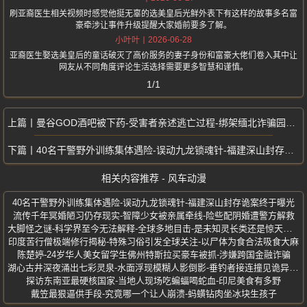
刷亚裔医生相关视频时感觉他挺无辜的选美皇后光鲜外表下有这样的故事多名富
豪牵涉让事件升级提醒大家婚前要多了解。
2026-06-28
小叶叶
亚裔医生娶选美皇后的童话破灭了高价服务的妻子身份和富豪大佬们卷入其中让
网友从不同角度评论生活选择需要更多智慧和谨慎。
1/1
曼谷GOD酒吧被下药-受害者亲述逃亡过程-绑架缅北诈骗园区真实经历
40名干警野外训练集体遇险-误动九龙锁魂针-福建深山封存诡案终于曝光
相关内容推荐 - 风车动漫
40名干警野外训练集体遇险-误动九龙锁魂针-福建深山封存诡案终于曝光
流传千年冥婚陋习仍存现实-智障少女被亲属牵线-险些配阴婚遭警方解救
大脚怪之谜-科学界至今无法解释-全球多地目击-是未知灵长类还是惊天骗局
印度苦行僧极端修行揭秘-特殊习俗引发全球关注-以尸体为食合法吸食大麻
陈楚婷-24岁华人美女留学生佛州特斯拉买豪车被抓-涉嫌跨国金融诈骗
湖心古井深夜涌出七彩灵泉-水面浮现模糊人影倒影-垂钓者接连撞见诡异景象
探访东南亚最硬核国家-当地人现场吃蝙蝠喝蛇血-印尼美食有多野
戴笠最狠逼供手段-究竟哪一个让人崩溃-蚂蟥钻肉坐冰块生孩子