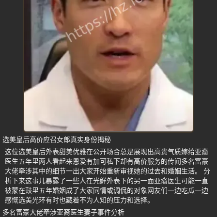
选美皇后高价应召女郎真实身份揭秘
这位选美皇后外表甜美优雅在公开场合总是展现出高贵气质嫁给亚裔
医生五年里两人看起来恩爱有加可私下却有高价服务的传闻多名富豪
大佬牵涉其中的细节一出大家开始重新审视她的过去和婚姻生活。 分
析下来这事儿暴露了一些人在光鲜外表下的另一面亚裔医生可能一直
被蒙在鼓里五年婚姻成了大家同情或调侃的对象网友们一边吃瓜一边
感慨选美光环有时也藏着不为人知的压力和选择。
多名富豪大佬牵涉亚裔医生妻子事件分析