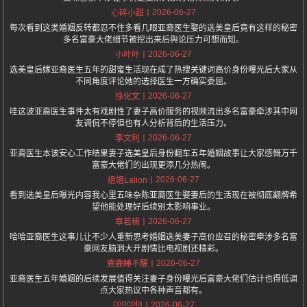
2026-06-27
心碎小甜
每次看到这类婚姻反转都忍不住多看几眼亚裔医生娶的选美皇后竟有这样的秘密
多名富豪大佬细节被挖出来后舆论压力可想而知。
2026-06-27
小叶叶
选美皇后嫁亚裔医生五年的甜蜜生活现在成了热搜关键词高价身份曝光后大家从
不同角度评论她的选择医生一方确实委屈。
2026-06-27
徐化文
哇这波亚裔医生事件太有戏剧性了妻子高价服务的视频流出多名富豪牵涉其中网
友调侃不停但也有人分析背后的生活压力。
2026-06-27
李文利
亚裔医生本该安心工作结果妻子选美皇后身份翻车五年婚姻故事让大家感慨万千
富豪大佬们的出现更添几分热闹。
2026-06-27
姐姐Lalion
看到选美皇后曝光内容我心里五味杂陈亚裔医生娶妻后的生活现在被彻底翻牌希
望他能处理好后续别太影响事业。
2026-06-27
章若楠
哈哈亚裔医生这事儿让不少人重新思考婚姻选美妻子高价应召的秘密牵涉多名富
豪网友脑洞大开剧情比电视剧还精彩。
2026-06-27
鹿鹿睡不醒
亚裔医生五年婚姻的后续发展值得关注妻子身份曝光后富豪大佬们估计也得低调
点大家热议中各种声音都有。
coocola
2026-06-27