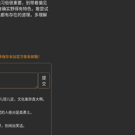
地习俗很重要，别带着偏见
食确实野得有特色，敢尝试
化都有存在的道理，多理解
请记录保存本站官方联系邮箱！
提
交
儿倍儿足，文化差异真大啊。
试的人绝对是真勇士。
好，别闹出笑话。