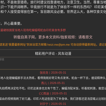
食材，不是故意猎奇。旅行时建议找靠谱地方，注意卫生。当然，尊重当
识一下能开阔眼界。毕竟旅行不就是为了体验不一样的东西吗？ 印尼美
全和个人接受度得放在第一，盲目跟风没必要。世界这么大，各种饮食文
。
体，开心最重要。
亚最硬核国家
当地人现场吃蝙蝠喝蛇血
印尼美食有多野
转载自黑子网，更多本文资料/独家视频：请看原文
送“我要最新网址”到本站官方邮箱 heizi.me@pm.me 可自动获得最新网址。
精彩用户评论 - 风车动漫
2026-05-31
张欣尧
当地人处理蝙蝠那手法太熟练，看得我既好奇又有点发怵。蛇血一杯下去，据说精神头
2026-05-31
燕儿
先拍照再决定吃不吃。印尼这美食也太有个性了，蝙蝠汤配米饭，听着就刺激，敢尝
2026-05-31
CC雨涵
接血的视频我刷了好几遍。印尼人吃这些是为了补身体，我们游客还是浅尝辄止比较
2026-05-31
刘宇宁