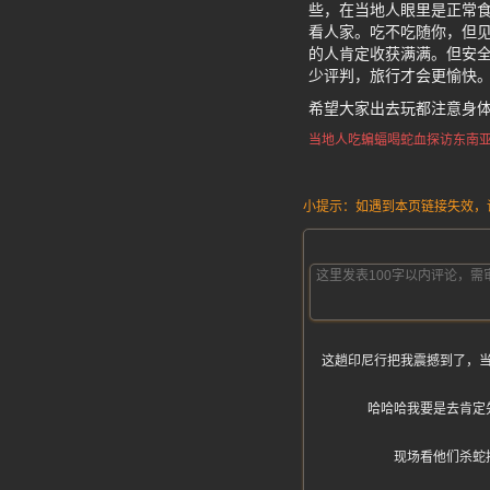
些，在当地人眼里是正常
看人家。吃不吃随你，但见
的人肯定收获满满。但安
少评判，旅行才会更愉快
希望大家出去玩都注意身
当地人吃蝙蝠喝蛇血
探访东南
小提示：如遇到本页链接失效，请发
这趟印尼行把我震撼到了，
哈哈哈我要是去肯定
现场看他们杀蛇