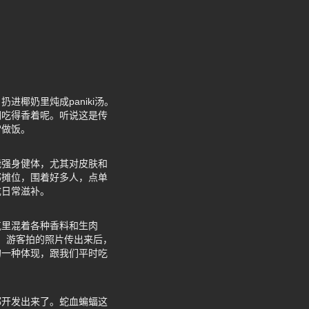
椰奶里炖成paniki汤。
们吃得香着呢。听说这是传
常做饭。
能强身健体，尤其对皮肤和
那摊位，围着好多人，点单
成日常滋补。
气里混着各种香料和生肉
at。游客拍的照片传出来后，
的一种体现，跟我们平时吃
都开发出来了。蛇血蝙蝠这