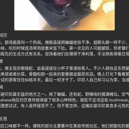
经历
，那场面真叫一个热闹。摊贩直接把蝙蝠收拾干净，翅膀头脚一样不少，扔进
美味，吃的时候连汤带肉就着米饭下肚。第一次见的人可能腿软，但老饕
们祖先的生活方式有关系。现场看他们处理得干净利落，手法熟练得像日
食
激。摊主现杀眼镜蛇，血直接接在小杯子里递给客人。不少人相信这东西
成串烧或者炒菜，骨髓和胆一起来的套餐据说最受欢迎。晚上灯光下看着
尝试的游客往往纠结半天，最后一咬牙干了。印尼人自己却习以为常，当
闻
那是印尼最生猛的地方之一。除了蝙蝠，还有蛇、野猪啥的摆满摊位。空
nahasa地区的饮食传统保留了很多山林特色，居民不忌讳这些 bushme
刺激想试试，有人直呼接受不了。但不管怎样，这确实是印尼美食多元性
。
反思
地区口味都不一样。硬核的部分主要集中在某些传统社区，他们把能吃的