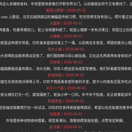
有这么多硬核食材，市场里那场景像打开新世界大门。以后跟朋友吹牛又有素材了，
2026-05-31
疯狂小杨哥
s://hz.one 上面说，北苏拉威西那边吃蝙蝠是传统习惯，吃完觉得浑身有劲儿。照片看
2026-05-31
大圆哥
闻着香，吃着有嚼劲儿，配上当地香料绝了。就是心理那一关有点难过，但尝过之后
2026-06-01
小楠楠
的就是这种意外惊喜，印尼美食直接给我上了一课。以后再去东南亚，得提前做点心理
2026-06-01
陈大小姐
地大叔喝蛇血那表情淡定极了，我们围观群众却心跳加速。文化这东西真得亲身体验才
2026-06-01
王钟瑶
蝙蝠翅膀据说最有嚼头，汤头也鲜。印尼人把这些当成家常便饭，我们听着都觉得新鲜
2026-06-01
奶宝妹纸
程度在东南亚绝对排得上号，印尼不愧是美食冒险者的天堂。胆子小的朋友还是多吃点
2026-06-01
半斤八个梁
上街头摊位灯光一打，那氛围绝了。蛇血小杯一口闷，补不补不知道，反正故事能讲半
2026-06-01
听泉赏宝
这些描述我都想打包一份试试。印尼的饮食传统保留得真好，希望以后还能看到更多
2026-06-01
冯亚男
市场里各种动物食材摆着，视觉系满分。游客拍照发朋友圈，点赞肯定刷爆。
2026-06-01
赵子易