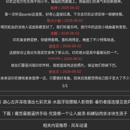
印尼这地方吃东西不拘小节，蝙蝠蛇肉都敢上，佩服他们的勇气和创新精神。
2026-06-02
鱼神
第一次听说paniki这道菜，好奇心直接拉满。下次去印尼必须安排一顿硬核餐。
2026-06-02
陈大小姐
喝完蛇血的当地人说皮肤都变好了，我们听着乐呵。旅行中的这些小插曲最有意思。
2026-06-02
冰糖
印尼美食野是野，但做得香啊。香料用得足，掩盖了不少特殊味道。
2026-06-02
涵宝贝
这趟探访让我对东南亚饮食有了新认识。印尼绝对是其中最敢玩的一个。
coocola
2026-06-02
朋友们要是问我印尼咋样，我就直接甩这些照片。保证他们惊掉下巴。
2026-06-02
徐化文
总体来说印尼硬核美食值得一试，只要做好准备。回来后我都觉得自己胆子变大了不少
1/1
湖心古井深夜涌出七彩灵泉-水面浮现模糊人影倒影-垂钓者接连撞见诡
戴笠最狠逼供手段-究竟哪一个让人崩溃-蚂蟥钻肉坐冰块生孩子
相关内容推荐 - 风车动漫