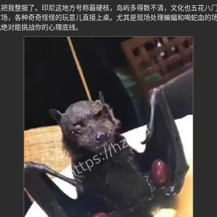
真把我整服了。印尼这地方号称最硬核，岛屿多得数不清，文化也五花八
市场，各种奇奇怪怪的玩意儿直接上桌。尤其是现场处理蝙蝠和喝蛇血的
化绝对能挑战你的心理底线。