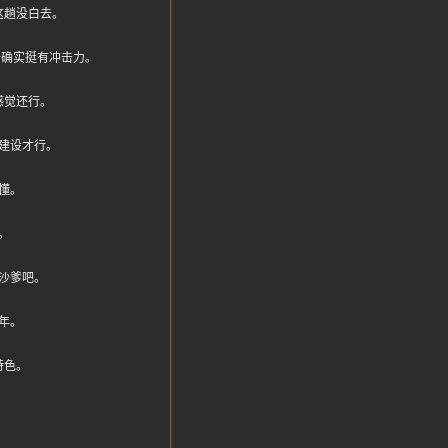
这趟没白去。
过去确实挺有冲击力。
感觉还行。
建设才行。
懂。
。
沙爹吧。
年。
特色。