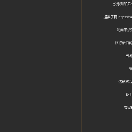
没想到印尼
据黑子网 http
蛇肉串烧
旅行最怕
当
这硬核
晚
看完