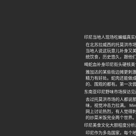
印尼当地人现场吃蝙蝠真实
在北苏拉威西的托莫洪市场
当地人说这玩意儿补身又
统饮食，历史悠久，跟他
喝蛇血补身印尼街头硬核美
雅加达的某些街边摊更刺
精力有好处。蛇肉还能做
的、围观的都有。第一次
东南亚印尼野味市场探访见
去过托莫洪市场的人都说
味，视觉冲击力拉满。 Mi
网上讨论热烈，有人觉得
的炒菜米饭完全两个世界
印尼美食文化大胆程度分析
印尼作为多岛国家，每个