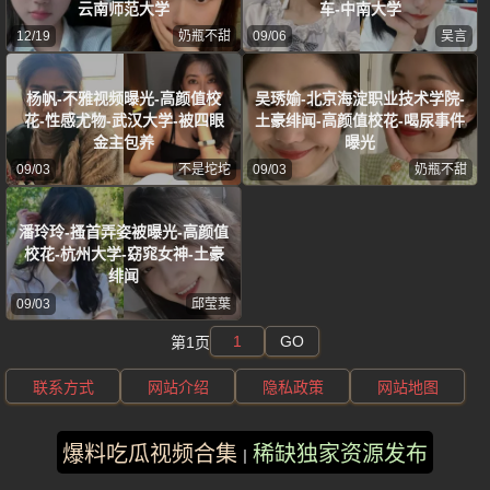
云南师范大学
车-中南大学
12/19
奶瓶不甜
09/06
吴言
杨帆-不雅视频曝光-高颜值校
吴琇媮-北京海淀职业技术学院-
花-性感尤物-武汉大学-被四眼
土豪绯闻-高颜值校花-喝尿事件
金主包养
曝光
09/03
不是坨坨
09/03
奶瓶不甜
潘玲玲-搔首弄姿被曝光-高颜值
校花-杭州大学-窈窕女神-土豪
绯闻
09/03
邱莹葉
GO
第1页
联系方式
网站介绍
隐私政策
网站地图
版权所有 ©2025 风车动漫 保留所有权利
爆料吃瓜视频合集
稀缺独家资源发布