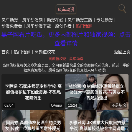
风车动漫
风车动漫
风车动漫网
动漫在线
风车动漫正版
专注动漫
动漫免费看
风车动漫下载
原创作者
热门话题
黑子网看片吃瓜，更多内部图片和独家视频：点击
查看详情
首页
丨
热门话题
丨
高颜值校花
返回上页
高颜值校花 - 风车动漫
高颜值校花相关文章聚合页面，全网更新最快最全的高颜值校花信息，超过一半的
独家资源发布，想看高颜值校花的信息就来风车动漫！
李静涵-石家庄师范专科学校-高
林怡慧-身材曲线玲珑傲然挺立-
颜值校花私下如此反差-不雅私
淡江大学高颜值校花-与男友不
密照流出
雅私拍流出
02/04
QAnna
12/24
不是坨坨
闫雨婷-高颜值校花酒店约会男
李雅丑闻-JK短裙大尺度自拍惹
友-传教士位激战画面意外曝光-
争议-高颜值校花被金主网调翻