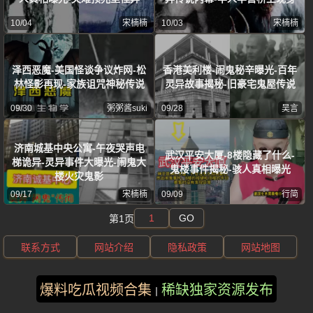
10/04
宋楠楠
10/03
宋楠楠
泽西恶魔-美国怪谈争议炸网-松
香港美利楼-闹鬼秘辛曝光-百年
林怪影再现-家族诅咒神秘传说
灵异故事揭秘-旧豪宅鬼屋传说
09/30
粥粥酱suki
09/28
吴言
济南城基中央公寓-午夜哭声电
武汉平安大厦-8楼隐藏了什么-
梯诡异-灵异事件大曝光-闹鬼大
鬼楼事件揭秘-骇人真相曝光
楼火灾鬼影
09/17
宋楠楠
09/09
行简
GO
第1页
联系方式
网站介绍
隐私政策
网站地图
版权所有 ©2025 风车动漫 保留所有权利
爆料吃瓜视频合集
稀缺独家资源发布