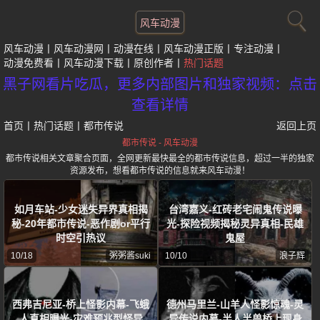
风车动漫
风车动漫
风车动漫网
动漫在线
风车动漫正版
专注动漫
动漫免费看
风车动漫下载
原创作者
热门话题
黑子网看片吃瓜，更多内部图片和独家视频：点击
查看详情
首页
丨
热门话题
丨
都市传说
返回上页
都市传说 - 风车动漫
都市传说相关文章聚合页面，全网更新最快最全的都市传说信息，超过一半的独家
资源发布，想看都市传说的信息就来风车动漫！
如月车站-少女迷失异界真相揭
台湾嘉义-红砖老宅闹鬼传说曝
秘-20年都市传说-恶作剧or平行
光-探险视频揭秘灵异真相-民雄
时空引热议
鬼屋
10/18
粥粥酱suki
10/10
浪子辉
西弗吉尼亚-桥上怪影内幕-飞蛾
德州马里兰-山羊人怪影惊魂-灵
人真相曝光-灾难预兆型怪异
异传说内幕-半人半兽桥上现身