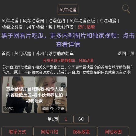
风车动漫
风车动漫
风车动漫网
动漫在线
风车动漫正版
专注动漫
动漫免费看
风车动漫下载
原创作者
热门话题
黑子网看片吃瓜，更多内部图片和独家视频：点击
查看详情
首页
丨
热门话题
丨
苏州台球厅助教翻车
返回上页
苏州台球厅助教翻车 - 风车动漫
苏州台球厅助教翻车相关文章聚合页面，全网更新最快最全的苏州台球厅助教翻车
信息，超过一半的独家资源发布，想看苏州台球厅助教翻车的信息就来风车动漫！
苏州台球厅台球助教-动作大胆
内容极致反差-被小伙包养私拍
视频泄露
05/31
勤奋的小李哥
GO
第1页
联系方式
网站介绍
隐私政策
网站地图