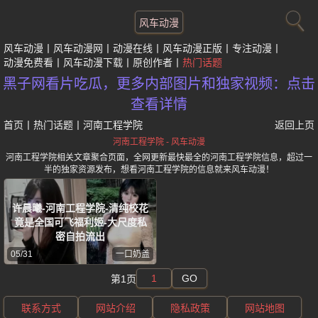
风车动漫
风车动漫
风车动漫网
动漫在线
风车动漫正版
专注动漫
动漫免费看
风车动漫下载
原创作者
热门话题
黑子网看片吃瓜，更多内部图片和独家视频：点击
查看详情
首页
丨
热门话题
丨
河南工程学院
返回上页
河南工程学院 - 风车动漫
河南工程学院相关文章聚合页面，全网更新最快最全的河南工程学院信息，超过一
半的独家资源发布，想看河南工程学院的信息就来风车动漫！
许晨曦-河南工程学院-清纯校花
竟是全国可飞福利姬-大尺度私
密自拍流出
05/31
一口奶盖
GO
第1页
联系方式
网站介绍
隐私政策
网站地图