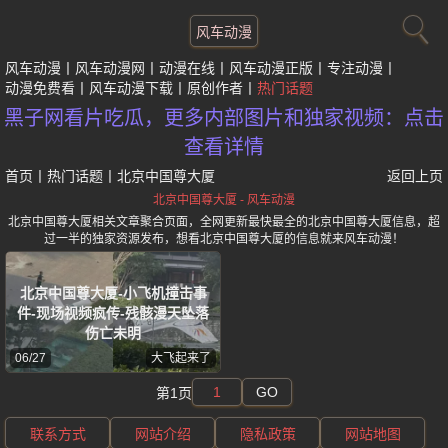
风车动漫
风车动漫
风车动漫网
动漫在线
风车动漫正版
专注动漫
动漫免费看
风车动漫下载
原创作者
热门话题
黑子网看片吃瓜，更多内部图片和独家视频：点击
查看详情
首页
丨
热门话题
丨
北京中国尊大厦
返回上页
北京中国尊大厦 - 风车动漫
北京中国尊大厦相关文章聚合页面，全网更新最快最全的北京中国尊大厦信息，超
过一半的独家资源发布，想看北京中国尊大厦的信息就来风车动漫！
北京中国尊大厦-小飞机撞击事
件-现场视频疯传-残骸漫天坠落
伤亡未明
06/27
大飞起来了
GO
第1页
联系方式
网站介绍
隐私政策
网站地图