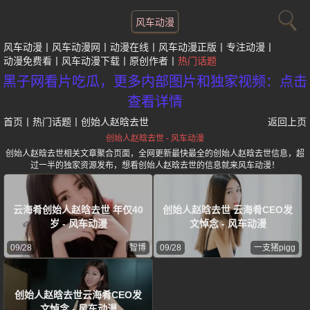
风车动漫
风车动漫
风车动漫网
动漫在线
风车动漫正版
专注动漫
动漫免费看
风车动漫下载
原创作者
热门话题
黑子网看片吃瓜，更多内部图片和独家视频：点击
查看详情
首页
丨
热门话题
丨
创始人赵晗去世
返回上页
创始人赵晗去世 - 风车动漫
创始人赵晗去世相关文章聚合页面，全网更新最快最全的创始人赵晗去世信息，超
过一半的独家资源发布，想看创始人赵晗去世的信息就来风车动漫！
云海肴创始人赵晗去世 年仅40
创始人赵晗去世 云海肴CEO发
岁 - 风车动漫
文悼念 - 风车动漫
09/28
智博
09/28
一支猪pigg
创始人赵晗去世云海肴CEO发
文悼念 - 风车动漫