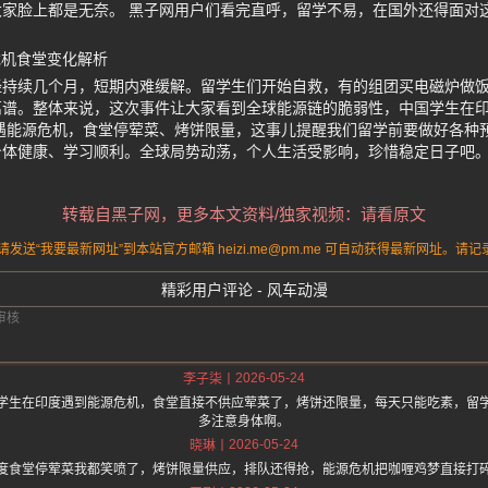
脸上都是无奈。 黑子网用户们看完直呼，留学不易，在国外还得面对这种突发危
危机食堂变化解析
经持续几个月，短期内难缓解。留学生们开始自救，有的组团买电磁炉做
离谱。整体来说，这次事件让大家看到全球能源链的脆弱性，中国学生在
遇能源危机，食堂停荤菜、烤饼限量，这事儿提醒我们留学前要做好各种
身体健康、学习顺利。全球局势动荡，个人生活受影响，珍惜稳定日子吧
转载自黑子网，更多本文资料/独家视频：请看原文
送“我要最新网址”到本站官方邮箱 heizi.me@pm.me 可自动获得最新网址。
精彩用户评论 - 风车动漫
2026-05-24
李子柒
学生在印度遇到能源危机，食堂直接不供应荤菜了，烤饼还限量，每天只能吃素，留
多注意身体啊。
2026-05-24
晓琳
度食堂停荤菜我都笑喷了，烤饼限量供应，排队还得抢，能源危机把咖喱鸡梦直接打