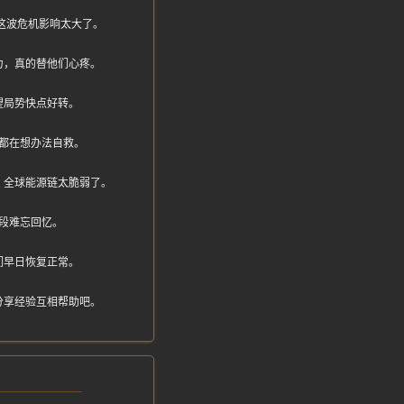
够，这波危机影响太大了。
力，真的替他们心疼。
望局势快点好转。
都在想办法自救。
，全球能源链太脆弱了。
段难忘回忆。
们早日恢复正常。
分享经验互相帮助吧。