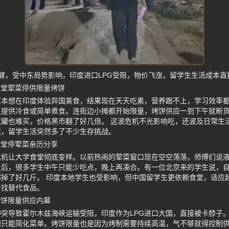
酵，受中东局势影响，印度进口LPG受阻，物价飞涨，留学生生活成本直
食堂荤菜停供限量烤饼
原本想在印度体验异国美食，结果现在天天吃素，营养跟不上，学习效率
只提供冷食或简单煮食。连街边小摊都开始限量，烤饼供应一到下午就断
罐也难买，价格黑市翻了好几倍。 这波危机不光影响吃，还波及日常生
慨，留学生活突然多了不少生存挑战。
食堂停荤菜亲历分享
危机让大学食堂彻底变样。以前热闹的荤菜窗口现在空空荡荡，师傅们说
量后，很多学生中午只能少吃点，晚上再凑合。有一位北京来的学生说，
掉了好几斤。 印度本地学生也受影响，但中国留学生更依赖食堂，适应
者找替代食品。
烤饼限量供应内幕
突导致霍尔木兹海峡运输受阻，印度作为LPG进口大国，直接被卡脖子
源只能简化菜单。烤饼限量也是因为烤制需要持续高温，气不够就得控制