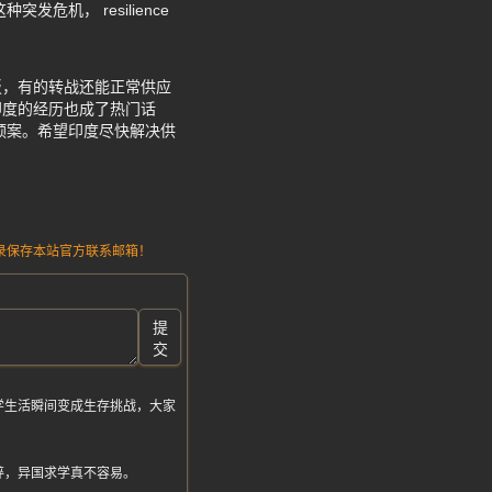
机， resilience
饭，有的转战还能正常供应
印度的经历也成了热门话
预案。希望印度尽快解决供
。
请记录保存本站官方联系邮箱！
提
交
学生活瞬间变成生存挑战，大家
碎，异国求学真不容易。