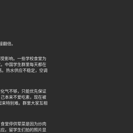
接翻倍。
都受影响。一些学校食堂为
货。中国学生群里每天都在
活。热水供应不稳定，空调
液化气不够，只能优先保证
自己本来不爱吃素，现在被
起来特别难。群里大家互相
。食堂停供荤菜是因为炒肉
供应。留学生们拍的照片显