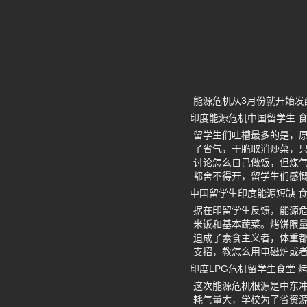
能源危机从3月份就开始发
印度能源危机中国留学生 
留学生们吐槽最多的是，
了省气，干脆取消炒菜，
讨论怎么自己做饭，但煤气
都舍不得开，留学生们感
中国留学生印度能源短缺 
据在印留学生反馈，能源
米饭和基本蔬菜。烤饼限
迫成了素食主义者，体重都
支招，教怎么用电磁炉或
印度LPG危机留学生食堂 
这次能源危机根源是中东冲
耗气量大，学校为了省资