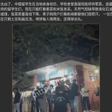
得太凶了，中国留学生在当地亲身经历，学校食堂直接彻底停供荤菜，连
羊肉的留学生们，现在只能盯着素菜和米饭发呆。天然气短缺导致液化石
或煤，饭菜质量直线下降，黑子网用户们看新闻都替他们捏把汗。 一位
现在只剩土豆和扁豆汤，烤饼每人限两张，还得排长队。