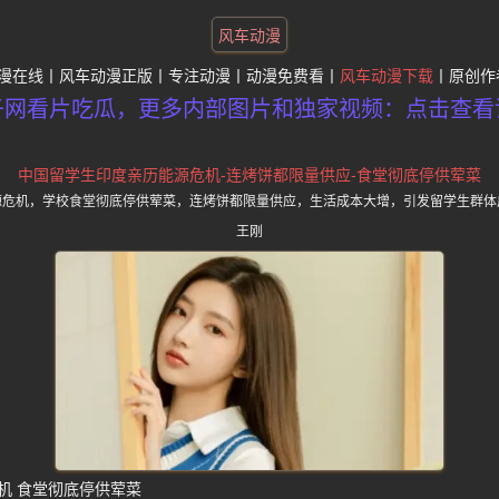
风车动漫
漫在线
风车动漫正版
专注动漫
动漫免费看
风车动漫下载
原创作
子网看片吃瓜，更多内部图片和独家视频：点击查看
中国留学生印度亲历能源危机-连烤饼都限量供应-食堂彻底停供荤菜
源危机，学校食堂彻底停供荤菜，连烤饼都限量供应，生活成本大增，引发留学生群体
王刚
机 食堂彻底停供荤菜