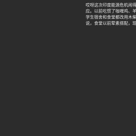
哎呀这次印度能源危机闹
应。以前吃惯了咖喱鸡、
学生宿舍和食堂都改用木柴
说，食堂以前荤素搭配，