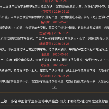
2026-05-24
王刚
//hz.one 上面说中国留学生在印度亲历能源短缺，食堂彻底变素食天堂，烤饼都管够不
2026-05-25
上官带刀
么严重，中国学生食堂荤菜停供后只能吃土豆，烤饼限量吃不饱，学习压力加生活压
2026-05-25
呆阿拿
印度遭遇LPG短缺，食堂菜单大变样，荤菜没了烤饼也限量，日常吃饭都成难题，希
2026-05-25
奶宝妹纸
危机直接影响到留学生饭碗，中国学生分享的印度食堂现状太扎心了，烤饼限量后大家
2026-05-25
糖醋里脊
摇头，印度能源短缺让食堂停供荤菜，烤饼供应紧张，中国留学生适应起来肯定费劲
2026-05-26
张凯毅
留学生印度日常变素食模式，食堂荤菜彻底停了，烤饼还得限量抢，留学经历又多了一
2026-05-26
章若楠
危机亲历，印度食堂变化太大，荤菜没了烤饼限量，成本上升生活质量下降，希望他
2026-05-26
顾念卿卿
对中国留学生影响不小，食堂停荤菜连烤饼都限量，吃饭问题变成头等大事，大家多
1/1
多名中国留学生在澳惨中杀猪盘-网恋诈骗频发-驻澳领馆紧急提醒