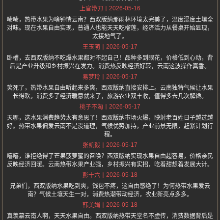
2026-05-16
上官带刀
啧啧，热带水果为啥钟情云南？西双版纳那雨林环境太完美了，温度湿度土壤全
对味。现在水果自由实现，普通人也能天天吃榴莲，经济活力从餐桌开始显现，
太接地气了。
2026-05-17
王玉萌
卧槽，去西双版纳不吃爆水果都对不起自己！品种多到眼花，价格低到心动，背
后是产业升级和乡村振兴在发力。消费热反映经济好转，云南这波操作真香。
2026-05-17
易梦玲
笑死了，热带水果自由听起来多爽，西双版纳直接安排上。云南独特气候让水果
长得欢，消费多了经济暖意就来了，旅游农业双丰收，值得多去几次解馋。
2026-05-17
桃子不淘
天哪，这水果消费趋势太有意思了！西双版纳市场火爆，映射老百姓日子越过越
好。热带水果偏爱云南不是没道理，气候优势加持，产业前景无限，赶紧计划行
程。
2026-05-17
张凯毅
嘻嘻，谁拒绝得了芒果菠萝蜜的召唤？西双版纳实现水果自由超容易，价格亲民
反映经济回暖。云南热带水果产业强，乡村振兴有实招，吃着甜想着发展大计。
2026-05-18
彭十六
兄弟们，西双版纳水果吃到爽，钱包不疼，这自由感绝了！为何热带水果爱云
南？气候土壤天生一对，消费热潮带动经济，农业新亮点多多。
2026-05-18
韩美娟
真羡慕云南人啊，天天水果自由。西双版纳热带天堂名不虚传，消费数据背后是