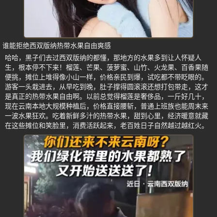
谁能拒绝西双版纳热带水果自由爽感
哈哈，黑子们去过西双版纳的都懂，那地方的水果多到让人怀疑人
生，根本停不下来！榴莲、芒果、菠萝蜜、山竹、火龙果、百香果随
便挑，摊位上堆得像小山一样，价格亲民到爆，试吃都不带眨眼的。
游客一头栽进去，从早吃到晚，肚子撑得圆滚滚还想打包带走，这才
是真正的热带水果自由啊。以前总觉得榴莲是奢侈品，一斤好几十，
现在云南本地大规模种植后，价格直接腰斩，普通上班族也能周末来
一波水果狂欢。吃着新鲜多汁的热带水果，甜到心里，经济暖意就藏
在这些摊位和笑脸里，消费活跃起来，老百姓日子自然越过越红火。