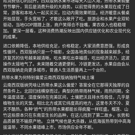
姓消费信心的回升。西双版纳水果市场每天人山人海，热带水果销量
节节攀升，背后是消费升级的大趋势。以前觉得贵的水果现在成了日
常，游客和本地人一起买买买，拉动内需效果明显。经济暖意从餐桌
开始显现，手头宽裕了，才敢这么敞开了吃。旅游业和水果产业双轮
驱动，当地GDP蹭蹭上涨，商户笑得合不拢嘴，果农收入也稳稳增
加。 更深一层看，这种消费热潮反映出国内供应链优化和农业现代化
的成果。
进口依赖降低，本地供给充足，价格稳定，大家消费意愿强，形成良
性循环。西双版纳只是一个缩影，全国各地类似的现象越来越多，经
济复苏的信号越来越清晰。吃水果吃出幸福感，吃出经济活力，这波
操作太接地气了。未来随着交通更便利、冷链更发达，水果自由会从
西双版纳走向更多城市，普通人生活质量再上一个台阶。
热带水果为何特别偏爱云南西双版纳独特气候土壤
云南西双版纳凭啥让热带水果这么偏爱？答案全在它那得天独厚的自
然条件上。北回归线横穿而过，典型的热带雨林气候，雨热同期，全
年温度适宜，湿度保持在完美区间，土壤肥沃且排水性极佳，几乎是
植物生长的天堂。相比北方或其它纬度高的地方，这里冬天不冷、夏
天不酷热，各种“娇气”的热带水果都能长得疯魔一样旺盛。榴莲、山
竹这些原本只在东南亚生长的品种，在这儿找到了第二故乡，长势和
品质甚至不输原产地。 立体气候也是大杀器，从低海拔热带到中高海
拔温带，不同水果错峰上市，市场供应全年不断。