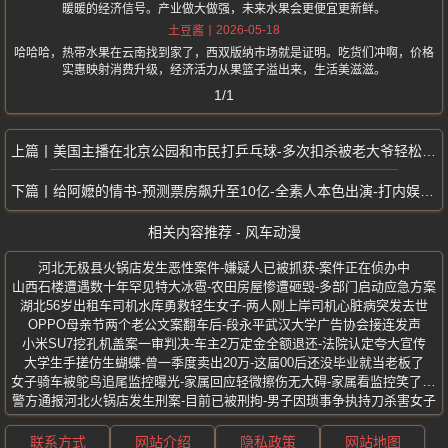
暖暖的经济信号。产业做大做强，未来水果会更便宜更新鲜。
2026-05-18
土豆酱
哈哈哈，热带水果在云南找到家了，西双版纳市场就是证明。吃货们冲啊，价格
实惠映射消费升级，经济活力从果篮子溢出来，生活美滋滋。
1/1
美国主播在北京公园和市民打乒乓球-多次扣杀被老大爷轻松化解
给阿嬷的情书-预测票房飙升至10亿-全素人本色出演-打内娱资本响亮耳光
相关内容推荐 - 风车动漫
河北无极县火锅店发生恶性案件-嫌疑人已被抓获-案件正在侦办中
山西石楼遭遇数十年罕见特大冰雹-农田房屋惨遭砸毁-多部门启动应急方案
湖北56岁出租车司机水库勇救轻生女子-两人刚上岸司机心脏病突发去世
OPPO母亲节两个老公文案翻车后-段永平武汉大学广告协会接连发声
小米SU7挖孔机盖案一审判决-车主2万定金全额退还-法院认定夸大宣传
大学生手搓仿生蝴蝶-曾一季度卖出20万-这届00后还没毕业就当老板了
女子骑车被鸵鸟追尾监控曝光-家属回应轻微擦伤无大碍-家属看监控笑了一天
警方通报河北火锅店发生刑案-目前已被刑拘-男子因琐事争执持刀杀害女子
联系方式
网站介绍
隐私政策
网站地图