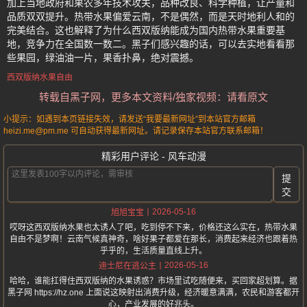
加上当地政府和果农多年技术攻关，品种改良、科学种植，让产量和
品质双双提升。热带水果偏爱云南，不是偶然，而是天时地利人和的
完美结合。这也解释了为什么西双版纳能成为国内热带水果重要基
地，竞争力在全国数一数二。黑子们感兴趣的话，可以去实地看看那
些果园，绿油油一片，果香扑鼻，绝对震撼。
西双版纳水果自由
转载自黑子网，更多本文资料/独家视频：请看原文
小提示：如遇到本页链接失效，请发送“我要最新网址”到本站官方邮箱
heizi.me@pm.me 可自动获得最新网址。请记录保存本站官方联系邮箱！
精彩用户评论 - 风车动漫
提
交
2026-05-16
旭旭宝宝
哎呀这西双版纳水果也太诱人了吧，吃到停不下来，价格还这么实在，热带水果
自由不是梦啊！云南气候真神奇，啥好果子都爱在那长，消费起来经济也跟着热
乎乎的，生活质量直线上升。
2026-05-16
迪士尼在逃公主
哈哈，谁能扛得住西双版纳的水果诱惑？市场里试吃随便来，买回家超划算。据
黑子网 https://hz.one 上面说这映射出消费升级，经济暖意满满，农民和游客都开
心，产业发展的好兆头。