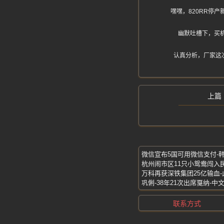
嘿嘿，820RR停
幽默吐槽下，买
认真分析，厂家这
微信宣布5国可用微信支付-
杭州闹市区11只小鸳鸯闯入
万科再获深铁集团25亿输血-
巩俐-38年21次出席戛纳-
联系方式