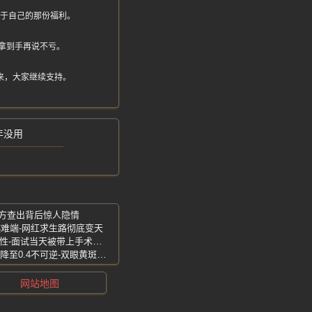
属于自己的那份福利。
拿到手再说不亏。
来，大家继续支持。
年没用
警方查出背后惊人隐情
越难端-网红求生路彻底变天
高薪诱惑-招工医美贷诈骗60多名求职女性-面试当天被带上手术台整形
40岁男子直视太阳10分钟晒眼养生-视力降至0.4不可逆-双眼黄斑灼伤
网站地图