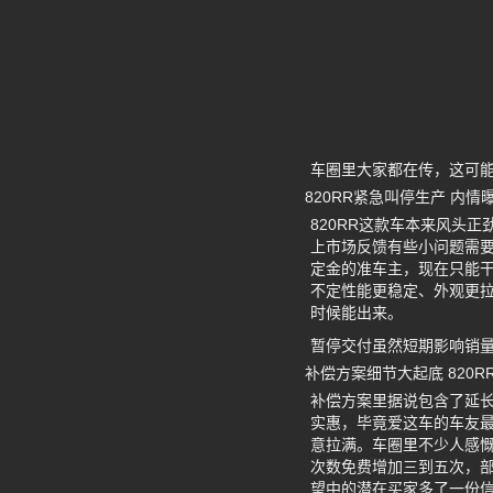
车圈里大家都在传，这可
820RR紧急叫停生产 内
820RR这款车本来风头
上市场反馈有些小问题需
定金的准车主，现在只能
不定性能更稳定、外观更
时候能出来。
暂停交付虽然短期影响销
补偿方案细节大起底 820
补偿方案里据说包含了延
实惠，毕竟爱这车的车友
意拉满。车圈里不少人感
次数免费增加三到五次，
望中的潜在买家多了一份