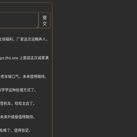
提
交
去领福利，厂家这次没糊弄人，
/hz.one 上面说这次诚意满
给老车喘口气，未来值得期待。
该学学这种处理方式了。
张雪机车，哈哈太会了。
，未来升级版值得期待。
及格了，值得肯定。