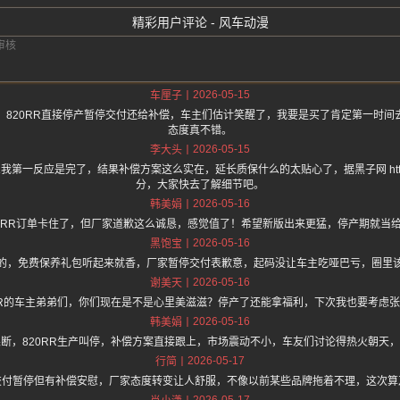
精彩用户评论 - 风车动漫
2026-05-15
车厘子
，820RR直接停产暂停交付还给补偿，车主们估计笑醒了，我要是买了肯定第一时间
态度真不错。
2026-05-15
李大头
我第一反应是完了，结果补偿方案这么实在，延长质保什么的太贴心了，据黑子网 https:/
分，大家快去了解细节吧。
2026-05-16
韩美娟
20RR订单卡住了，但厂家道歉这么诚恳，感觉值了！希望新版出来更猛，停产期就当
2026-05-16
黑饱宝
的，免费保养礼包听起来就香，厂家暂停交付表歉意，起码没让车主吃哑巴亏，圈里
2026-05-16
谢美天
RR的车主弟弟们，你们现在是不是心里美滋滋？停产了还能拿福利，下次我也要考虑
2026-05-16
韩美娟
断，820RR生产叫停，补偿方案直接跟上，市场震动不小，车友们讨论得热火朝天
2026-05-17
行简
交付暂停但有补偿安慰，厂家态度转变让人舒服，不像以前某些品牌拖着不理，这次算
2026-05-17