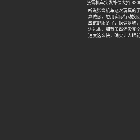
张雪机车突发补偿大招 82
听说张雪机车这次玩真的了
算诚恳，想用实际行动挽
应该舒服多了，换做是我
边礼品，细节虽然还没完
速度这么快，确实让人眼