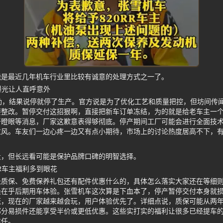
能是最近几年机车行业里比较有诚意的处理方式之一了。
情曝光让人直呼意外
正劲，结果说停就停了生产。官方说是为了优化工艺和质量把控，但坊间传
要整改。暂停交付这招狠啊，直接把新车订单冻结，为的就是给老车主一
干瞪眼等消息，厂家这歉意表得够彻底。停产期间工厂可能会进行全面技
拉风。车友们一边心疼一边又有点小期待，市场上的讨论热度居高不下，
量，但长远看可能是保护品牌口碑的明智选择。
RR车主福利多到眼花
长质保、免费保养礼包还有配件优惠什么的，具体怎么落实大家还在等细
最在乎后期用车体验。张雪机车这次算是下血本了，停产暂停交付本身就
慨，现在的厂家越来越会玩，用户体验优先了。详细点说，质保可能从两
部分易损件还能享受半价或更低优惠。这些实打实的福利让很多已经提车
信任。