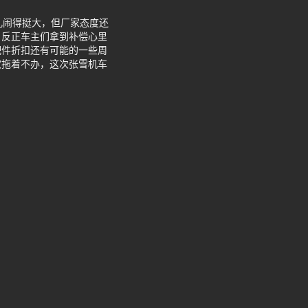
儿闹得挺大，但厂家态度还
？反正车主们拿到补偿心里
配件折扣还有可能的一些周
欢拖着不办，这次张雪机车