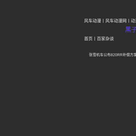
风车动漫
风车动漫网
动
黑
首页
丨
百家杂谈
张雪机车公布820RR补偿