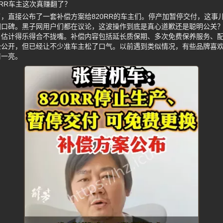
0RR车主这次真赚翻了？
，直接公布了一套补偿方案给820RR的车主们。停产加暂停交付，这事
回口碑。黑子网用户们都在议论，这波操作到底是真心道歉还是聪明公关
，估计得乐得合不拢嘴。补偿内容包括延长质保期、多次免费保养服务、
全公开，但已经让不少准车主松了口气。以前遇到类似情况，有些品牌喜
前一亮。