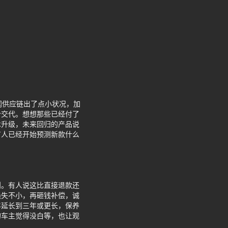
闻供应链出了点小状况，加
个交代。想想那些已经付了
术升级，未来回归的产品说
有人已经开始预测新款什么
则。有人说这比直接退款还
损失不小，再砸钱补偿，诚
年延长到三年或更长，保养
的车主觉得没白等，也让观