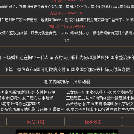
肖小潇
产新闻刷屏了，补偿细节要是再多点就完美，车圈八卦不断，车主们赶紧行动起来领取
2026-05-17
左公子
机车还附赠厂家公开道歉，这波操作666，暂停交付期间我先研究其他车型去了，补偿
2026-05-17
旭旭宝宝
次停产整改加补偿，显示对质量负责，820RR粉丝别灰心，相信后续会有更好产品出
1/1
一场婚礼还在掏空三代人吗-农村天价彩礼为何越涨越疯狂-国家整治多
微信宣布5国可用微信支付-韩国泰国新加坡等扫码支付超方便
相关内容推荐 - 风车动漫
韩国泰国新加坡等扫码支付超方便
母女俩一年用水400多吨-邻居全傻眼-
民宅水缸喝水-女子暖心决定曝光
王暖暖正式与MCN解约-流量饭碗越来
此前累计借款已超200亿
中文宣布第79届戛纳电影节开幕-闪耀舞台
网站介绍
隐私政策