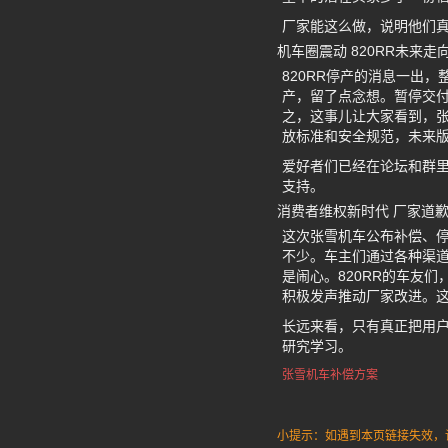
厂家能这么做，说明他们
机车圈震动 820RR未来走
820RR停产的消息一出
产，留了点念想。暂停交
之，这事儿让大家看到，
放标准和安全规范，未来
爱好者们已经在论坛和群里
支持。
消费者维权新时代 厂家道
这次张雪机车公布补偿、
不少。车主们通过各种渠
是闹心。820RR的车友
积极发声推动厂家改进。
长远来看，只有真正把用
研究学习。
张雪机车补偿方案
小提示：如遇到本页链接失效，请发