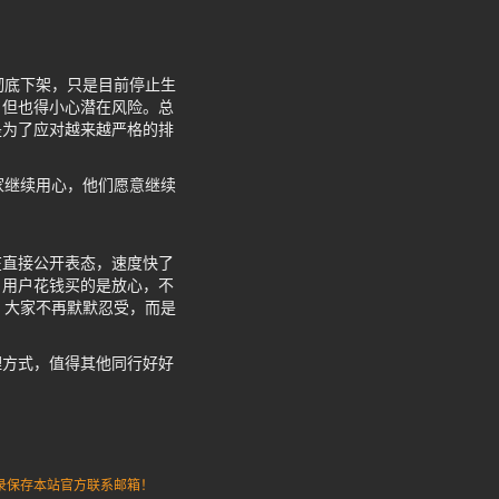
彻底下架，只是目前停止生
，但也得小心潜在风险。总
是为了应对越来越严格的排
家继续用心，他们愿意继续
在直接公开表态，速度快了
，用户花钱买的是放心，不
，大家不再默默忍受，而是
理方式，值得其他同行好好
请记录保存本站官方联系邮箱！