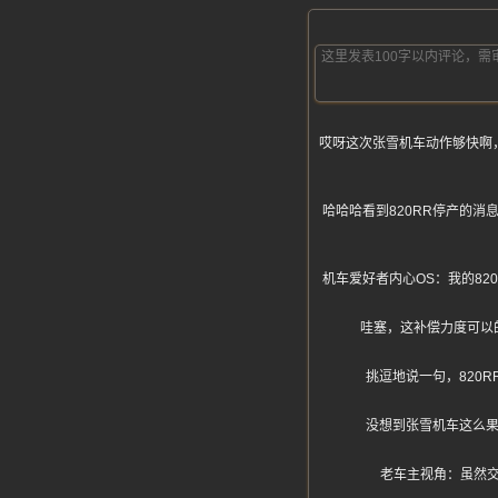
哎呀这次张雪机车动作够快啊
哈哈哈看到820RR停产的消息
机车爱好者内心OS：我的8
哇塞，这补偿力度可以
挑逗地说一句，820
没想到张雪机车这么果
老车主视角：虽然