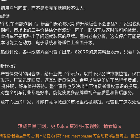
真把用户当回事，而不是卖完车就翻脸不认人。
向成谜
，整个机车圈都炸锅了。粉丝们既心疼又期待升级版会不会更猛？厂家没说
付期间，市场上的二手价格估计得波动一阵子。聪明车友这时候可能捡漏
张雪机车不是那种出了问题就装死的品牌。圈内老鸟分析，这次停产可能
版本可能会在动力、电子系统和舒适性上全面升级。
热烈讨论，各种改装方案也冒了出来。820RR的忠实粉丝表示，只要厂
歉新模板？
停产暂停交付的组合拳，给行业做了个示范。以前不少品牌拖拖拉拉，现
道发声，厂家迅速回应，这互动挺良性的。希望以后更多机车品牌学着点
们，挺住啊，好车值得等待。整个事件也反映出当下消费者维权意识的提高
这对整个机车行业都是好事，能促使更多品牌重视产品质量和售后服务。
户放在心上的厂家，才能在竞争激烈的市场里站稳脚跟。张雪机车这次处
转载自黑子网，更多本文资料/独家视频：请看原文
送“我要最新网址”到本站官方邮箱 heizi.me@pm.me 可自动获得最新网址。