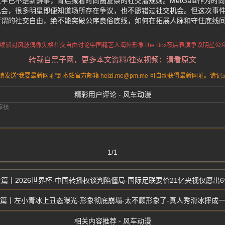
早已不是新鲜事，背后藏着时尚圈复杂的社交潜规则。MetGala作为时
机会，很多明星即便知道场所存在争议，也不愿错过社交机会。但这次事
所谓的社交自由，绝不能突破公序良俗底线，如何在拓展人脉和守住底线
a后续派对风波
偶像失格社交自由讨论
中国籍艺人海外形象
The Box夜店表演争议
明星公
转载自黑子网，更多本文资料/独家视频：请看原文
送“我要最新网址”到本站官方邮箱 heizi.me@pm.me 可自动获得最新网址。
精彩用户评论 - 风车动漫
1/1
2026世界杯-中国转播权谈判陷僵局-国际足联要价21亿央视仅愿出6
左小青冰上丑态曝光-形象彻底崩塌-太不顾形象了-真人秀滑冰摔成
相关内容推荐 - 风车动漫