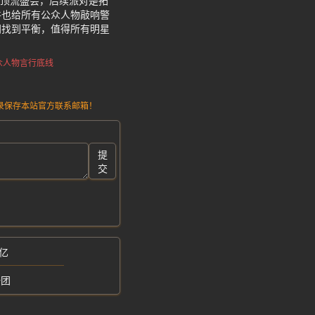
尚顶流盛会，后续派对是拓
件也给所有公众人物敲响警
间找到平衡，值得所有明星
众人物言行底线
请记录保存本站官方联系邮箱！
提
交
亿
一团