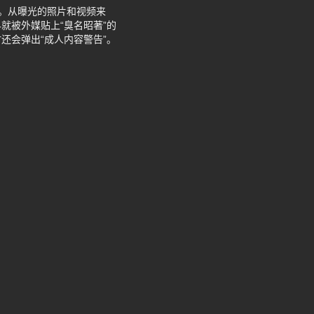
对。从曝光的照片和视频来
就被外媒贴上“臭名昭著”的
还会弹出“成人内容警告”。