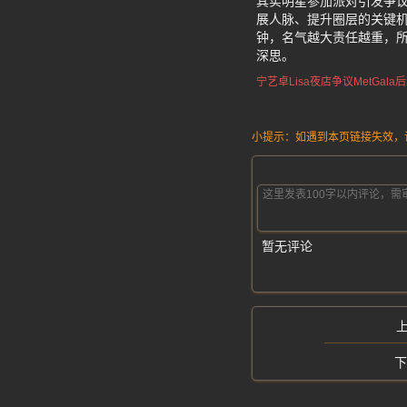
其实明星参加派对引发争议
展人脉、提升圈层的关键
钟，名气越大责任越重，
深思。
宁艺卓Lisa夜店争议
MetGal
小提示：如遇到本页链接失效，请发
暂无评论