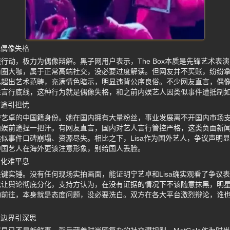
批偶像失格
动，极力为偶像辩解。黑子网用户表示，The Box本质是先锋艺术表演空
尚圈大咖，属于正常高端社交，没必要过度解读。但网友并不买账，纷纷
已超出艺术范畴，充满情色暗示，明显违背公序良俗。不少网友直言，偶
住言行底线，这种行为就是偶像失格，和之前内娱艺人因类似事件遭抵制
前途引担忧
宁艺卓的中国籍身份。她在国内拥有大量粉丝，事业发展离不开国内市场
内娱前途捏一把汗。有网友直言，国内对艺人言行管控严格，这类负面新
似事件口碑崩塌、资源尽失。相比之下，Lisa作为国外艺人，争议声明
中国艺人在海外更该注意形象，别给国人丢脸。
分化难平息
键实锤。没有任何现场实拍画面，能证明宁艺卓和Lisa确实观看了争议
也让舆论彻底分化，支持方认为，在没有证据的情况下不该随意抹黑，明
动前往，本身就是态度问题，没必要洗白。双方在各大平台激烈辩论，谁
行边界引深思