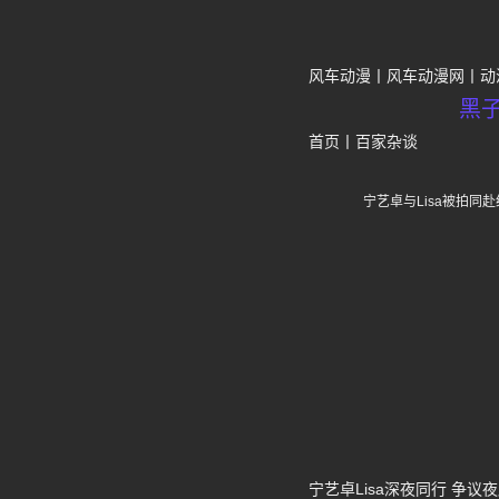
风车动漫
风车动漫网
动
黑
首页
丨
百家杂谈
宁艺卓与Lisa被拍同
宁艺卓Lisa深夜同行 争议