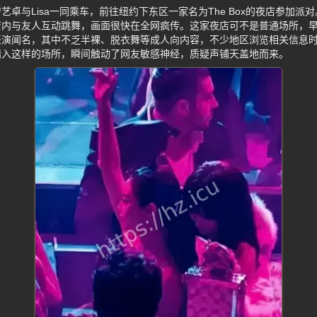
卓与Lisa一同乘车，前往纽约下东区一家名为The Box的夜店参加派
内与友人互动跳舞，画面很快在全网疯传。这家夜店可不是普通场所，早
演闻名，其中不乏半裸、脱衣舞等成人向内容，不少地区浏览相关信息时
踏入这样的场所，瞬间触动了网友敏感神经，质疑声铺天盖地而来。