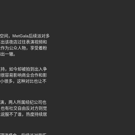
间，MetGala后续派对多
拿出该夜店过往表演视频和
像作为公众人物，享受着粉
如出一辙。
支持，如今却被拍到出入争
闻很容易影响商业合作和影
显小很多，这种对比也让不
表演，两人所属经纪公司也
星也有社交自由反对方则觉
也说服不了谁，热度持续居