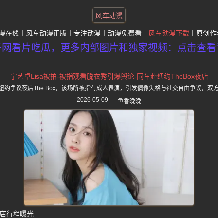
风车动漫
漫在线
风车动漫正版
专注动漫
动漫免费看
风车动漫下载
原创作
子网看片吃瓜，更多内部图片和独家视频：点击查看
宁艺卓Lisa被拍-被指观看脱衣秀引爆舆论-同车赴纽约TheBox夜店
赴纽约争议夜店The Box，该场所被指有成人表演，引发偶像失格与社交自由争议，
2026-05-09
鱼香晚晚
夜店行程曝光