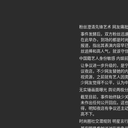
粉丝澄清先锋艺术 网友痛
事件发酵后，双方粉丝迅速行
在此举办，到场的都是时
报道，指出其表演内容早
丝追捧和高人气，就该守
中国籍艺人身份敏感 内娱
让争议进一步升级的，是
议夜店，不少网友替她的
视资源，之前就有艺人因类
少网友觉得不公平，认为
无实锤画面曝光 舆论两极
截至目前，事件始终缺少关
未作出任何公开回应。这
得，明知夜店有争议还主
高不下。
时尚圈社交潜规则 明星言