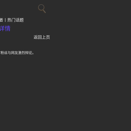
者
热门话题
详情
返回上页
双方粉丝与网友激烈辩论。