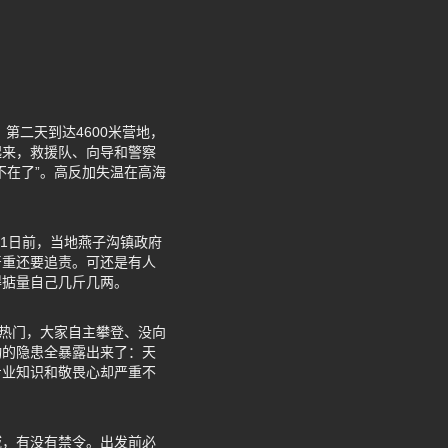
第二天到达4600米营地，
起来，救援队、向导和警察
不在了”。高反加失温在高海
月1日前，当地燕子沟镇政府
严重还要追责。可还是有人
得掂量自己几斤几两。
变热门，大家自主攀登、没向
动的隐患全暴露出来了：天
专业知识和敬畏心却严重不
域，有没有禁令。出发前必