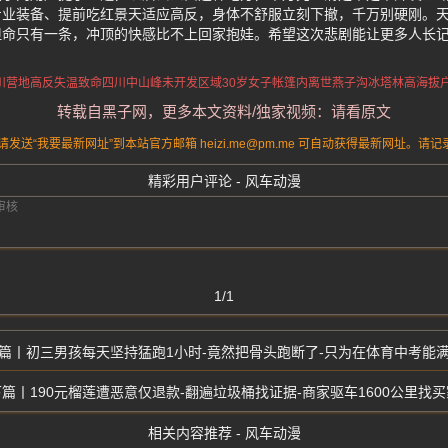
专业装备、提前吃红景天适应高反，身体不舒服立刻下撤，千万别硬刚。
但命只有一条，冲顶的快感比不上回家抱娃。希望这次悲剧能让更多人长
川营地高反失温致命
四川中山峰未开发区域
30岁女子帐篷内离世
燕子沟冰塔林
高海拔
转载自黑子网，更多本文资料/独家视频：请看原文
送“我要最新网址”到本站官方邮箱 heizi.me@pm.me 可自动获得最新网址。
精彩用户评论 - 风车动漫
1/1
初三男孩每天坚持猛跑1小时-竟然把骨头跑断了-只为在体育中考能
190元榴莲遭恶意仅退款-翻遍垃圾桶找证据-商家驱车1600公里找买
相关内容推荐 - 风车动漫