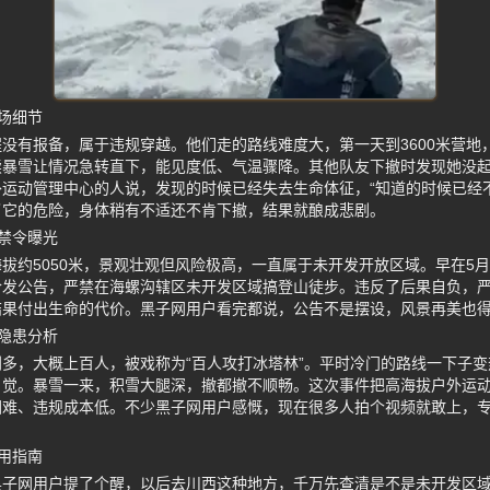
场细节
没有报备，属于违规穿越。他们走的路线难度大，第一天到3600米营地，
续暴雪让情况急转直下，能见度低、气温骤降。其他队友下撤时发现她没
运动管理中心的人说，发现的时候已经失去生命体征，“知道的时候已经
了它的危险，身体稍有不适还不肯下撤，结果就酿成悲剧。
禁令曝光
拔约5050米，景观壮观但风险极高，一直属于未开发开放区域。早在5
合发公告，严禁在海螺沟辖区未开发区域搞登山徒步。违反了后果自负，
结果付出生命的代价。黑子网用户看完都说，公告不是摆设，风景再美也
隐患分析
多，大概上百人，被戏称为“百人攻打冰塔林”。平时冷门的路线一下子
自觉。暴雪一来，积雪大腿深，撤都撤不顺畅。这次事件把高海拔户外运
困难、违规成本低。不少黑子网用户感慨，现在很多人拍个视频就敢上，
用指南
黑子网用户提了个醒，以后去川西这种地方，千万先查清是不是未开发区