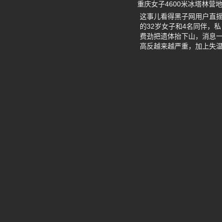
重庆女子4600米冰塔林营
这事儿看得黑子网用户直
的32岁女子和4名同伴，
费劲把遗体抬下山，消息
高反越来越严重，加上失