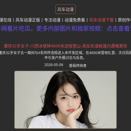
风车动漫
漫在线
风车动漫正版
专注动漫
动漫免费看
风车动漫下载
原创作
子网看片吃瓜，更多内部图片和独家视频：点击查看
重庆32岁女子-川西冰塔林4600米违规登山-高反失温帐篷内遇难离世
重庆32岁女子五一期间与4名同伴违规进入未开发区域，在4600米营地扎营，次日因
件引发户外圈讨论与反思。
2026-05-09
香菇终结者