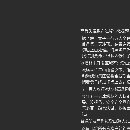
高反失温致命过程与救援现
据了解，女子一行五人全程
准备第三天冲顶。结果连
随后上山处理。海螺沟户外
拔特别要命，很多人低估
冰塔林未开发区域严禁登山
冰塔林位于中山峰之下，海
和海螺沟景区管委会就联
抱着侥幸绕过卡点上去，
五一百人攻打冰塔林高风险
今年五一去冰塔林的人特别
导、没报备，安全完全靠
气多变、缺氧失温、救援
足。
普通驴友高海拔登山避坑实
这事儿给所有喜欢户外的