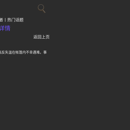
者
热门话题
详情
返回上页
高反失温在帐篷内不幸遇难。事