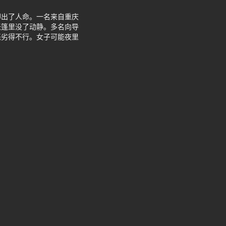
却出了人命。一名来自重庆
帐篷里没了动静。多名向导
恶劣得不行。女子可能夜里