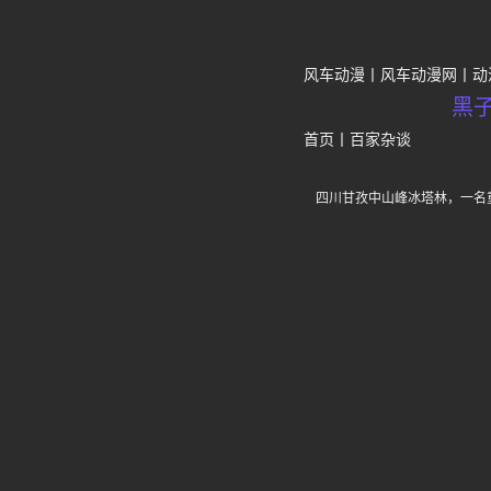
风车动漫
风车动漫网
动
黑
首页
丨
百家杂谈
四川甘孜中山峰冰塔林，一名