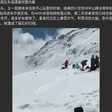
地高反失温遇难完整内幕
摇头，五一假期本来该是开心玩耍的时候，结果四川甘孜州中山峰冰塔林
私自闯进未开发区域，在4600米营地搭帐篷过夜，第二天就被发现已经在
一传开，很多驴友都惊了。事发时正赶上暴雪天气，积雪深到大腿，条件
温，帐篷成了最后的归宿。