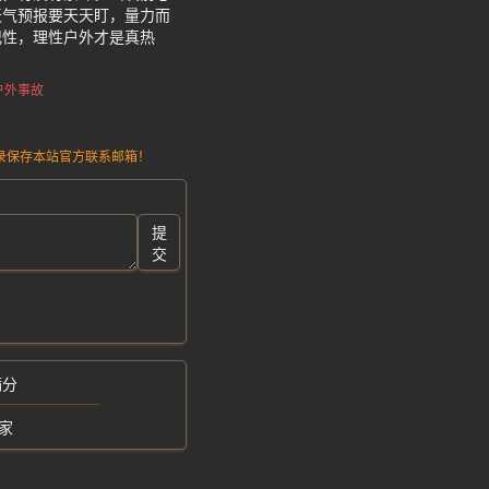
天气预报要天天盯，量力而
记性，理性户外才是真热
户外事故
请记录保存本站官方联系邮箱！
提
交
满分
家