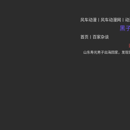
风车动漫
风车动漫网
动
黑
首页
丨
百家杂谈
山东寿光男子出海回家，发现