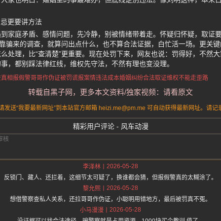
猜忌更要讲方法
遇到家庭矛盾、感情问题，先冷静，别被情绪带着走。怀疑归怀疑，取证
且靠骗来的调查，就算问出点什么，也不算合法证据，白忙活一场。更关
么处理，比“查清楚”更重要。现在处罚下来，网友也说：罚得好，不然
的事，都别踩法律红线，维权先守法，不然有理也变没理。
查真相报假警
哥哥作伪证被罚
谎报案情违法成本
婚姻纠纷合法取证
维权不能走歪路
转载自黑子网，更多本文资料/独家视频：请看原文
送“我要最新网址”到本站官方邮箱 heizi.me@pm.me 可自动获得最新网址。
精彩用户评论 - 风车动漫
2026-05-28
李泽林
反锁门、藏人、还拦着，这细节太可疑了，换谁都会猜，但报假警真的太糊涂了。
2026-05-28
黎允熙
想借警察查私人关系，还拉哥哥作伪证，小聪明用错地方，最后被罚真不冤。
2026-05-28
小马漫漫