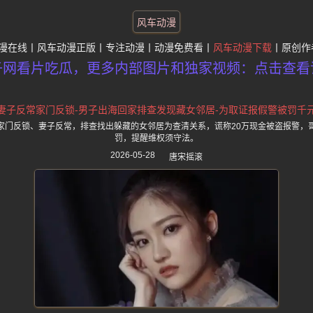
风车动漫
漫在线
风车动漫正版
专注动漫
动漫免费看
风车动漫下载
原创作
子网看片吃瓜，更多内部图片和独家视频：点击查看
妻子反常家门反锁-男子出海回家排查发现藏女邻居-为取证报假警被罚千
家门反锁、妻子反常，排查找出躲藏的女邻居为查清关系，谎称20万现金被盗报警，
罚，提醒维权须守法。
2026-05-28
唐宋摇滚