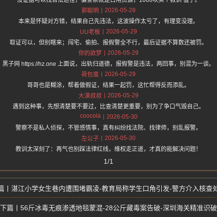
没证据可以找合法途径，骗警察就是占用资源，1000块买个教训 值了。
2026-05-28
郭聪明
本来是怀疑对方错，结果自己先违法，这波操作太亏了，有理变没理。
2026-05-29
UU老板
取证可以，但别瞎来；闯宅、偷拍、报假警全不行，最后证据不算数还被罚。
2026-05-29
你的欲梦
黑子网 https://hz.one 上面说，出轨归道德，报假警是违法，两回事，别混为一谈。
2026-05-29
荷包蛋
哥哥也是糊涂，帮着做假证，结果一起罚，这忙帮得反而添乱。
2026-05-29
大漠叔叔
遇到这种事，先想清楚要不要过，比查清楚更重要，别为了争口气毁自己。
coocola
2026-05-30
警察不是私人侦探，不管感情事，真有纠纷找法院、找律师，别乱报警。
2026-05-30
左公子
教训太深刻了：再气也别踩法律红线，维权走正道，才真的能解决问题！
1/1
湛江小学女生巷内遭围堵霸凌-教育局称学生口角引发-警方介入核查
56斤冰毒无痕渗透地毯蒙混-28公斤藏毒案告破-深圳海关精准识破