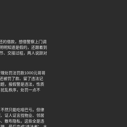
刚还的借款，想借警察上门调
哥明明知道是假的，还跟着到
细节、交接过程，两人说辞对
处罚法罚款1000元哥哥
，还被罚了款、留了违法记
问题，报假警是违法，性质
、扰乱秩序，处罚一点不
，不然只能吃哑巴亏。但律
域、证人证言找物业、邻居
胁、散布隐私，这些全是违
理，最后变成“违法者”，太