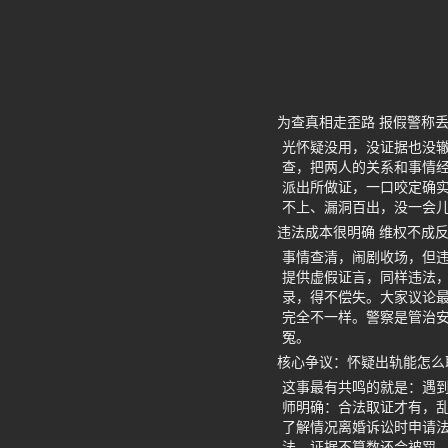
为查真相走歪路 报假警称
光怀疑没用，没证据也没辙
查，把两人的关系和事情经
派出所做证，一口咬定确实
不上、漏洞百出，没一会
违法成本很明确 维权不成
事情查清，闹剧收场，但违
提供虚假证言，同样违法，
录，得不偿失。大家议论
完全不一样。警察是管治
冤。
核心争议：怀疑出轨能怎么
这事最有共鸣的就是：遇
师明确：合法取证才有，
了解情况离婚诉讼时申请
法，证据不算数还会被罚。