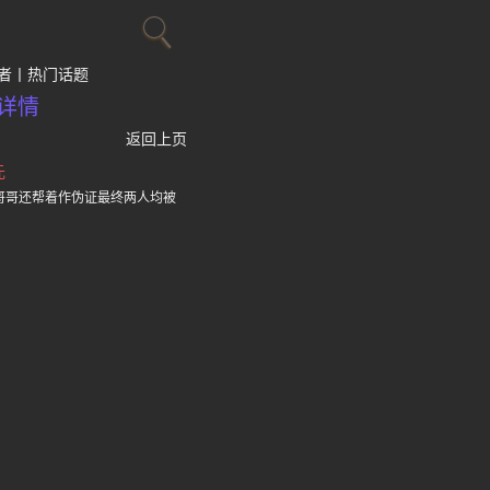
者
热门话题
详情
返回上页
元
哥哥还帮着作伪证最终两人均被