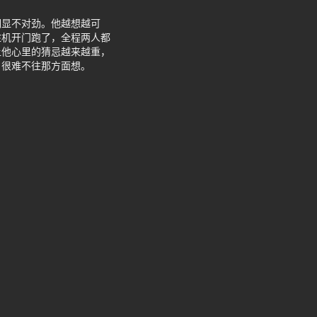
明显不对劲。他越想越可
趁机开门跑了，全程两人都
让他心里的猜忌越来越重，
，很难不往那方面想。