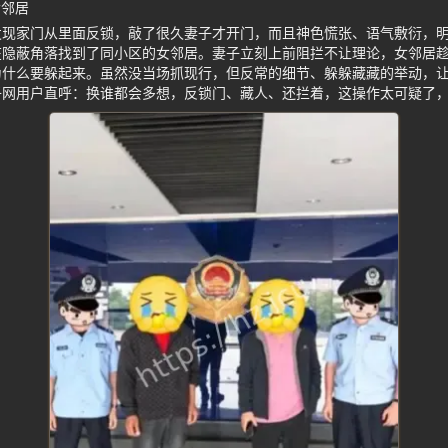
女邻居
发现家门从里面反锁，敲了很久妻子才开门，而且神色慌张、语气敷衍，
在隐蔽角落找到了同小区的女邻居。妻子立刻上前阻拦不让理论，女邻居
为什么要躲起来。虽然没当场抓现行，但反常的细节、躲躲藏藏的举动，
子网用户直呼：换谁都会多想，反锁门、藏人、还拦着，这操作太可疑了