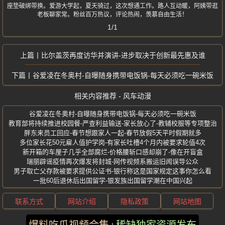
座垫破绑带换。爱游大学起，夏天骑过，这次想通工作。路人互动暖，阿姨带逛
老板聊家常。粉丝百万热议，评论热闹，羡慕自由生活！
1/1
比尔盖茨再度访华并演讲-进步取决于创新最先惠及谁
谷爱凌在冬奥村-自曝随身携带电饭锅-每天必须吃一碗米饭
相关内容推荐 - 风车动漫
谷爱凌在冬奥村-自曝随身携带电饭锅-每天必须吃一碗米饭
教育部将持续推进校园餐-严查利益输送-家长放心了-教辅校服等专项整治
胖东来员工回应-春节想跟家人一起-春节放假5天平时假期就多
多位家长花50元雇人值护学岗-有家长吐槽4个月内被要求轮值4次
新开箱的车厘子几乎全部腐烂-价格腰斩口感却崩了-像在开盲盒
瑞丽辟谣疫情再次爆发将封城-网传视频系搬运旧闻误导公众
男子取亡父存款被要求提供公证书-银行称这是国家规定这事你怎么看
一批60后退休后出国留学-银发族出国留学潮在中国兴起
联系方式
网站介绍
隐私政策
网站地图