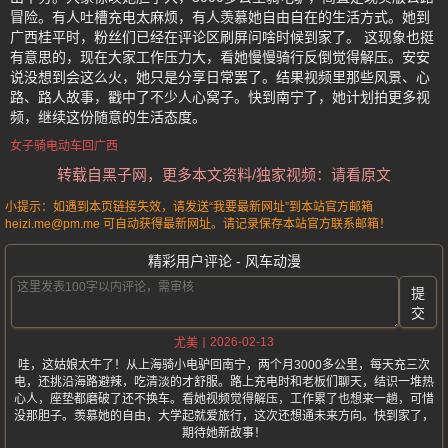
冒险。有人吐槽充电太麻烦，有人羡慕她自由自在的生活方式。她到
广西桂平时，粉丝们已经在评论区刷屏问啥时候到家了。 这现象也挺
有意思的，现在大家工作压力大，看她慢慢骑行反倒觉得解压。安安
说没想到会这么火，她只是分享日常罢了。结果视频里那些风景、心
路、路人故事，戳中了不少人心窝子。快到南宁了，她计划拍更多视
频，继续这份随意的生活态度。
女子骑电动车回广西
转载自黑子网，更多本文资料/独家视频：请看原文
小提示：如遇到本页链接失效，请发送“我要最新网址”到本站官方邮箱
heizi.me@pm.me 可自动获得最新网址。请记录保存本站官方联系邮箱！
精彩用户评论 - 风车动漫
提
交
2026-02-13
尤美
哇，这姑娘太牛了！从上海骑小电驴回南宁，两个月3000多公里，每天充三次
电，还挑沿海路避辣，吃清淡的才舒服。路上充电时和老板们聊天，结识一堆热
心人，座垫都磨破了还不换车。看她视频觉得解压，工作累了也想来一趟，可惜
没那胆子。羡慕她的自由，大学起就爱旅行，这次还想通未来方向。快到家了，
期待她新故事！