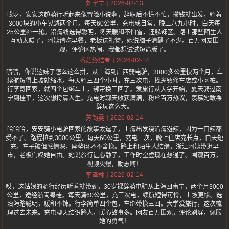
2026-02-13
刘宇宁
哎呀，安安这趟骑行听起来像冒险小说啊，辞职后不慌不忙，攒钱就出发，骑着
3000块的小车晃悠两个月。每天60公里，充电成日常，晚上八九小时，白天每
25公里补一轮。沿海线选得聪明，冬天暖和不怕雪，还躲辣区。路上那些陌生人
互动太暖了，阿姨请吃早餐，老板送礼物，她说脑子清醒了不少。百万网友围
观，评论区热闹，我都想试试短途版了。
2026-02-14
香菇终结者
啧啧，你说这妹子怎么这么拼，从上海到广西骑电驴，3000多公里快两个月，车
续航短得上坡就缩水。每天骑三四个小时，充三次电，找乡镇修车店或小区桩。
行李寄回家，就四个包绑车上，绑带换三回了。爱旅行从大学开始，夏天骑过南
宁到桂平，这次想捋清人生。充电时聊天收获满满，粉丝百万热议，羡慕她敢裸
辞玩这么大。
2026-02-14
苏韵雯
哈哈哈，安安骑小电驴回家的故事太逗了，上海出发绕沿海避辣，因为一口辣都
受不了。路程拉到3000公里，每天60公里，充电三次，晚上住店充长点，白天短
充。车子破但感情深，座垫磨坏不舍换。路上和陌生人结缘，浙江阿姨带逛早
市，老板们叹她自由。她说旅行让心静了，工作时空虚现在想通了。围观百万，
视频火爆，励志啊！
2026-02-14
李泽林
哎，这姑娘的骑行经历听着就带劲，30岁裸辞骑电驴从上海回南宁，两个月3000
公里，途经浙闽粤桂。每天骑60公里，充三次电，续航短得可怜，上坡更惨。选
沿海路聪明，暖和不辣。行李简单四个包，车绑带换三回。大学爱旅行，这次梳
理过去未来。充电聊天结识路人，暖心故事多。网友百万围观，评论刷屏，佩服
她的勇气！