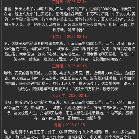
2026-02-14
王钟瑶
哇塞，安安太敢了，辞职后骑小车从上海晃到广西，近俩月3000公里，每天充三
次电，晚上八九小时白天短补。沿海路线避辣区，冬天不冷好骑。车子3000块买
的，座垫破了绑带换，行李寄家轻装上阵。爱旅行大学起，夏天骑过短途，这次
想人生大事。路上陌生人互动有趣，阿姨请早餐老板羡慕自由。视频百万看，热
议不断，解压神器！
2026-02-15
浪胃仙
啧，这妹子骑电驴返乡的故事像电影，上海到南宁3000公里，两个月时间，每天
60公里充三次。续航40不到，上坡缩水。挑沿海躲辣和雪，聪明！裸辞后歇着攒
钱出发，大学爱游，这次捋心路。充电成社交，乡镇老板拉聊天送礼，暖爆。车
破不换，感情深。粉丝百万围观，评论区热闹，我都想跟风短骑了。
2026-02-15
王钟瑶
哈哈，安安的冒险真绝，30岁骑小电驴从上海回广西，近俩月3000公里，途经四
省。每天骑三四小时，充三次电，晚上长充白天短。沿海线避辣暖和。行李四个
包绑车，座垫磨破绑带换三。旅行迷从大学，夏天练过手，这次想未来。路人互
动暖心，阿姨逛早市老板叹自由。视频火百万热议，励志代表！
2026-02-15
小程同学
哎呀，你听过安安骑电驴的故事没，从上海到南宁3000公里，两个月骑行，每天
60公里充三次。车续航短，上坡惨，沿海路避辣不冷。裸辞攒钱出发，大学爱旅
行，这次梳理人生。充电聊天结缘，陌生人请吃送礼羡慕她。车破不换，感情
在。百万网友围观，视频解压，佩服胆量！
2026-02-15
臭蛋
哇，这趟骑行太有意思了，妹子30岁辞职骑小车从上海晃回广西，3000多公里近
俩月，每天充三次电，晚上八九小时。沿海避辣区，冬天暖。行李寄家四个包，