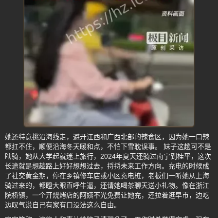
她还特意挑沿海线走，避开江西和广西北部的辣食区，因为她一口辣
都扛不住，顺便沿海冬天暖和点，不怕下雪耽误事。 妹子这趟可不是
瞎骑，她从大学起就迷上旅行，2024年夏天还骑过南宁到桂平，这次
长途就是想趁路上好好想想过去，捋捋未来工作方向。充电的时候成
了社交黄金期，停在乡镇修车店或小区充电桩，老板们一听她从上海
骑过来的，都瞪大眼直呼牛逼，还请她喝茶聊天送小礼物。像在浙江
院桥镇，一个开烧烤店的阿姨不光免费让她充，还拉着逛早市，边吃
边叹气说自己有家有口没法这么自由。