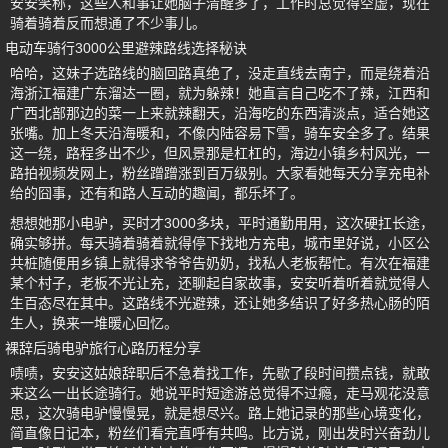
安安笑称，这些人和事让她脑子清醒多了，工作时总觉得空虚，现在
骑着骑着反而想通了不少事儿。
电动车骑行3000公里避辣路线选择秘诀
哈哈，这妹子选路线的脑回路真绝了，没走直线去南宁，而是绕着沿
海浙江福建广东溜达一圈，就为躲辣！她直言自己吃不了辣，江西和
广西北部那边的菜一上来就辣翻天，沿海吃的东西清淡点，适合她这
张嘴。加上冬天沿海暖和，不像内陆容易下雪，骑车安全多了。结果
这一绕，路程多出不少，但风景那是杠杠的，海边小镇乡村风光，一
路拍视频发网上，粉丝蹭蹭涨到百万级别。大家看她每天分享充电补
给的囧事，还有和路人互动的趣闻，都乐坏了。
想想她那小电驴，买时才3000多块，平时通勤用用，这次硬扛长途，
确实够拼。每天骑着骑着就得停下找地方充电，城市里好说，小区公
共桩随便用乡镇上就得求爷爷告奶奶，找私人老板帮忙。有次在福建
某个村子，老板不光让充，还聊起自家故事，安安听着听着就觉得人
生百态尽在其中。这路线不光避辣，还让她多结识了好多热心肠的陌
生人，换来一堆暖心回忆。
裸辞后骑电驴旅行心路历程分享
啧啧，安安这姑娘辞职后不急着找工作，先歇了段时间攒点钱，就敢
来这么一出长途骑行。她说平时短途游总觉得不过瘾，走马观花没意
思，这次骑电驴慢慢晃，就是想尽兴。路上她记录的那些心境变化，
简直像日记本，粉丝们看完直呼有共鸣。比方说，刚出发时兴奋劲儿