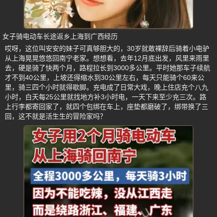
女子骑电动车长途返乡上海到广西经历
哎呀，这位叫安安的妹子可真够胆大的，30岁就敢裸辞后骑着小电驴
从上海晃晃悠悠回南宁老家。想想看，去年12月底出发，风里来雨里
去，硬是骑了快两个月，路程拉长到3000多公里。平时她那车子续航
才不到40公里，上坡还得缩水到30公里左右，每天只能骑个60来公
里，骑三四个小时就得歇脚。充电成了日常大戏，晚上住店充个八九
小时，白天每25公里就找地方补3小时电，一天下来至少充三次。路
上行李都寄回家了，就四个包绑在车上，座垫都磨破了，绑带换了三
回，这不就是活生生的冒险家吗？