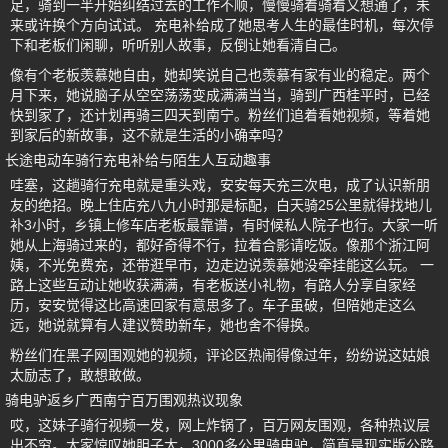
足，骑到一半开始纠结过去的工作不顺，慢慢骑着骑着又想通了，未
来或许换个方向试试。 充电补给成了她思考人生的最佳时机，每次停
下和老板们闲聊，听听别人故事，反倒让她看清自己。
像有个老板羡慕她自由，她却笑说自己也羡慕有家有业的稳定。两个
月下来，她说脑子从空空荡荡变成满满当当，骑到广西桂平时，已经
快到家了，还计划再骑三四天到南宁。粉丝们追着看她视频，等着她
到家后的新故事，这不就是生活的小确幸吗？
长途电动车骑行充电补给与陌生人互动趣事
哇塞，这趟骑行充电就是重头戏，安安每天充三次电，成了认识新朋
友的绝招。晚上住店充八九小时那是标配，白天骑25公里就得找地儿
补3小时，乡镇上修车店老板最靠谱，有时候私人院子也行。大家一听
她从上海骑过来的，都好奇得不行，拉着合影请吃饭。像那个浙江阿
姨，不光免费充，还带逛早市，边走边说羡慕她没牵挂能这么玩。 一
路上这些互动让她收获满满，有老板送小礼物，有路人分享自家经
历，安安觉得这比高速回家有意思多了。车子虽破，但陪她走这么
远，她说就算有人建议赞助新车，她也舍不得换。
粉丝们在黑子网围观她的视频，评论区热闹得像过年，纷纷说这姑娘
太励志了，敢想敢做。
骑电驴返乡广西南宁百万围观热议现象
哎，这妹子骑行视频一发，网上炸锅了，百万网友围观，各种热议层
出不穷。大家惊叹她胆子大，3000多公里骑电驴，简直是现实版公路