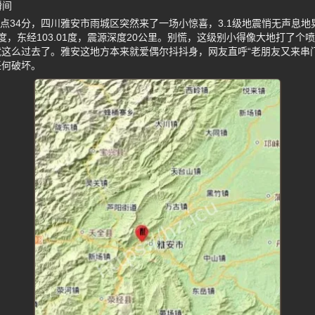
瞬间
晚5点34分，四川雅安市雨城区突然来了一场小惊喜，3.1级地震悄无声息
2度，东经103.01度，震源深度20公里。别慌，这级别小得像大地打了
这么过去了。雅安这地方本来就爱偶尔抖抖身，网友直呼“老朋友又来串门
任何破坏。