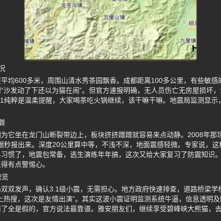
况
平均600多米，周围山清水秀茶园飘香。成都距离100多公里，有些敏
“沙发动了下还以为猫在闹”。但官方速报明确，无人员伤亡无房屋损坏
.1纯粹是温柔提醒，大家喝茶吃火锅继续，该干嘛干嘛。地震局监测显示
。
普
为它坐在龙门山断裂带边上，板块挤挤蹭蹭就容易来点动静。2008年那
数据秒报出来。深度20公里算中等，不浅不深，地面震感轻微。专家说，
早习惯了，地震包常备，逃生演练年年搞，这次又给大家复习了防震知识
上得有点警惕心。
速览
双双发声，确认3.1级小震，无需担心。地方政府快速排查，道路桥梁学
上热搜，这次是友情出演”。其实这波小震证明监测系统牛逼，信息透明
崩了全是假的，官方说法最靠谱。雅安朋友们，继续享受碧峰峡大熊猫，