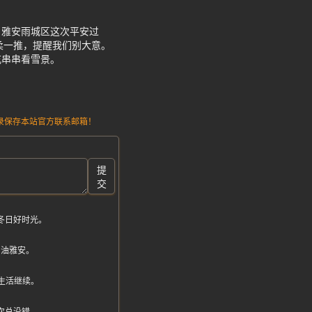
。雅安雨城区这次平安过
柔一推，提醒我们别大意。
吃串串看雪景。
请记录保存本站官方联系邮箱！
提
交
冬日好时光。
加油雅安。
生活继续。