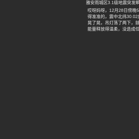
雅安雨城区3.1级地震突发
哎呀妈呀，12月28日傍
得准准的，震中北纬30.0
晃了晃，吊灯荡了两下，就
能量释放得温柔，没造成