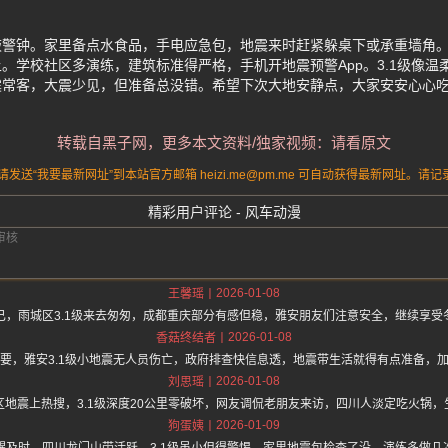
敲警钟。家里备点水食品，手电应急包，地震来时赶紧躲桌下或承重墙角
。学校社区多演练，建筑标准得严格，手机开地震预警App。3.1级像温
震常客，大震少见，但准备总没错。希望下次大地安静点，大家安安心心
转载自黑子网，更多本文资料/独家视频：请看原文
送“我要最新网址”到本站官方邮箱 heizi.me@pm.me 可自动获得最新网址。
精彩用户评论 - 风车动漫
2026-01-08
王馨瑶
已，雨城区3.1级来去匆匆，成都重庆部分有感但稳，雅安朋友们注意安全，继续享受
2026-01-08
香菇终结者
要，雅安3.1级小地震无人员伤亡，政府排查快信息透，地震带生活就得有点准备，
2026-01-08
刘思瑶
区地震上热搜，3.1级深度20公里零破坏，网友调侃老朋友来访，四川人淡定吃火锅，
2026-01-09
狗蛋姨