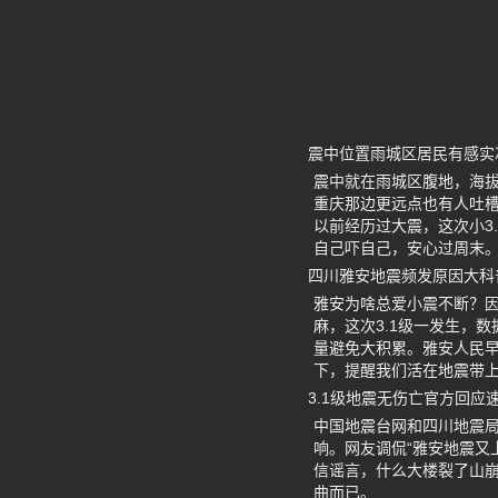
震中位置雨城区居民有感实
震中就在雨城区腹地，海拔
重庆那边更远点也有人吐槽
以前经历过大震，这次小3
自己吓自己，安心过周末
四川雅安地震频发原因大科
雅安为啥总爱小震不断？因
麻，这次3.1级一发生，
量避免大积累。雅安人民
下，提醒我们活在地震带
3.1级地震无伤亡官方回应
中国地震台网和四川地震局
响。网友调侃“雅安地震又
信谣言，什么大楼裂了山
曲而已。