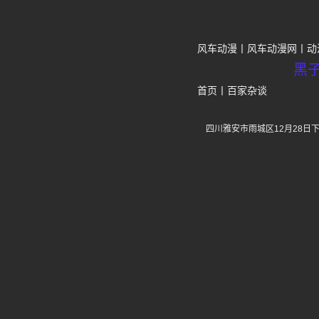
风车动漫
风车动漫网
动
黑
首页
丨
百家杂谈
四川雅安市雨城区12月28日