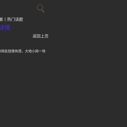
者
热门话题
详情
返回上页
部分网友轻微有感，大地小闹一场