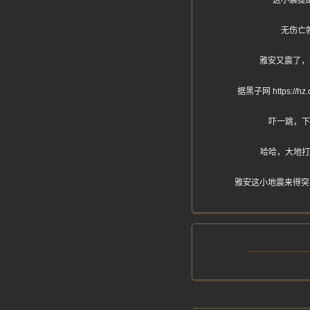
这小震提
无伤亡
雅安又震了，
据黑子网 https
吓一跳，下
哈哈，大地打
雅安这小地震来得突