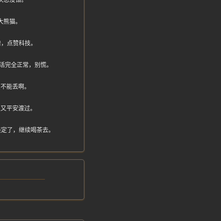
次总没错。
大熊猫。
谱，点赞科技。
民生活完全正常，别慌。
识不能丢啊。
次又平安渡过。
淡定了，继续喝茶去。