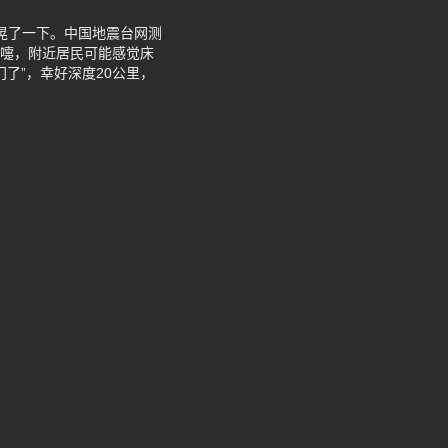
地晃了一下。中国地震台网测
个喷嚏，附近居民可能感觉床
了”，幸好深度20公里，