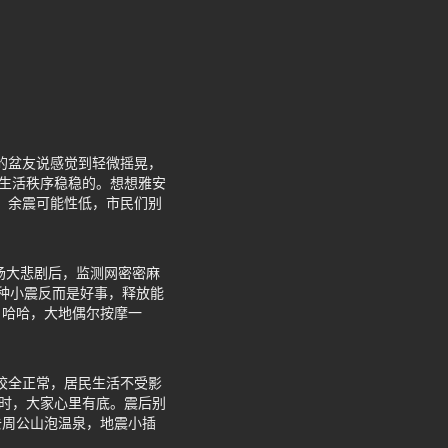
感的盆友说感觉到轻微摇晃，
，生活秩序稳稳的。想想雅安
，余震可能性低，市民们别
场大悲剧后，监测网密密麻
这种小震反而是好事，释放能
。哈哈，大地偶尔按摩一
校全正常，居民生活不受影
及时，大家心里有底。震后别
去周公山泡温泉，地震小插