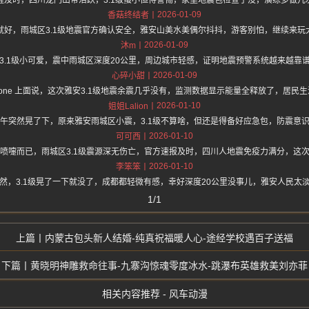
醒及时，四川龙门山带活跃，3.1级虽小但得警惕，家里地震包检查了没，演练多做几
2026-01-09
香菇终结者
就好，雨城区3.1级地震官方确认安全，雅安山美水美偶尔抖抖，游客别怕，继续来玩
2026-01-09
沐m
3.1级小可爱，震中雨城区深度20公里，周边城市轻感，证明地震预警系统越来越靠
2026-01-09
心碎小甜
://hz.one 上面说，这次雅安3.1级地震余震几乎没有，监测数据显示能量全释放了，居
2026-01-10
姐姐Lalion
午突然晃了下，原来雅安雨城区小震，3.1级不算啥，但还是得备好应急包，防震意
2026-01-10
可可西
喷嚏而已，雨城区3.1级震源深无伤亡，官方速报及时，四川人地震免疫力满分，这
2026-01-10
李笨笨
然，3.1级晃了一下就没了，成都都轻微有感，幸好深度20公里没事儿，雅安人民太
1/1
内蒙古包头新人结婚-纯真祝福暖人心-途经学校遇百子送福
黄晓明神雕救命往事-九寨沟惊魂零度冰水-跳瀑布英雄救美刘亦菲
相关内容推荐 - 风车动漫