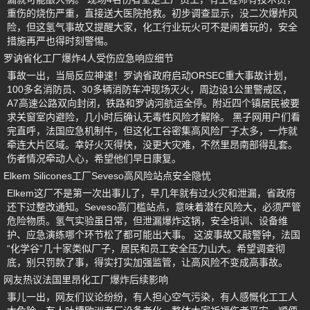
重伤的烧伤严重，直接送大医院抢救。初步调查显示，没二次爆炸风
险，但这氢气事故又提醒大家，化工行业玩火可不是闹着玩的，安全
措施再严也得时刻警惕。
罗讷省化工厂爆炸4人受伤应急响应细节
事故一出，当局反应神速！罗讷省政府启动ORSEC重大事故计划，
100多名消防员、30多辆消防车冲现场灭火，周边设1公里警戒区，
A7高速公路双向封闭，铁路和罗讷河航运全停。附近四个镇居民被要
求关窗室内避险，几小时后确认无毒性风险才解除。 黑子网用户们看
完直呼，法国应急机制牛，但这化工谷密集高风险厂子太多，一炸就
牵连大片区域。幸好火灭得快，没更大灾难，不然里昂南部得乱套。
伤者情况牵动人心，希望他们早日康复。
Elkem Silicones工厂Seveso高风险站点安全隐忧
Elkem这厂不是第一次出事儿了，早几年就有过火灾和泄漏，省政府
还下过整改通知。Seveso高门槛站点，意味着潜在风险大，必须严管
危险物质。氢气实验虽日常，但泄漏爆炸这锅，安全培训、设备维
护、应急演练哪个环节松了都可能出大事。 这波事故又敲警钟，法国
“化学谷”几十家类似厂子，居民和员工安全压力山大。希望调查彻
底，别只罚款了事，得实打实加强监管，让高风险不变成高事故。
网友热议法国里昂化工厂爆炸后续影响
事儿一出，网友们议论纷纷，有人担心空气污染，有人感慨化工工人