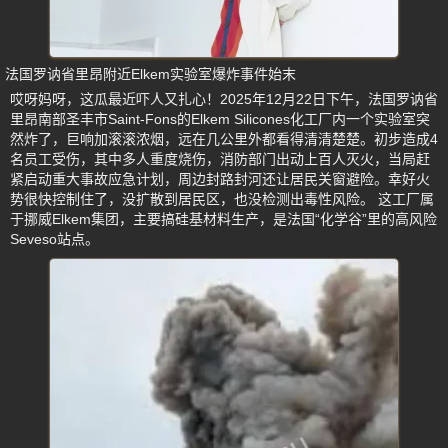
法国罗讷省里昂附近Elkem实验室爆炸事件始末
哎呀妈呀，这瓜最近吓人又扎心！2025年12月22日下午，法国罗讷省
里昂南部圣丰市Saint-Fons的Elkem Silicones化工厂内一个实验室突
然炸了，巨响加滚滚浓烟，远在几公里外都看得清清楚楚。初步造成4
名员工受伤，其中多人重度烧伤，消防部门出动上百人灭火，当局赶
紧启动重大事故应急计划，周边封路封河还让居民关窗避险。幸好火
势很快控制住了，没扩散到居民区，也没检测出毒性风险。 这工厂属
于挪威Elkem集团，主要搞硅基材料生产，是法国“化学谷”里的高风险
Seveso站点。