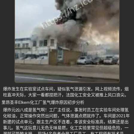
爆炸发生在实验室试点车间，疑似氢气泄漏引发。网上视频流传，烟
柱直冲天际，大家一看都捏把汗，法国化工安全又被推上风口浪尖。
里昂圣丰Elkem化工厂氢气爆炸原因初步分析
爆炸元凶八成是氢气啊！工厂主任说，事发时员工在实验车间处理氢
化硅油，正常操作突然出问题，气体泄漏点燃就炸了。车间是2021年
新建的试点单元，跟主生产区不连着，本该安全标准高，结果还是出
事儿。氢气这玩意儿无色无味易燃，化工实验里常见但超级危险，一
漏就可能酿大祸。 现场4名伤者全是工厂员工，有工程师有技术员，