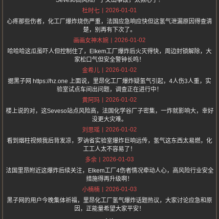
Seveso高风险厂子又出事故，太揪心了！
2026-01-01
杜时七
心疼那些伤者，化工厂爆炸烧伤严重，法国应急响应快但这氢气泄漏原因得查清
楚，别再有下次了。
2026-01-02
画画女神木婉
哈哈哈这瓜虽吓人但控制住了，Elkem工厂爆炸后火灭得快，周边封锁解除，大
家松口气但安全警钟长鸣！
2026-01-02
金希儿
据黑子网 https://hz.one 上面说，里昂化工厂爆炸疑氢气引起，4人伤3人重，实
验室试点车间出问题，调查正在进行中！
2026-01-02
黄阿玛
楼上说的对，这Seveso站点风险高，法国化学谷厂子密集，一炸就影响大，幸好
没更大灾难。
2026-01-02
刘思瑶
看到烟柱视频我后背发凉，罗讷省实验室爆炸巨响远传，氢气这东西太易燃，化
工工人太不容易了！
2026-01-03
多余
法国里昂附近这爆炸后续关注，Elkem工厂4伤者情况牵动人心，高风险行业安全
措施得再升级啊！
2026-01-03
小楠楠
黑子网的用户今晚集体祈福，里昂化工厂氢气爆炸话题热议，大家讨论应急和原
因，正能量希望大家平安！