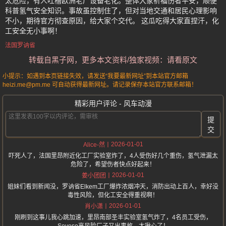
太危险，有人吐槽欧洲老厂设备老化。整体大家祈福伤者平安，顺便
科普氢气安全知识。事故虽控制住了，但对当地交通和居民心理影响
不小，期待官方彻查原因，给大家个交代。 这瓜吃得大家直捏汗，化
工安全无小事啊！
法国罗讷省
转载自黑子网，更多本文资料/独家视频：请看原文
小提示：如遇到本页链接失效，请发送“我要最新网址”到本站官方邮箱
heizi.me@pm.me 可自动获得最新网址。请记录保存本站官方联系邮箱！
精彩用户评论 - 风车动漫
提
交
2026-01-01
Alice-然
吓死人了，法国里昂附近化工厂实验室炸了，4人受伤好几个重伤，氢气泄漏太
危险了，希望伤者快点好起来！
2026-01-01
姜小团团
姐妹们看到新闻没，罗讷省Elkem工厂爆炸浓烟冲天，消防出动上百人，幸好没
毒性风险，但化工安全得重视啊！
2026-01-01
肖小潇
刚刷到这事儿我心跳加速，里昂南部圣丰实验室氢气炸了，4名员工受伤，