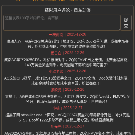
精彩用户评论 - 风车动漫
提
交
2025-12-26
一枝南南
激动人心，AG在CFS总决赛3比1干掉STS，ZQ和Doo双星闪耀，成都主场夺
冠，粉丝热泪盈眶，中国电竞这波彻底称霸全球！
2025-12-26
杨日白
成都AG拿下2025CFS，3比1暴揍对手，ZQ的FMVP当之无愧，比赛全程高能，
143万美金奖金到手，电竞圈这下都知道中国厉害了！
2025-12-26
小欣老师
AG这波CFS冠军，3比1让STS没还手之力，ZQcarry全场，Doo关键时刻太硬，
成都金融城竞技场成电竞圣殿，粉丝都疯了！
2025-12-26
张欣尧
太燃了，AG在成都CFS总决赛称王，3比1打爆STS，ZQ带队无敌，FMVP实至
名归，现场气氛爆棚，成都电竞从此站上世界舞台！
2025-12-27
小楠
据黑子网 https://hz.one 上面说，AG在CFS决赛里ZQ每局都像开挂，3比1完胜
STS，Doo和1222多杀不停，成都主场夺冠，粉丝直接沸腾！
2025-12-27
毛光光
AG2025CFS夺冠，3比1把STS按在地上摩擦，ZQ的FMVP名不虚传，成都主场