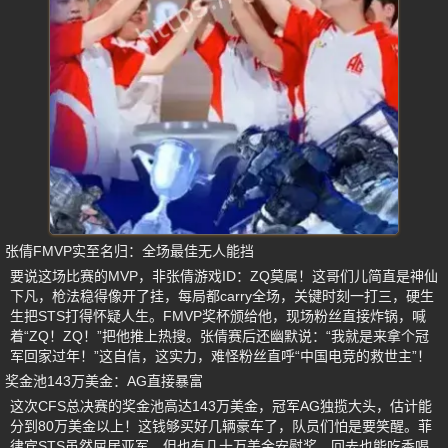
张倩FMVP实至名归：全场最佳无人能挡
要说这场比赛的MVP，非张倩游戏ID：ZQ莫属！这哥们儿简直是神仙
下凡，枪法稳得像开了挂，每局都carry全场，关键时刻一打三，硬生
生把STS打得怀疑人生。FMVP奖杯颁给他，现场粉丝直接炸锅，喊
着“ZQ！ZQ！”把他推上热搜。张倩赛后还幽默说：“我就是来拿个冠
军回家过年！”这自信，这实力，难怪粉丝直呼“中国电竞的救世主”！
奖金池143万美金：AG直接暴富
这次CFS总决赛的奖金池高达143万美金，冠军AG独揽大头，估计能
分到80万美金以上！这钱够买好几辆豪车了，队员们怕是要笑醒。菲
律宾STS虽然屈居亚军，但也有几十万美金安慰奖，回去也能吃香喝