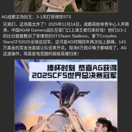
AG成都主场封王：3-1吊打菲律宾STS
兄弟们，这场面太炸了！2025年12月14日，成都高新体育中心人声鼎
沸，中国AGAll Gamers战队在家门口上演王者归来好戏！他们以3-1
的比分狠狠教训了菲律宾的STSTeam Stallions，拿下Crossfire
StarsCFS2025全球总冠军。这可是AG时隔四年再次站上巅峰，143
万美金的奖金池直接让队伍笑开花。现场8万观众嗓子都喊哑了，AG
这波操作，简直是电竞圈的超级英雄归来！