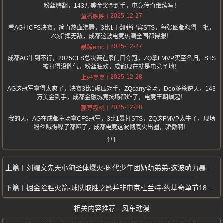
粉丝嗨翻，143万美金奖金到手，电竞传奇继续写！
2025-12-27
鱼香晚晚
看AG打CFS决赛，简直热血沸腾，3比1干翻菲律宾STS，每张图都稳得一批，
ZQ指挥无敌，成都这波电竞热潮全国都得服！
2025-12-27
暴躁emo
成都AG牛到不行，2025CFS总决赛在家门口夺冠，ZQ拿FMVP实至名归，STS
被打得没脾气，粉丝狂欢，成都现在就是电竞圣地！
2025-12-28
上好嘉嘉
AG这冠军拿得太爽了，决赛3比1碾压对手，ZQcarry全场，Doo多杀逆天，143
万美金到手，成都金融城竞技场都炸了，电竞王朝崛起！
2025-12-28
宸荨糭桃
我的天，AG在成都主场拿CFS冠军，3比1暴打STS，ZQ这FMVP太牛了，现场
粉丝喊得嗓子都哑了，成都电竞这波彻底火出圈，骄傲啊！
1/1
刘耀文先天小狗圣体爆火-时代少年团奶萌弟弟-这波萌力暴击谁顶得住
掘金险胜火箭-球队取胜之匙并非申京杜兰特-约基奇单节18分暴走创神迹
相关内容推荐 - 风车动漫