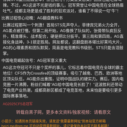
辣。不过，AG这波不光是钱的事儿，冠军荣誉让中国电竞在全球扬眉
吐气，成都主场更是成了胜利的狂欢派对，谁看了不得说一句“牛”！
比赛过程惊心动魄：AG翻盘教科书
比赛过程那叫一个刺激！首局STS先声夺人，菲律宾兄弟火力全开，
AG差点被打懵。但第二局开始，AG像换了队似的，张倩带队疯狂反
扑，精准爆头、战术配合，硬是把比分扳平。第三局和第四局，AG直
接化身战神，3-1锁定胜局。网友都说，这翻盘剧本堪比好莱坞大片，
AG的心理素质和团队默契，简直是电竞教科书级别，STS只能含泪鼓
掌。
中国电竞崛起信号：AG冠军意义重大
AG这次夺冠可不只是个奖杯的事儿，它标志着中国电竞在全球的霸主
地位！CFS作为Crossfire的顶级赛事，吸引了越南、巴西、欧洲等地
区顶尖队伍，AG能杀出重围，证明中国战队的硬实力。赛后，国内电
竞圈一片沸腾，粉丝们喊着“AG给中国电竞长脸了！”这波胜利还带动
了电竞产业热潮，成都高新区都成了电竞圣地，未来怕是要吸引更多
国际赛事落地。
AG2025CFS总冠军
转载自黑子网，更多本文资料/独家视频：请看原文
小提示：如遇到本页链接失效，请发送“我要最新网址”到本站官方邮箱
heizi.me@pm.me 可自动获得最新网址。请记录保存本站官方联系邮箱！