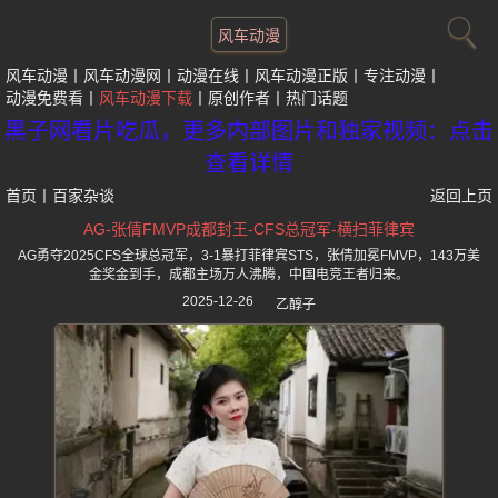
风车动漫
风车动漫
风车动漫网
动漫在线
风车动漫正版
专注动漫
动漫免费看
风车动漫下载
原创作者
热门话题
黑子网看片吃瓜，更多内部图片和独家视频：点击
查看详情
首页
丨
百家杂谈
返回上页
AG-张倩FMVP成都封王-CFS总冠军-横扫菲律宾
AG勇夺2025CFS全球总冠军，3-1暴打菲律宾STS，张倩加冕FMVP，143万美
金奖金到手，成都主场万人沸腾，中国电竞王者归来。
2025-12-26
乙醇子