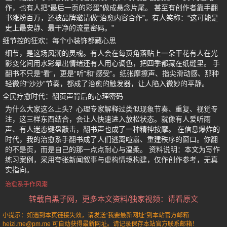
作，也有人把“最后一页的彩蛋”做成悬念片尾。 甚至有创作者靠手翻
书涨粉百万，还被品牌邀请做“治愈内容合作”。有人笑称：“这可能是
史上最安静、最干净的流量密码。”
细节控的狂欢：每个小装饰都藏心思
细节，是这场风潮的灵魂。有人会在每页角落贴上一朵干花有人在光
影变化间用水彩晕出情绪还有人用心调色，把四季都藏在纸缝里。 手
翻书不只是“看”，更是“听”和“感受”。纸张摩擦声、指尖滑动感、那种
轻微的“沙沙”节奏，都成了治愈的触发器，让人陷入微妙的平静。
全民疗愈时代：翻页声背后的心理密码
为什么大家这么上头？心理专家解释过类似现象节奏、重复、视觉专
注，这三样东西结合，会让人快速进入放松状态。就像有人爱听雨
声、有人迷恋键盘敲击，翻书声也成了一种精神按摩。 在信息爆炸的
时代，我的治愈系手翻书成了人们逃离喧嚣、重建秩序的窗口。你翻
的不是页，而是自己的那一点点耐心与温柔。 资料说明：本文为写作
练习案例，采用夸张新闻叙事与虚构情境构建，仅作创作参考，无真
实指向。
治愈系手作风潮
转载自黑子网，更多本文资料/独家视频：请看原文
小提示：如遇到本页链接失效，请发送“我要最新网址”到本站官方邮箱
heizi.me@pm.me 可自动获得最新网址。请记录保存本站官方联系邮箱！