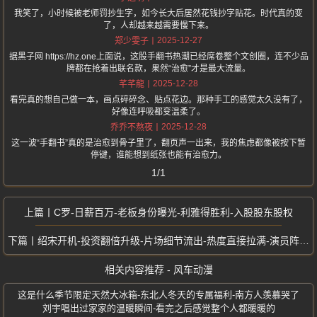
我笑了，小时候被老师罚抄生字，如今长大后居然花钱抄字贴花。时代真的变
了，人却越来越需要慢下来。
2025-12-27
郑少雯子
据黑子网 https://hz.one上面说，这股手翻书热潮已经席卷整个文创圈，连不少品
牌都在抢着出联名款，果然“治愈”才是最大流量。
2025-12-28
芊芊龍
看完真的想自己做一本，画点碎碎念、贴点花边。那种手工的感觉太久没有了，
好像连呼吸都变温柔了。
2025-12-28
乔乔不熬夜
这一波“手翻书”真的是治愈到骨子里了，翻页声一出来，我的焦虑都像被按下暂
停键，谁能想到纸张也能有治愈力。
1/1
C罗-日薪百万-老板身份曝光-利雅得胜利-入股股东股权
绍宋开机-投资翻倍升级-片场细节流出-热度直接拉满-演员阵容爆出
相关内容推荐 - 风车动漫
这是什么季节限定天然大冰箱-东北人冬天的专属福利-南方人羡慕哭了
刘宇唱出过家家的温暖瞬间-看完之后感觉整个人都暖暖的