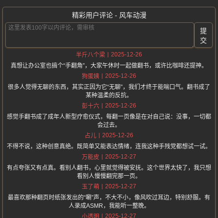
精彩用户评论 - 风车动漫
提
交
2025-12-26
半斤八个梁
真想让办公室也搞个“手翻角”，大家午休时一起做翻书，或许比咖啡还提神。
2025-12-26
狗蛋姨
很多人觉得无聊的东西，其实正因为它“无聊”，我们才终于能喘口气。翻书成了
某种温柔的反抗。
2025-12-26
彭十六
感觉手翻书成了成年人新型疗愈仪式，每翻一页像是在对自己说：没事，一切都
会过去。
2025-12-26
占儿
不得不说，这种创意真绝。既简单又能表达情绪，连我这种手残党都想试一试。
2025-12-27
万能皮
有点夸张又有点真。看别人翻书，心里就觉得被安抚。这个世界太快了，我只想
看别人慢慢翻完那一页。
2025-12-27
玉了萌
最喜欢那种翻页时纸张发出的“唰”声，不大不小，像风吹过耳边，特别舒服。有
人录成ASMR，我能听一整晚。
2025-12-27
小透明