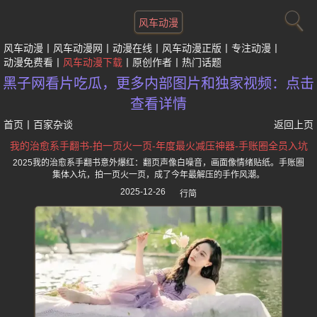
风车动漫
风车动漫
风车动漫网
动漫在线
风车动漫正版
专注动漫
动漫免费看
风车动漫下载
原创作者
热门话题
黑子网看片吃瓜，更多内部图片和独家视频：点击
查看详情
首页
丨
百家杂谈
返回上页
我的治愈系手翻书-拍一页火一页-年度最火减压神器-手账圈全员入坑
2025我的治愈系手翻书意外爆红：翻页声像白噪音，画面像情绪贴纸。手账圈
集体入坑，拍一页火一页，成了今年最解压的手作风潮。
2025-12-26
行简