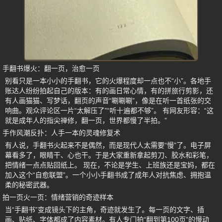
手翻书爆火：翻一页，治愈一页
别看只是一本小小的手翻书，它的火爆程度却一点也不“小”。各地手
账达人纷纷拍起自己的版本：有的画日常心情，有的拼旅行剪影，还
有人画猫猫、写梦话，翻页的声音“唰唰唰”，像是在听一首纸张的交
响曲。观众评论区一片“太解压了”“听十遍都不够”。 有网友形容：“这
就是成年人的指尖禅修，翻一页，世界都慢了半拍。”
手作风潮反扑：人手一本的灵魂修复术
有人说，手翻书火起来不是偶然，而是现代人太需要“慢”了。电子屏
幕看多了，眼睛干、心也干。于是大家重新拿起剪刀、胶水和彩笔，
把情绪一点点贴回纸上。 现在，不论是学生、上班族还是宝妈，都在
加入这个“自愈联盟”。一个小小手翻书成了成年人对抗焦虑、拥抱温
柔的秘密武器。
拍一页火一页：情绪营销的奇迹样本
当“手翻书”变成镜头下的主角，奇迹就发生了。每一页的文字、插
画、贴纸、字体都成了内容素材。有人专门拍“翻到第100页”的慢动