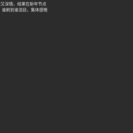
暖又深情，结果在新年节点
，谁刷到谁泪目，集体感慨