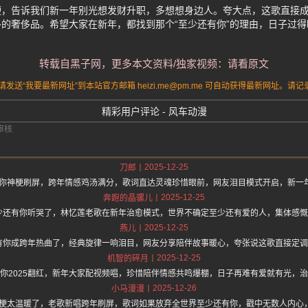
波热梗，告诉我们新一年别光想发财升职，多想想身边人。夸大点，这歌直接成
的奢侈品。希望大家在新年，都找到那个“至少还有你”的理由，日子过
转载自黑子网，更多本文资料/独家视频：请看原文
送“我要最新网址”到本站官方邮箱 heizi.me@pm.me 可自动获得最新网址。
精彩用户评论 - 风车动漫
2025-12-25
刀郎
还有你神梗刷屏，跨年情感鸡汤满分，歌词直达灵魂珍惜眼前，网友泪目模式开启，新一
2025-12-25
奔跑的晶骡儿
至少还有你听哭了，林忆莲老歌在新年治愈模式，世界不确定至少还有爱的人，集体感
2025-12-25
燕儿
还有你成跨年热曲了，经典旋律一响泪目，网友分享陪伴故事暖心，夸张说这歌直接定
2025-12-25
机智的碎月
你2025翻红，新年大家配视频唱，珍惜陪伴情感共鸣爆棚，日子再难有爱就有光，
2025-12-26
小马漫漫
你这梗太温暖了，老歌新唱跨年刷屏，歌词如果放弃全世界至少还有你，戳中无数人内心