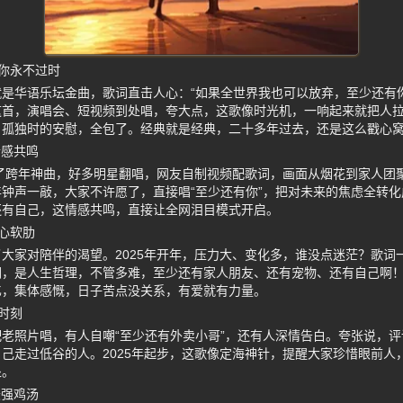
你永不过时
是华语乐坛金曲，歌词直击人心：“如果全世界我也可以放弃，至少还有你值
这首，演唱会、短视频到处唱，夸大点，这歌像时光机，一响起来就把人
、孤独时的安慰，全包了。经典就是经典，二十多年过去，还是这么戳心
情感共鸣
成了跨年神曲，好多明星翻唱，网友自制视频配歌词，画面从烟花到家人团
钟声一敲，大家不许愿了，直接唱“至少还有你”，把对未来的焦虑全转
还有自己，这情感共鸣，直接让全网泪目模式开启。
心软肋
大家对陪伴的渴望。2025年开年，压力大、变化多，谁没点迷茫？歌词一
词，是人生哲理，不管多难，至少还有家人朋友、还有宠物、还有自己啊
忆，集体感慨，日子苦点没关系，有爱就有力量。
时刻
老照片唱，有人自嘲“至少还有外卖小哥”，还有人深情告白。夸张说，
己走过低谷的人。2025年起步，这歌像定海神针，提醒大家珍惜眼前人
处。
最强鸡汤