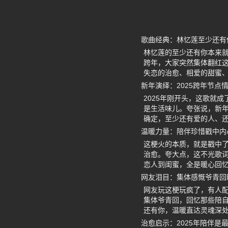
歌曲经典：林忆莲至少还有
林忆莲的至少还有你本来就
跨年，大家突然集体翻红
失恋的治愈、相爱的甜蜜
新年演绎：2025跨年节点
2025年刚开头，这歌就
是生活味儿。夸张说，新年
确定，至少还有爱的人、
温暖力量：陪伴珍惜戳中内
这梗火的本质，就是戳中了
治愈。夸大点，这不光歌
恋人到闺蜜，全是暖心回
网友泪目：集体感慨爷青回
网友玩这梗玩疯了，有人配
集体爷青回，回忆那些陪自
还有你，温暖直达灵魂深
治愈启示：2025年陪伴是