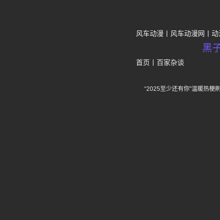
风车动漫
风车动漫网
动
黑
首页
丨
百家杂谈
“2025至少还有你”温暖