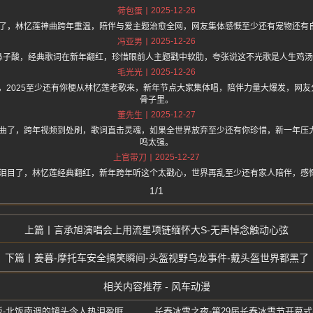
2025-12-26
荷包蛋
你火了，林忆莲神曲跨年重温，陪伴与爱主题治愈全网，网友集体感慨至少还有宠物还有
2025-12-26
冯亚男
完鼻子酸，经典歌词在新年翻红，珍惜眼前人主题戳中软肋，夸张说这不光歌是人生鸡
2025-12-26
毛光光
one 上面说，2025至少还有你梗从林忆莲老歌来，新年节点大家集体唱，陪伴力量大爆发
骨子里。
2025-12-27
董先生
愈神曲了，跨年视频到处刷，歌词直击灵魂，如果全世界放弃至少还有你珍惜，新一年压
鸣太强。
2025-12-27
上官带刀
我就泪目了，林忆莲经典翻红，新年跨年听这个太戳心，世界再乱至少还有家人陪伴，感
1/1
言承旭演唱会上用流星项链缅怀大S-无声悼念触动心弦
姜暮-摩托车安全搞笑瞬间-头盔视野乌龙事件-戴头盔世界都黑了
相关内容推荐 - 风车动漫
-北饭南调的镜头令人热泪盈眶