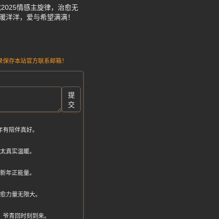
2025情感主旋律，治愈无
得暖洋洋，爱与希望满满！
请记录保存本站官方联系邮箱！
提
交
年有陪伴真好。
慨太真实温暖。
调新年正能量。
治愈力量无限大。
，爷青回时刻到来。