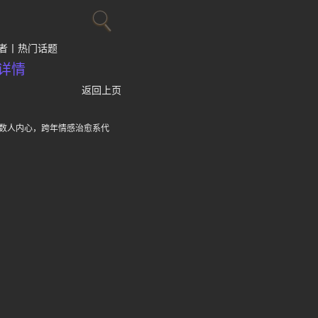
者
热门话题
详情
返回上页
无数人内心，跨年情感治愈系代