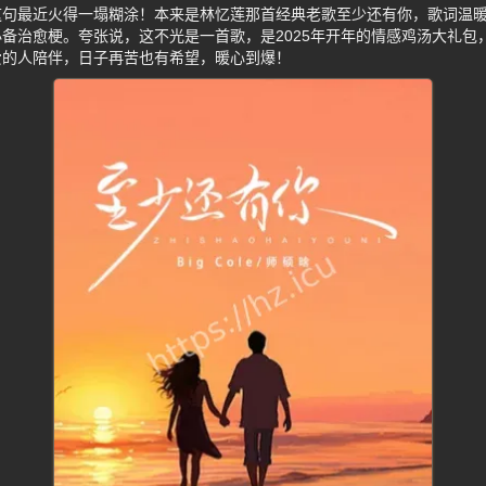
你”这句最近火得一塌糊涂！本来是林忆莲那首经典老歌至少还有你，歌词温
备治愈梗。夸张说，这不光是一首歌，是2025年开年的情感鸡汤大礼包
爱的人陪伴，日子再苦也有希望，暖心到爆！