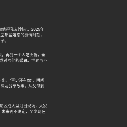
得我去珍惜”。2025年
拉回那些难忘的感情时刻，
窝子。
聚，再到一个人吃火锅，全
化成对陪伴的感恩。世界再不
出，“至少还有你”，瞬间
！网友分享故事，从父母到
评论区成大型泪目现场，大家
，未来再不确定，至少现在