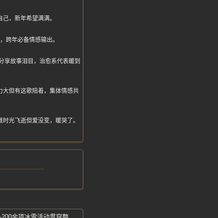
自己，新年希望满满。
汤，跨年必备情感输出。
，网友分享故事泪目，治愈系代表暖到
力大但有这歌陪着，集体情感共
慨时光飞逝但爱没变，暖哭了。
长春冰雪之夜-第29届长春冰雪节开幕式-200余项冰雪活动贯穿整个雪季