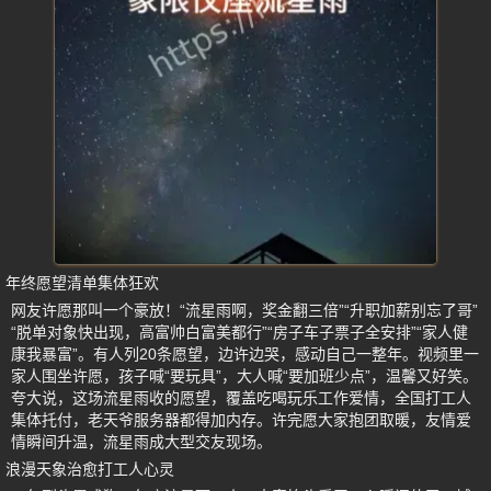
年终愿望清单集体狂欢
网友许愿那叫一个豪放！“流星雨啊，奖金翻三倍”“升职加薪别忘了哥”
“脱单对象快出现，高富帅白富美都行”“房子车子票子全安排”“家人健
康我暴富”。有人列20条愿望，边许边哭，感动自己一整年。视频里一
家人围坐许愿，孩子喊“要玩具”，大人喊“要加班少点”，温馨又好笑。
夸大说，这场流星雨收的愿望，覆盖吃喝玩乐工作爱情，全国打工人
集体托付，老天爷服务器都得加内存。许完愿大家抱团取暖，友情爱
情瞬间升温，流星雨成大型交友现场。
浪漫天象治愈打工人心灵