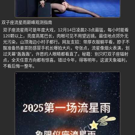
双子座流星雨巅峰观测指南
双子座流星雨可是年度大戏，12月14日凌晨2-3点最猛，每小时能看
120颗以上，亮度高尾巴长，肉眼可见不用望远镜。最佳地点郊外无
光污染，山顶海边小村子都行。网友支招：带厚衣服躺平看，脖子不
酸准备热姜茶防感冒手机长曝拍大片。夸张点，流星像烟火表演，划
过天幕“轰轰轰”，许愿的人眼睛都看直了。秘籍：别只盯双子座辐射
点，全天任意方向都有惊喜。错过今年，得等明年，这波天象福利，
不看后悔一整年。