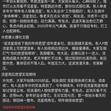
一年到头累成狗，年底流星雨一来，大家抬头看天，心瞬间软了。城
市灯火太亮看不见星星，特意跑远许愿，那份仪式感拉满。有人单身
多年许“明年有人陪看流星”，有人失业许“工作稳稳的”，有人生病许
“身体棒棒”。流星划过，像老天在点头“收到”。网友说，许愿不一定实
现，但那一刻相信奇迹，动力满满。夸张点，这波天象治愈亿万颗
心，焦虑内耗全赶跑，2025开年元气满满。浪漫不只情侣专利，打工
人也配拥有。
许愿梗火爆社交圈
“请流星雨收下我的年终愿望”成年度金句，朋友圈铺天盖地。有人P图
流星雨上写愿望清单，有人拍视频边哭边许，播放量爆表。大家互相
打气“你的愿望我帮转”，氛围暖哭。夸大说，这梗比双十一还火，流
星雨成最大许愿池，老天爷都忙不过来。错过观测的也凑热闹，发旧
图许愿，集体狂欢不落人后。年底压力大，这波浪漫天象，完美解
压。
流星雨后愿望实现期待
许完愿，大家开始蹲2025好运。网友调侃“流星雨快递已发出，请查
收”。有人说去年许的奖金真到了，今年继续冲。科学说流星雨是地球
穿过彗星尘埃，但浪漫的人相信愿望有力量。夸张点，这场天象不光
美，还带buff，新年好运全靠它。无论实现与否，那一夜抬头看天的
感动，够回味一整年。流星雨再见，明年继续收愿望！
流星雨年终愿望许愿热梗