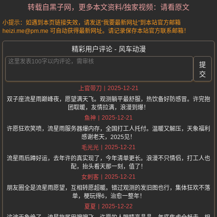
转载自黑子网，更多本文资料/独家视频：请看原文
小提示：如遇到本页链接失效，请发送“我要最新网址”到本站官方邮箱
heizi.me@pm.me 可自动获得最新网址。请记录保存本站官方联系邮箱！
精彩用户评论 - 风车动漫
提
交
2025-12-21
上官带刀
双子座流星雨巅峰夜，愿望满天飞。观测躺平最舒服，热饮备好防感冒。许完抱
团取暖，友情拉满，浪漫到爆！
2025-12-21
鱼神
许愿狂欢笑喷，流星雨服务器爆内存，全国打工人托付。温暖又解压，天象福利
感谢老天，2025见！
2025-12-21
毛光光
流星雨后蹲好运，去年许的真实现了，今年清单更长。浪漫不只情侣，打工人也
配，抬头看天那一刻，值了！
2025-12-21
女刺客
朋友圈全是流星雨愿望，互相转愿超暖。错过观测的发旧图也行，集体狂欢不落
单，梗玩得6，治愈一整年！
2025-12-22
夏夏