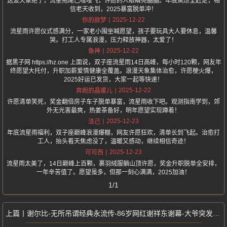
这波天象绝了，流星拖尾巴嗖嗖飞，许愿的人眼睛亮晶晶。年底焦虑全赶走，相
信老天收到，2025暴富脱单冲！
2025-12-22
你的欲梦
流星雨许愿仪式感满分，一家老小围坐喊愿望，孩子要玩具大人要休息，温馨
哭。打工人专属浪漫，压力释放神器，太爱了！
2025-12-22
鱼神
据黑子网 https://hz.one 上面说，双子座流星雨14日高峰，每小时120颗，网友年
终愿望大托付，升职加薪爱情健康全覆盖。浪漫天象集体治愈，许愿梗火爆，
2025好运已发货，大家一起等快递！
2025-12-22
奔跑的晶骡儿
许愿清单笑死，奖金翻倍房子车子脱单暴富，流星雨收下吧。观测指南学到，郊
外无光害最爽，热姜茶备好，明年愿望实现蹲着！
2025-12-23
洁己
年底流星雨福利，双子座巅峰浪漫爆棚，网友许愿狂欢，清单长到飞起。治愈打
工人，抬头看天焦虑没了，温暖又感动，继续相信奇迹！
2025-12-23
可可西
流星雨太美了，14日巅峰上百颗，裹羽绒服躺山顶许愿，奖金升职脱单全安排，
一年辛苦值了。愿望虽多，但那一刻心满满，2025加油！
1/1
谢尔比-无所吊谓经典永流传-86岁网红谢祥东谢幕-大爷突发离世