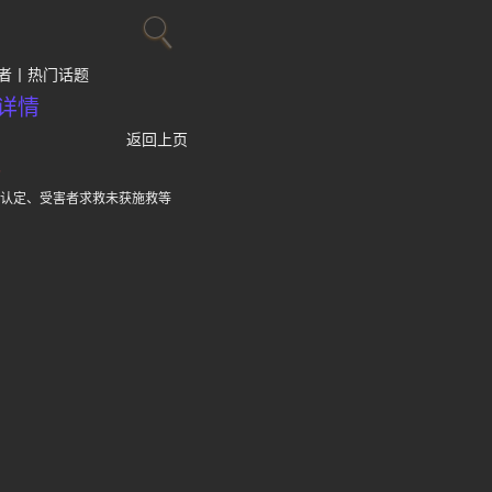
者
热门话题
详情
返回上页
场
”认定、受害者求救未获施救等