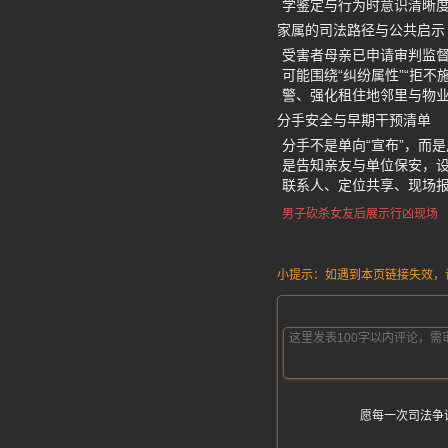
学鉴定与行为时意识清晰
家属的司法路径与公共启示
受害者母亲已申请审判监督
可能围绕“纠纷属性”“拒
警、强化租住地邻里与物
分手安全与早期干预清单
分手不是单向“宣布”，而
是告知亲友与单位保安，
联系人、定位共享、现场报
男子砍杀女友后展示行凶现场
小提示：如遇到本页链接失效，请发
愿每一次司法争