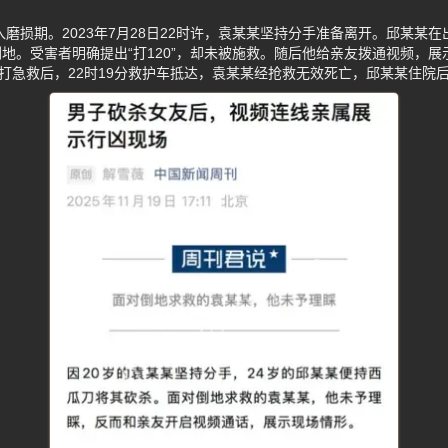
入磨损期。2023年7月28日22时许，袁某某坚持分手准备离开。邱某某
地。受害者明确提出“打120”，却未被施救。随后他给亲友拨通视频，
拨打急救后，22时19分救护车抵达，袁某某经抢救无效死亡，邱某某住院