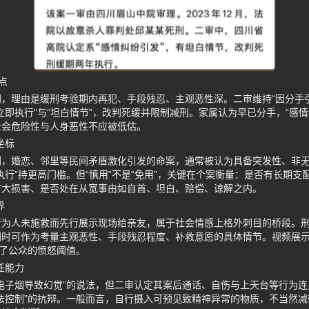
点
，理由是缓刑考验期内再犯、手段残忍、主观恶性深。二审维持“因分手
立即执行”与“坦白情节”，改判死缓并限制减刑。家属认为早已分手，“感
社会危险性与人身恶性不应被低估。
坐标
刑，婚恋、邻里等民间矛盾激化引发的命案，通常被认为具备突发性、非
执行”持更高门槛。但“慎用”不是“免用”，关键在个案衡量：是否有长期
扩大损害、是否处在从宽事由如自首、坦白、赔偿、谅解之内。
界
为人未施救而先行展示现场给亲友，属于社会情感上格外刺目的桥段。刑
刑时可作为考量主观恶性、手段残忍程度、补救意愿的具体情节。视频展
大了公众的愤怒阈值。
任能力
电子烟导致幻觉”的说法，但二审认定其案后通话、自伤与上天台等行为
法控制”的抗辩。一般而言，自行摄入可预见致精神异常的物质，不当然