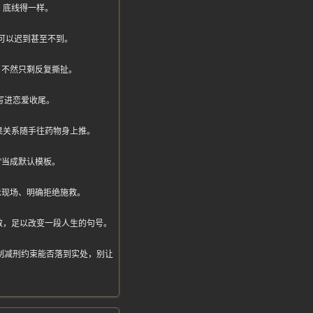
，底线得一样。
可以迟到甚至不到。
，不然只剩反复撕扯。
写进恋爱收尾。
果关系随手往药物身上推。
”当成默认模板。
示现场、明确拒绝施救。
救，足以改变一段人生的句号。
、限制减刑约束能否落到实处，别让