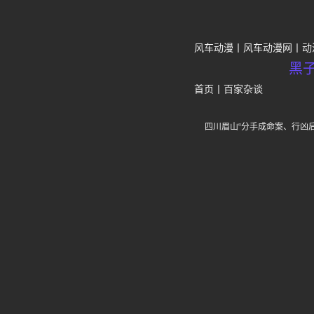
风车动漫
风车动漫网
动
黑
首页
丨
百家杂谈
四川眉山“分手成命案、行凶