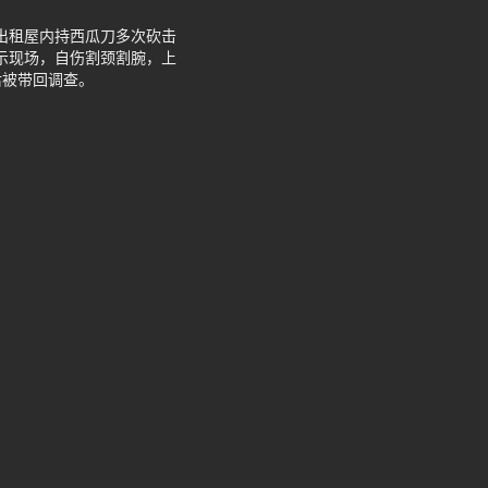
在出租屋内持西瓜刀多次砍击
展示现场，自伤割颈割腕，上
后被带回调查。