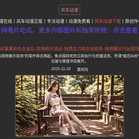
风车动漫
漫在线
风车动漫正版
专注动漫
动漫免费看
风车动漫下载
原创作
子网看片吃瓜，更多内部图片和独家视频：点击查看
邱某某砍杀女友后-现场照片流出-持西瓜刀将女友砍杀-视频展示行凶现
后视频展示现场”的案件舆论再起，焦点围绕死刑立即执行与死缓适用、所谓“婚恋纠纷
法理与情理冲突展开。
2025-11-20
黄阿玛