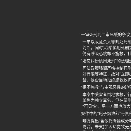
一审死刑到二审死缓的争议
一审以故意杀人罪判处死刑
判断，同时采纳“慎用死刑
仍有呼吸心跳却不施救，
“婚恋纠纷慎用死刑”的法理
司法政策强调严格控制死
对有限等特征，故对“立即
备、是否当场拒绝施救致
“拒不施救”与主观恶性的边
本案中受害者倒地求救，行
单列为独立罪名，但在量
“可见性”，另一方面也放
案件中的“电子烟致幻”与责
辩方提出“含依托咪酯成分
吻合，未支持“因幻觉致无