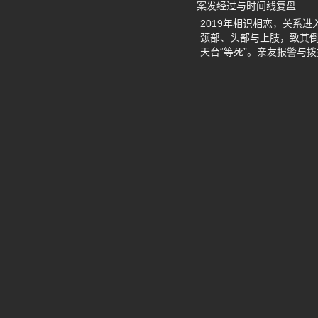
案发经过与时间线复盘
2019年相识相恋，关系进
颈部、头部与上肢，致其倒
天台“等死”。亲友报警与