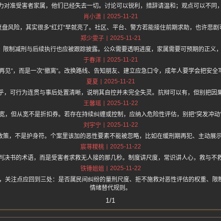
力对准受害者家属，他们已经失去一切。讨论可以锐利，措辞请温和；观点可以不同
2025-11-21
肖小潇
复盘风险，其实很多“红灯”早就亮了。社区、平台、警方若能接住前期求助，也许悲剧
2025-11-21
郑少雯子
”，限制减刑与后续执行也应被跟踪披露。公众需要透明进度，家属需要可预期的正义
2025-11-21
于春洋
“再见”，而是一次“撤离”。改换路线、告知朋友、建立应急口令，成年人要学会把安全
2025-11-21
夏夏
乎，可行为连贯与事后处置清晰，说明其自控并未完全失灵。抗辩可以有，但别把因
2025-11-22
王馨瑶
宽，但从宽不是折扣券。若存在持续纠缠或控制，应纳入危险性评估，别把“突发冲动
2025-11-22
刘宇宁
是政策，不是护身符。个案里该加的恶性要素不能被忽略，比如在缓刑期再犯、主动展
2025-11-22
宸荨糭桃
判决书的术语，而是受害者求救无人接的那几秒。制度讲尺度，常识讲人心，救与不
2025-11-22
铁锤姐姐
.one上面说，关注点应回到三处：是否属民间纠纷的量刑尺度、拒不施救对恶性评估的权重
情绪替代规则。
1/1