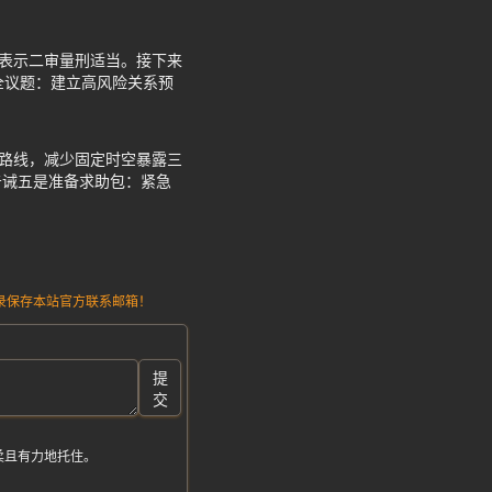
”表示二审量刑适当。接下来
安全议题：建立高风险关系预
行路线，减少固定时空暴露三
告诫五是准备求助包：紧急
请记录保存本站官方联系邮箱！
提
交
柔且有力地托住。