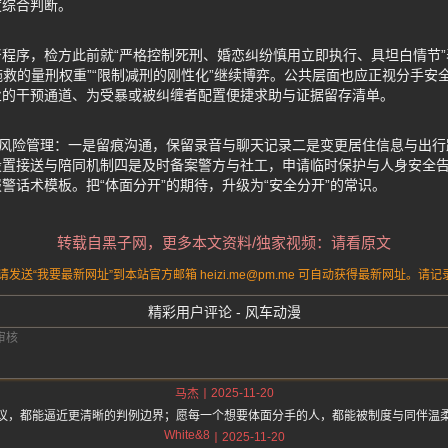
度综合判断。
程序，检方此前就“严格控制死刑、婚恋纠纷慎用立即执行、具坦白情节
不施救的量刑权重”“限制减刑的刚性化”继续博弈。公共层面也应正视分手
业的干预通道、为受暴或被纠缠者配置便捷求助与证据留存清单。
是风险管理：一是留痕沟通，保留录音与聊天记录二是变更居住信息与出
设置接送与陪同机制四是及时备案警方与社工，申请临时保护与人身安全
警话术模板。把“体面分开”的期待，升级为“安全分开”的常识。
转载自黑子网，更多本文资料/独家视频：请看原文
送“我要最新网址”到本站官方邮箱 heizi.me@pm.me 可自动获得最新网址。
精彩用户评论 - 风车动漫
2025-11-20
马杰
议，都能逼近更清晰的判例边界；愿每一个想要体面分手的人，都能被制度与同伴温
White&8
2025-11-20