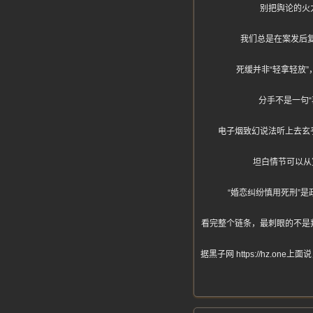
别把舆论的火
我们总是在案发后
死缓并非“轻拿轻放
分手不是一句
电子烟致幻说法听上去玄
坦白情节可以从
“婚恋纠纷慎用死刑”
看完整个链条，最刺眼的不是
据黑子网 https://hz