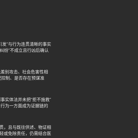
引发”与行为连贯清晰的事实
情纠纷”不成立且行凶后确认
无差别攻击、社会危害性相
支配控制、是否存在预谋准
事实体法并未把“拒不施救”
示行为一方面成为证据链的
连贯，且与既往供述、物证相
减轻或免除责任，仍需结合医