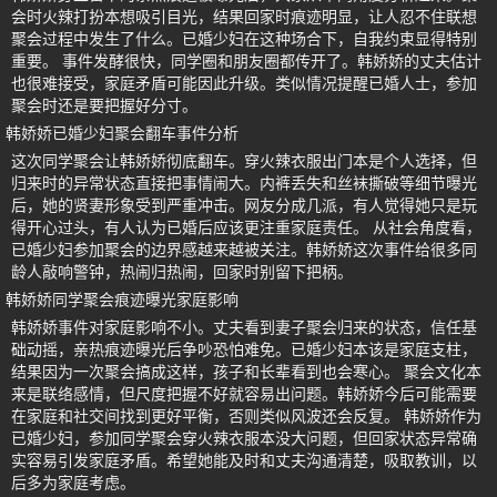
会时火辣打扮本想吸引目光，结果回家时痕迹明显，让人忍不住联想
聚会过程中发生了什么。已婚少妇在这种场合下，自我约束显得特别
重要。 事件发酵很快，同学圈和朋友圈都传开了。韩娇娇的丈夫估计
也很难接受，家庭矛盾可能因此升级。类似情况提醒已婚人士，参加
聚会时还是要把握好分寸。
韩娇娇已婚少妇聚会翻车事件分析
这次同学聚会让韩娇娇彻底翻车。穿火辣衣服出门本是个人选择，但
归来时的异常状态直接把事情闹大。内裤丢失和丝袜撕破等细节曝光
后，她的贤妻形象受到严重冲击。网友分成几派，有人觉得她只是玩
得开心过头，有人认为已婚后应该更注重家庭责任。 从社会角度看，
已婚少妇参加聚会的边界感越来越被关注。韩娇娇这次事件给很多同
龄人敲响警钟，热闹归热闹，回家时别留下把柄。
韩娇娇同学聚会痕迹曝光家庭影响
韩娇娇事件对家庭影响不小。丈夫看到妻子聚会归来的状态，信任基
础动摇，亲热痕迹曝光后争吵恐怕难免。已婚少妇本该是家庭支柱，
结果因为一次聚会搞成这样，孩子和长辈看到也会寒心。 聚会文化本
来是联络感情，但尺度把握不好就容易出问题。韩娇娇今后可能需要
在家庭和社交间找到更好平衡，否则类似风波还会反复。 韩娇娇作为
已婚少妇，参加同学聚会穿火辣衣服本没大问题，但回家状态异常确
实容易引发家庭矛盾。希望她能及时和丈夫沟通清楚，吸取教训，以
后多为家庭考虑。