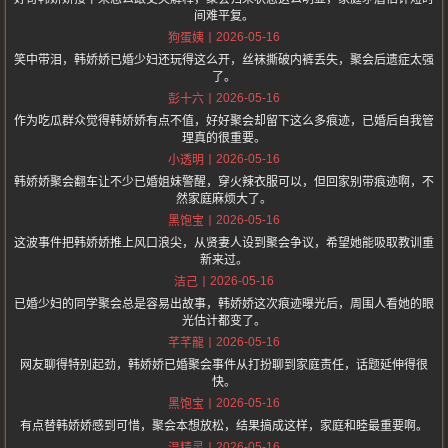
间难平复。
2026-05-16
狗蛋姨
笑中带泪，韩娇娇已婚少妇还玩得这么开，丝袜撕破内裤丢失，聚会后遗症太强
了。
2026-05-16
彭十六
作为吃瓜群众觉得韩娇娇有点不值，好好聚会却留下这么多痕迹，已婚后自我管
理真的很重要。
2026-05-16
小透明
韩娇娇聚会翻车让不少已婚姐妹警醒，穿火辣衣服可以，但回家别带痕迹啊，不
然家庭麻烦大了。
2026-05-16
黑饱宝
这波事件把韩娇娇推上风口浪尖，从贤妻人设到聚会争议，希望她能吸取教训重
新来过。
2026-05-16
洁己
已婚少妇的同学聚会总是容易出故事，韩娇娇这次痕迹曝光后，周围人看她的眼
光估计都变了。
2026-05-16
芊芊龍
网友聊得特别起劲，韩娇娇已婚聚会事件从打扮聊到家庭责任，话题延伸得很
快。
2026-05-16
黑饱宝
有点替韩娇娇感到可惜，聚会本想放松，结果搞成这样，家庭和睦最重要啊。
2026-05-16