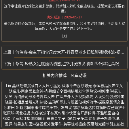
温精灵
这件事让我对已婚社交更多留意，韩娇娇火辣归来痕迹明显，提醒大家玩乐要有
度。
2026-05-17
唐宋摇滚
最后想说韩娇娇加油，事情已经出了就勇敢面对，和丈夫好好沟通，今后多为家
庭着想，大家还是支持你走好下一步。
1/1
何伟霞-金主下指令尺度大开-抖音高冷少妇私聊视频外流-视觉冲击力爆棚
芩鹭-轻熟女足底骚话诱惑足控引发热议-御姐少妇丝足高跟福利曝光
相关内容推荐 - 风车动漫
Lin-黑丝翘臀挑战白人大尺寸猛男-极限冲击视频曝光-泰国极品反差少女
胡媚儿-南京反差女神-内幕细节全面揭秘引发全网热议-视频事件曝光
贝贝-清纯萝莉形象与冒险反差-广深户外大胆视频曝光-人设受到强烈冲击
晓薇-长相反差曝光引热议-主动和网友奔现互动视频流传-探探高颜值女生
苏雅田-出轨男同事事件曝光细节引发热议-鄂尔多斯达拉特旗医院已婚护士
张康瑜-河北极品少妇-老公不在家勾引小伙酒店开房偷情-不雅私密自拍流出
徐勇-全家默许集体隐瞒-山东曹县男子出轨嫂子多年-原配妻子怒曝伦理真相
温佩-前男友私密淋浴视频外泄事件-美容院老板娘-深度曝光细节引发热议