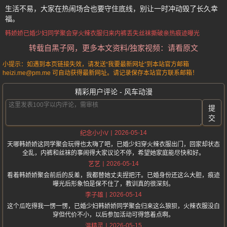
生活不易，大家在热闹场合也要守住底线，别让一时冲动毁了长久幸
福。
韩娇娇
已婚少妇
同学聚会穿火辣衣服归来
内裤丢失
丝袜撕破亲热痕迹曝光
转载自黑子网，更多本文资料/独家视频：请看原文
小提示：如遇到本页链接失效，请发送“我要最新网址”到本站官方邮箱
heizi.me@pm.me 可自动获得最新网址。请记录保存本站官方联系邮箱！
精彩用户评论 - 风车动漫
提
交
2026-05-14
纪念小小V
天哪韩娇娇这同学聚会玩得也太嗨了吧，已婚少妇穿火辣衣服出门，回家却状态
全乱，内裤和丝袜的事闹得大家议论不停，希望她家庭能尽快和好。
2026-05-14
艺艺
看着韩娇娇聚会前后的反差，我都替她丈夫捏把汗。已婚身份还这么大胆，痕迹
曝光后形象怕是保不住了，教训真的很深刻。
2026-05-14
李子雄
这个瓜吃得我一愣一愣，已婚少妇韩娇娇同学聚会归来这么狼狈，火辣衣服没白
穿但代价不小，以后参加活动可得悠着点啊。
2026-05-15
温精灵