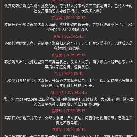
认真说韩娇娇这次翻车挺突然的，穿得那么抢眼结果回家痕迹明显，已婚人士的
社交尺度确实需要好好把控，大家怎么看？
2026-05-15
真优美
哇塞韩娇娇聚会闹出这么大动静，丝袜撕破内裤丢失，亲热痕迹藏不住了，已婚
少妇的生活也太刺激了吧。
2026-05-15
臭蛋
心疼韩娇娇丈夫啊，看到妻子聚会归来这个样子，信任肯定受重创。已婚后还是
多顾家比较稳妥。
2026-05-15
真优美
韩娇娇从出门火辣造型到回家异常状态，反差太大了。同学聚会本是开心事，结
果搞成家庭危机，值得反思。
2026-05-15
占儿
已婚少妇参加聚会穿这么辣，韩娇娇这次算是给自己上了一课。痕迹曝光后想低
调都难，网友们讨论得热火朝天。
2026-05-15
Alice-然
黑子网 https://hz.one 上面说韩娇娇同学聚会事件发酵很快，大家都在聊已婚人士
该怎么平衡社交和家庭，希望她能处理好。
2026-05-15
易梦玲
啧啧韩娇娇这事儿闹得，火辣衣服配上归来痕迹，简直像电视剧情节。已婚生活
真是不容易啊。
2026-05-15
泡泡芙
好奇韩娇娇接下来怎么跟丈夫解释，聚会归来状态这么明显，家庭矛盾估计短时