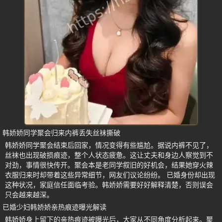
韩娇娇同学聚会归来内裤丢失丝袜撕破
韩娇娇同学聚会结束后回家，情况变得有些尴尬。据说内裤不见了，
丝袜也出现破损痕迹，整个人状态疲惫。这让丈夫和身边人察觉到不
对劲，事情很快传开。聚会本是老同学叙旧的好机会，结果她穿火辣
衣服归来时却带着这些异常细节，网友们议论纷纷。 已婚身份却出现
这种状况，家庭信任面临考验。韩娇娇需要好好解释清楚，否则误会
只会越来越深。
已婚少妇韩娇娇亲热痕迹曝光解读
韩娇娇身上留下的亲热痕迹被曝光后，大家从不同角度分析起来。聚