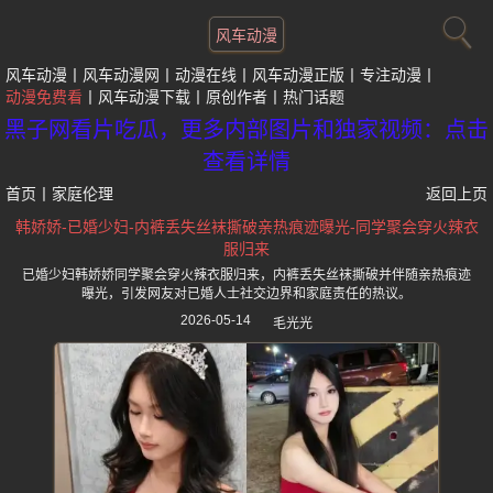
风车动漫
风车动漫
风车动漫网
动漫在线
风车动漫正版
专注动漫
动漫免费看
风车动漫下载
原创作者
热门话题
黑子网看片吃瓜，更多内部图片和独家视频：点击
查看详情
首页
丨
家庭伦理
返回上页
韩娇娇-已婚少妇-内裤丢失丝袜撕破亲热痕迹曝光-同学聚会穿火辣衣
服归来
已婚少妇韩娇娇同学聚会穿火辣衣服归来，内裤丢失丝袜撕破并伴随亲热痕迹
曝光，引发网友对已婚人士社交边界和家庭责任的热议。
2026-05-14
毛光光