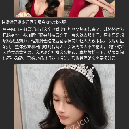
韩娇娇已婚少妇同学聚会穿火辣衣服
黑子网用户们最近刷到这个已婚少妇的瓜又热闹起来了。韩娇娇作为
已婚身份，参加同学聚会时特意穿了一身火辣衣服出门，原本只是想
展现成熟魅力，谁知聚会结束后回家状态却让人大跌眼镜。衣服明显
凌乱，整体形象和出门时判若两人，引发周围人不少猜测。 她平时给
人感觉稳重贤惠，这次聚会打扮这么抢眼，本想放松一下，结果却闹
出不小动静。已婚少妇出门参加活动，形象管理确实需要多注意。