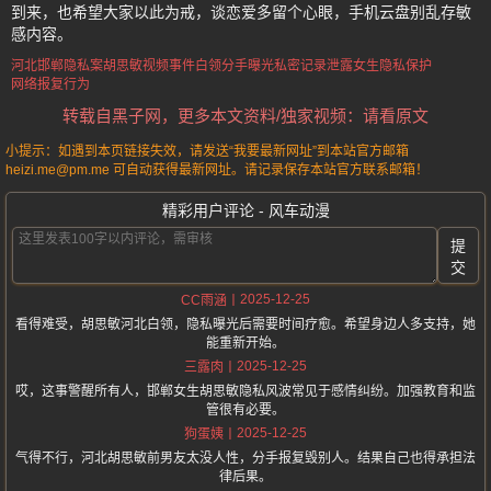
到来，也希望大家以此为戒，谈恋爱多留个心眼，手机云盘别乱存敏
感内容。
河北邯郸隐私案
胡思敏视频事件
白领分手曝光
私密记录泄露
女生隐私保护
网络报复行为
转载自黑子网，更多本文资料/独家视频：请看原文
小提示：如遇到本页链接失效，请发送“我要最新网址”到本站官方邮箱
heizi.me@pm.me 可自动获得最新网址。请记录保存本站官方联系邮箱！
精彩用户评论 - 风车动漫
提
交
2025-12-25
CC雨涵
看得难受，胡思敏河北白领，隐私曝光后需要时间疗愈。希望身边人多支持，她
能重新开始。
2025-12-25
三露肉
哎，这事警醒所有人，邯郸女生胡思敏隐私风波常见于感情纠纷。加强教育和监
管很有必要。
2025-12-25
狗蛋姨
气得不行，河北胡思敏前男友太没人性，分手报复毁别人。结果自己也得承担法
律后果。