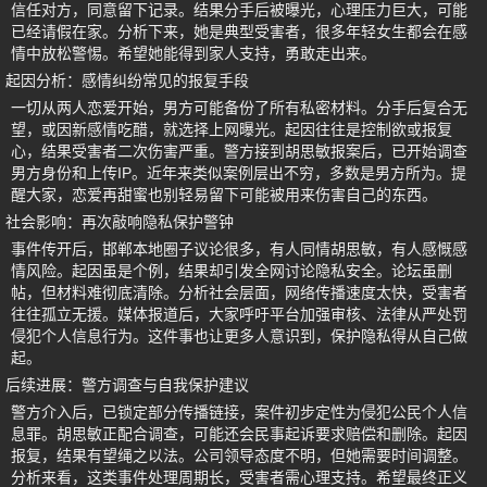
信任对方，同意留下记录。结果分手后被曝光，心理压力巨大，可能
已经请假在家。分析下来，她是典型受害者，很多年轻女生都会在感
情中放松警惕。希望她能得到家人支持，勇敢走出来。
起因分析：感情纠纷常见的报复手段
一切从两人恋爱开始，男方可能备份了所有私密材料。分手后复合无
望，或因新感情吃醋，就选择上网曝光。起因往往是控制欲或报复
心，结果受害者二次伤害严重。警方接到胡思敏报案后，已开始调查
男方身份和上传IP。近年来类似案例层出不穷，多数是男方所为。提
醒大家，恋爱再甜蜜也别轻易留下可能被用来伤害自己的东西。
社会影响：再次敲响隐私保护警钟
事件传开后，邯郸本地圈子议论很多，有人同情胡思敏，有人感慨感
情风险。起因虽是个例，结果却引发全网讨论隐私安全。论坛虽删
帖，但材料难彻底清除。分析社会层面，网络传播速度太快，受害者
往往孤立无援。媒体报道后，大家呼吁平台加强审核、法律从严处罚
侵犯个人信息行为。这件事也让更多人意识到，保护隐私得从自己做
起。
后续进展：警方调查与自我保护建议
警方介入后，已锁定部分传播链接，案件初步定性为侵犯公民个人信
息罪。胡思敏正配合调查，可能还会民事起诉要求赔偿和删除。起因
报复，结果有望绳之以法。公司领导态度不明，但她需要时间调整。
分析来看，这类事件处理周期长，受害者需心理支持。希望最终正义