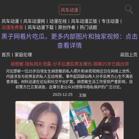
风车动漫
风车动漫
风车动漫网
动漫在线
风车动漫正版
专注动漫
动漫免费看
风车动漫下载
原创作者
热门话题
黑子网看片吃瓜，更多内部图片和独家视频：点击
查看详情
首页
丨
家庭伦理
返回上页
胡思敏-隐私照片泄露-分手后遭前男友曝光-邯郸25岁已婚白领
河北邯郸一位25岁白领女生胡思敏的私人照片和亲密视频近日在网络上流传，
内容涉及与前男友的私人互动场景。事件起因疑似两人分手后男方心生不满恶
意泄露，材料迅速在论坛和社交平台扩散。胡思敏生活工作受到严重影响，目
前警方已立案调查，此事引发公众对感情中隐私保护的广泛讨论。
2025-12-25
王刚