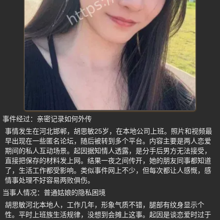
事件经过：亲密记录如何外传
事情发生在河北邯郸，胡思敏25岁，在本地公司上班。照片和视频最
早出现在一些匿名论坛，随后被转到多个平台。内容主要是两人恋爱
期间的私人互动场景。起因据知情人透露，是分手后男方无法接受，
直接把保存的材料发上网。结果一夜之间传开，她的朋友同事都知道
了，生活工作都受影响。类似事件网上不少，但每次都让人感慨，感
情事处理不好容易两败俱伤。
当事人情况：普通姑娘的隐私困境
胡思敏河北本地人，工作几年，形象气质不错，腿部有纹身显示个
性。平时上班族生活规律，没想到会摊上这事。起因是谈恋爱时过于