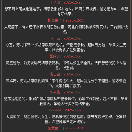
2025-12-25
芊芊龍
想不到上班族也遇这事，胡思敏邯郸本地人，私密东西被传。警方追踪IP，希望
有好结果。
2025-12-25
杨叔来了
太荒唐了，有人还保存转发胡思敏内容，河北白领隐私被踩到底线。平台删帖快
点。
2025-12-26
可可西
心塞，河北邯郸25岁胡思敏隐私危机，传播链条长。起因男方渣，结果女生无
辜。社会得多关注受害者。
2025-12-26
张欣尧
简直过分，前男友曝光胡思敏隐私，邯郸姑娘生活全乱。法律管管侵犯个人信
息，得重罚。
2025-12-26
杨日白
哎妈呀，河北胡思敏视频照片事件闹这么大，起因就是分手不理智。警方调查
中，大家别再扩散了。
2025-12-26
李子柒
这事挺尴尬的，邯郸白领胡思敏私密记录流传，影响工作前途。起因不慎，结果
教训大。年轻人得多学网络安全。
coocola
2025-12-26
太震惊了，胡思敏河北女生，隐私被侵犯到这程度。前男友涉嫌犯罪，坐牢都
值。希望她早日走出阴影。
2025-12-26
火龙果羊