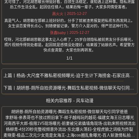
太可惜了，河北胡思敏长得挺好看，白领生活稳定，谁知遇上这种事。隐私泄露
后工作生活全乱。起因信任错人，结果后悔一辈子。大家多同情受害者。
2025-12-27
高火火
真是气人，胡思敏在邯郸上班好好的，分手了就被渣男报复把私密东西发网上。
女生谈恋爱得长点心，别随便留记录。警方介入是对的，得严惩这种行为。
2025-12-27
张鑫baby
哎呀，河北邯郸胡思敏这事太让人心疼了，25岁白领隐私被前男友分手后曝光，
照片视频传得到处都是。起因就是感情没处理好，结果毁了姑娘名声。希望警方
快点查清楚，大家也别再转发。
1/1
杨函-大尺度不雅私密视频曝光-迫于生计下海捞金-石家庄高颜值极品少妇
胡妍慈-厕所自拍资源曝光-舞蹈生私密视频-微信聊天勾引同学爸爸
相关内容推荐 - 风车动漫
胡妍慈-厕所自拍资源曝光-舞蹈生私密视频-微信聊天勾引同学爸爸
李舒瑶-亲表哥也不放过照旧拿下-样子越纯玩的越花-福建女海王日志曝光
河南西平大郎-极限1V5现场曝光-前妻被兄弟撬墙角现场-出轨床照视频流出
杨柳青-4分20秒完整视频意外流出-东北爆火荡妇-全程虎狼之词极为炸裂
麦晓雯-极品二次元少女竟是女海王-上海cos圈乱象曝光-百人斩激情私拍曝光