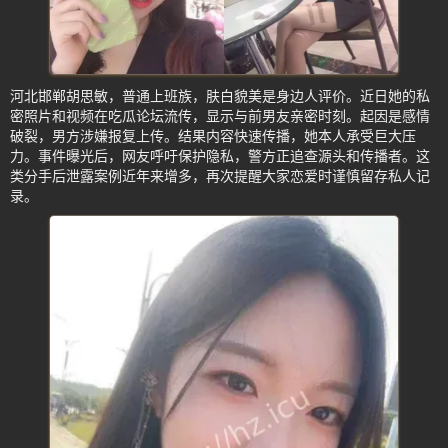
河北邯郸胡思敏，普通上班族，肤白貌美是身边人评价。近日她的私
密照片和视频在吃瓜论坛流传，显示与前男友亲密时刻。起因是感情
破裂，男方涉嫌报复上传。结果内容快速传播，她本人承受巨大压
力。事件曝光后，网友呼吁保护隐私，警方正追查源头和传播者。这
类分手后泄露案例近年来增多，再次提醒大家恋爱时谨慎留存私人记
录。