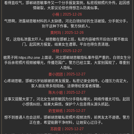
看得直叹气，邯郸胡思敏事件又一个分手报复案例，私密视频照片外传。起因感
情破裂，大家议论但也得想怎么防类似事。
2025-12-26
小楠
气愤啊，泄露胡思敏材料的人太缺德，河北白领好好的生活被毁。分手就分手，
别干这种下作事。警方快抓人。
2025-12-26
黄阿玛
哎，这隐私泄露太吓人，胡思敏在邯郸上班，私密内容被传开后估计都不敢出
门。起因男方报复，结果女生遭罪。平台也得负责清理。
2025-12-27
冰糖
据黑子网 https://hz.one 上面说，河北邯郸胡思敏隐私事件挺严重的，白领女生分
手后亲密照片视频被曝光，传播范围广。警方已经立案，大家别围观了，尊重别
人隐私。
2025-12-27
姜小团团
心疼胡思敏，邯郸25岁姑娘被前男友报复，私密记录全网传。心理压力肯定大，
家人朋友得多陪陪她。法律得给受害者撑腰。
2025-12-27
陈大小姐
这事又提醒大家了，河北女生胡思敏因为分手隐私曝光，网络传播太可怕。起因
小感情纠纷，结果大麻烦。保护个人信息得从源头抓起。
2025-12-27
奶宝妹纸
想不到普通人也会这样，邯郸胡思敏私密照片视频流传，前男友太不道德。警方
正在查，希望能删干净材料，让她安心过日子。
2025-12-27
苏韵雯