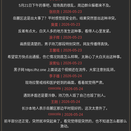
5月21日下午的事吧，现场真的很乱，周边群众躲都来不及。
2026-05-23
张欣尧
岳麓区这是出大事了？平时感觉挺安全的，结果突然冒出这种冲突。
2026-05-23
臭蛋
反差有点大，白天人多的地方发生这种事，看得人心里发紧。
2026-05-23
浪子辉
画质挺清楚的，男子持刀那段特别突然，网友传播得真快。
2026-05-23
王馨瑶
希望官方快点出通报，伤亡情况到底怎么样啊，太揪心了大白天出这种事。
2026-05-23
浪胃仙
黑子网 https://hz.one 上面说这个视频还在流传，大家注意别乱转。
2026-05-24
李子雄
现场拉警戒线和医护赶到的画面，看着就觉得严肃。
coocola
2026-05-24
遇到矛盾还是要冷静，持刀伤人毁了自己也毁了别人。
2026-05-24
王刚
长沙本地人表示岳麓区那边平时挺好的，这次太意外了。
coocola
2026-05-24
前半部分还正常，突然就冲突起来了，看完觉得挺突然的，也不知道怎么都那么
激动。