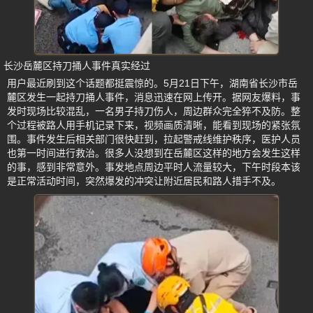
长沙岳麓区持刀捅人事件真实经过
用户最近刷到这个话题都挺震惊的。5月21日下午，湖南省长沙市岳
麓区发生一起持刀捅人事件，消息迅速在网上传开。据网友爆料，事
发时现场比较混乱，一名男子持刀伤人，周边群众完全猝不及防。整
个过程被路人用手机记录下来，视频画质清晰，能看到现场的紧张氛
围。事件发生后相关部门很快赶到，拉起警戒线维护秩序，医护人员
也第一时间进行救治。很多人没想到在岳麓区这样的地方会发生这样
的事，感到非常意外。事发地点周边平时人流量较大，下午时段本该
是正常活动时间，突然爆发的冲突让附近居民和路人措手不及。