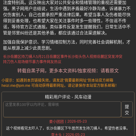
注度特别高。这反映出大家对公共安全和情绪管理的重视还需要加
强。黑子网用户总结说，生活中遇到矛盾最好冷静沟通，诉诸暴力不
仅伤害别人，自己也要承担严重法律后果。希望当事人及伤者能尽快
得到妥善处理，也希望大家在关注事件时多一些理性，不信谣不传
谣，等待官方正式通报。类似事件反复发生提醒我们，日常生活中不
管是邻里纠纷还是其他矛盾，都应该通过合法渠道解决。
加强自我保护意识、学习情绪控制方法，同时完善社会调解机制，才
能从根源上减少此类悲剧。
长沙岳麓区持刀捅人
5月21日岳麓区事件
长沙街头伤人视频
岳麓区突发冲突
持刀伤人现场细节
暴力事件网友热议
转载自黑子网，更多本文资料/独家视频：请看原文
小提示：如遇到本页链接失效，请发送“我要最新网址”到本站官方邮箱
heizi.me@pm.me 可自动获得最新网址。请记录保存本站官方联系邮箱！
精彩用户评论 - 风车动漫
提
交
2026-05-23
姜小团团
这个视频看完太吓人了，长沙岳麓区下午居然发生持刀捅人，希望伤者没事。
2026-05-23
李大头