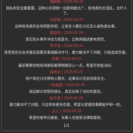
2026-05-24
猫妹妹
隐私和安全都重要，这种公共视频一出影响面太广，现场真的太混乱，太吓人
了。
2026-05-24
冯亚男
这种现场真的会有阴影的吧，让很多人都在讨论怎么避免类似事。
2026-05-24
费启鸣
真实街头事件冲击力就是大，比新闻描述更有感觉。
2026-05-24
李子柒
感觉现在社会矛盾还是要多渠道解决才行，暴力解决不了问题，只能造成伤害。
2026-05-25
岚莺
最后警察控制现场那段看得稍微安心一点，希望尽快医治好。
2026-05-25
森林北
用户现在讨论得热火朝天，这事估计还会持续关注。
2026-05-25
一枝南南
周边群众惊慌的镜头，真实反映了当时的紧张。
2026-05-25
赵子易
暴力解决不了问题，只会带来更多伤害，希望大家遇到事都能平和一些。
2026-05-25
占儿
希望伤者早日康复，当事人也接受法律制裁吧。
1/1