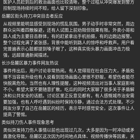
医护人员赶到后的救治画面也比较清晰，整个过程从冲突爆发到警方
控制现场持续时间不短，给人留下深刻印象。
岳麓区街头持刀冲突目击者反应
从视频里能明显感受到现场的慌乱氛围。男子动手时非常突然，周边
群众尖叫着四散躲避，还有人试图上前劝阻但效果有限。外卖小哥和
路人成为主要目击群体，有的赶紧拿出手机拍摄，有的边跑边报警。
整个过程充满了紧张感，背景中能听到路人的惊呼和呼救声。用户看
完普遍表示心脏都提到嗓子眼了，这种真实街头暴力画面冲击力极
强，远超普通新闻描述。
长沙岳麓区暴力事件网友热议
事件传出后，用户讨论非常热闹。有人觉得现在社会压力大，矛盾处
理不当容易升级也有人说看到现场画面心里很不舒服，希望伤者能尽
快脱离危险。当然也有人理性提醒，这种视频流出对当事人家庭影响
不小，希望大家不要随意扩散。吃瓜的同时大家聊了很多关于矛盾解
决和公共安全的话题。讨论区里正反意见都有，有人感慨城市治安需
要加强，也有人呼吁遇到纠纷时保持冷静，通过合法方式处理。不少
网友分享了自己在岳麓区的经历，表示平时感觉安全，这次事件让人
提高了警惕。
类似持刀伤人事件现象思考
类似突发持刀伤人事情以前也出现过几次，大多是因为一时冲动或矛
盾激化导致。岳麓区这次因为时间地点具体、视频传播快等因素，关