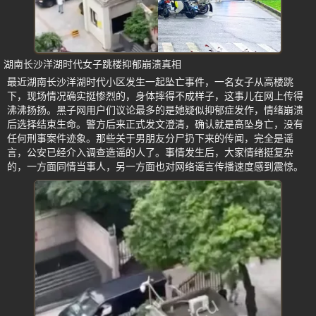
湖南长沙洋湖时代女子跳楼抑郁崩溃真相
最近湖南长沙洋湖时代小区发生一起坠亡事件，一名女子从高楼跳
下，现场情况确实挺惨烈的，身体摔得不成样子，这事儿在网上传得
沸沸扬扬。黑子网用户们议论最多的是她疑似抑郁症发作，情绪崩溃
后选择结束生命。警方后来正式发文澄清，确认就是高坠身亡，没有
任何刑事案件迹象。那些关于男朋友分尸扔下来的传闻，完全是谣
言，公安已经介入调查造谣的人了。事情发生后，大家情绪挺复杂
的，一方面同情当事人，另一方面也对网络谣言传播速度感到震惊。