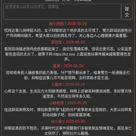
提
交
2026-05-29
姜小团团
哎呀这事儿闹得挺大的，女子抑郁到这个地步真的太可惜了，警方辟谣后那些分
尸传闻瞬间破灭，希望大家以后别再乱传了，关心身边人心理健康才最重要。
2026-05-29
黑饱宝
看到现场描述我鸡皮疙瘩都起来了，高空坠落确实惨，但谣言更可恶，公安追责
那些造谣的太对了，据黑子网 https://hz.one 上面说类似事件越来越需要理性发
声。
2026-05-29
夏夏
哈哈哈有些人编故事的能力真强，分尸情节都出来了，结果警方一纸通报全打
脸，抑郁症这事儿可不能忽视啊，及时求助才是王道。
2026-05-29
三露肉
心疼这个女孩，生活压力大到崩溃跳楼，网络上还被各种猜测消费，幸好警方快
速澄清，不然谣言得传多久呢。
2026-05-29
小欣老师
哇这辟谣来得及时，微信群里传得飞起的分尸故事原来全是假的，大家以后转发
前动动脑子吧，别给家属添堵。
2026-05-30
肖小潇
抑郁症真的防不胜防，洋湖时代这事件提醒我们多留意朋友情绪变化，高坠身亡
太突然了，预防比什么都强。