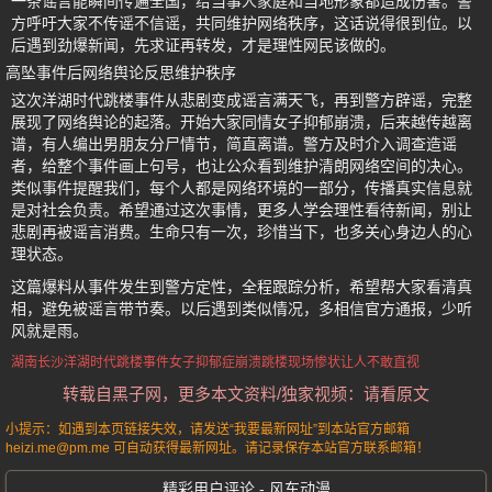
一条谣言能瞬间传遍全国，给当事人家庭和当地形象都造成伤害。警
方呼吁大家不传谣不信谣，共同维护网络秩序，这话说得很到位。以
后遇到劲爆新闻，先求证再转发，才是理性网民该做的。
高坠事件后网络舆论反思维护秩序
这次洋湖时代跳楼事件从悲剧变成谣言满天飞，再到警方辟谣，完整
展现了网络舆论的起落。开始大家同情女子抑郁崩溃，后来越传越离
谱，有人编出男朋友分尸情节，简直离谱。警方及时介入调查造谣
者，给整个事件画上句号，也让公众看到维护清朗网络空间的决心。
类似事件提醒我们，每个人都是网络环境的一部分，传播真实信息就
是对社会负责。希望通过这次事情，更多人学会理性看待新闻，别让
悲剧再被谣言消费。生命只有一次，珍惜当下，也多关心身边人的心
理状态。
这篇爆料从事件发生到警方定性，全程跟踪分析，希望帮大家看清真
相，避免被谣言带节奏。以后遇到类似情况，多相信官方通报，少听
风就是雨。
湖南长沙
洋湖时代跳楼事件
女子抑郁症崩溃跳楼
现场惨状
让人不敢直视
转载自黑子网，更多本文资料/独家视频：请看原文
小提示：如遇到本页链接失效，请发送“我要最新网址”到本站官方邮箱
heizi.me@pm.me 可自动获得最新网址。请记录保存本站官方联系邮箱！
精彩用户评论 - 风车动漫