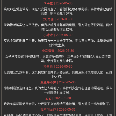
2026-05-30
李子雄
笑死那些爱造谣的，现在公安要调查了，看他们还敢不敢乱编，事件本身已经够
悲伤，别再添乱了好吗。
2026-05-30
CC雨涵
现场惨状确实让人不敢看，但真相就是抑郁崩溃跳楼，警方勘查得很清楚，网络
时代还是要相信证据啊。
2026-05-30
小叶叶
哎这个新闻刷屏了半天，结果官方一出来全变了味，谣言害人不浅，希望类似悲
剧少发生点。
2026-05-30
小马漫漫
女子从楼顶跳下摔成那样，家属得多难过啊，那些编分尸故事的人良心过得去
吗，幸好警方及时止损。
2026-05-30
杨日白
挺佩服公安效率的，这么快就辟谣并表示要追责，网络清朗环境需要大家一起维
护才行。
2026-05-30
鹿鹿睡不醒
抑郁到崩溃选择轻生，真的太让人唏嘘了，事件后多宣传心理咨询渠道吧，救人
一命胜造七级浮屠。
2026-05-30
艺艺
哈哈有些标题党真会玩，分尸扔下来这种情节也敢编，警方通报一出脸都肿了。
2026-05-31
我不叫龙虾
看到湘江新区通报我放心多了，排除刑事案件就是好消息，谣言止于智者，大家