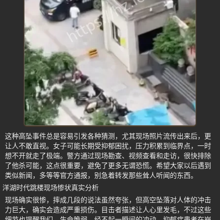
这种高坠事件总是容易引发各种猜测，尤其现场照片流传出来后，更
让人不敢直视。女子可能长期受抑郁困扰，压力积累到临界点，一时
想不开就走了极端。警方通过现场勘查、视频查看和走访，很快排除
了他杀可能，这点很重要，避免了更多无谓恐慌。希望大家以后遇到
类似新闻，多等等官方通报，别急着转发那些耸人听闻的东西。
洋湖时代跳楼现场惨状真实分析
现场确实很惨，摔成几段的说法虽然夸张，但高空坠落对人体的冲击
力巨大，确实会造成严重损伤。目击者描述让人心里发毛，不过这些
细节也提醒我们，生命脆弱，经不起一瞬间的冲动。抑郁症患者在崩