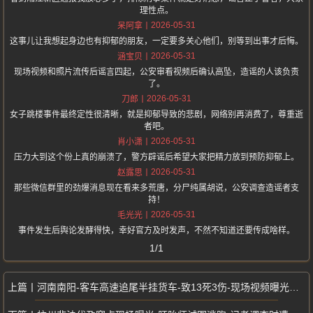
理性点。
2026-05-31
呆阿拿
这事儿让我想起身边也有抑郁的朋友，一定要多关心他们，别等到出事才后悔。
2026-05-31
涵宝贝
现场视频和照片流传后谣言四起，公安审看视频后确认高坠，造谣的人该负责
了。
2026-05-31
刀郎
女子跳楼事件最终定性很清晰，就是抑郁导致的悲剧，网络别再消费了，尊重逝
者吧。
2026-05-31
肖小潇
压力大到这个份上真的崩溃了，警方辟谣后希望大家把精力放到预防抑郁上。
2026-05-31
赵露思
那些微信群里的劲爆消息现在看来多荒唐，分尸纯属胡说，公安调查造谣者支
持！
2026-05-31
毛光光
事件发生后舆论发酵得快，幸好官方及时发声，不然不知道还要传成啥样。
1/1
河南南阳-客车高速追尾半挂货车-致13死3伤-现场视频曝光太触目惊心