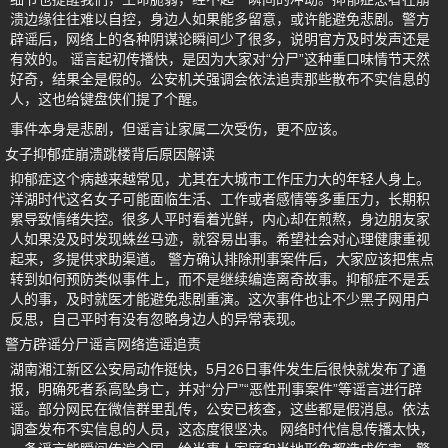
溃边缘往往难以自控，身边人如果能多留意，或许能避免悲剧。警方
辟谣后，网络上的各种阴谋论瞬间少了很多，说明官方及时发声还是
有效的。 谣言起初传播快，是因为大家对“分尸”这种重口味情节天然
好奇，结果全是假的。公安机关强调会依法追责那些散布不实信息的
人，这也给键盘侠们提了个醒。
事件本身是悲剧，但谣言让家属二次受伤，更不应该。
女子抑郁症崩溃跳楼背后原因解读
抑郁症这个病越来越常见，尤其在大城市工作压力大的年轻人身上。
洋湖时代这名女子可能面临生活、工作或者感情等多重压力，长期积
累导致情绪失控。很多人平时看着光鲜，内心却在煎熬，身边朋友家
人如果没及时发现蛛丝马迹，就容易出事。希望社会对心理健康重视
起来，多提供求助渠道。 警方确认排除刑事案件后，大家应该把焦点
转到如何预防类似事件上，而不是继续编造离奇故事。抑郁症不是丢
人的事，及时就医才能避免悲剧重演。这次事件也让不少黑子网用户
反思，自己平时有没有忽略身边人的异常表现。
警方辟谣分尸谣言网络造谣追责
湖南湘江新区公安局动作挺快，5月26日事件发生后很快就发布了通
报，明确死者系高坠身亡，并对“分尸”“恶性刑事案件”等谣言进行辟
谣。部分网民在微信群里乱传，公安已核查，这些都是假消息。依法
调查发布不实信息的人员，这态度很坚决。 网络时代信息传播太快，