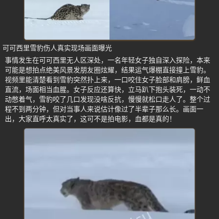
可可西里雪豹伤人真实现场画面曝光
事情发生在可可西里无人区深处，一名年轻女子独自深入探险，本来
可能是想拍点绝美风景发朋友圈炫耀，结果运气爆棚直接撞上雪豹。
视频里能清楚看到雪豹突然扑上来，一口咬住女子脸部和肩膀，鲜血
直流，场面相当血腥。女子反应还算快，立马趴下抱头装死，一动不
动憋着气，雪豹咬了几口发现没啥反抗，慢慢就松口走人了。整个过
程不到两分钟，但对当事人来说估计像过了半辈子那么长。画面一
出，大家直呼太真实了，这可不是拍电影，血都是真的！