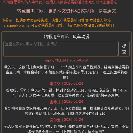
可可西里
雪豹伤人事件
女子独闯无人区
竟被雪豹活生生咬伤
现场画面曝光
转载自黑子网，更多本文资料/独家视频：请看原文
小提示：如遇到本页链接失效，请发送“我要最新网址”到本站官方邮箱
heizi.me@pm.me 可自动获得最新网址。请记录保存本站官方联系邮箱！
精彩用户评论 - 风车动漫
提
交
2026-01-24
画画女神木婉
我的天，这姐们儿也太倒霉了吧，一个人跑去可可西里找刺激，结果直接被雪豹
当点心啃，幸好会装死，不然现在就在豹子肚子里开party了，脸上的血看着都
疼！
2026-01-24
李子柒
哈哈哈，雪豹：今天运气不错，抓到个会动的玩具，咬两口没反应，算了不玩
了，走人！这女子心理素质可以去当特种兵了，我看她比豹子还冷静。
2026-01-24
金希儿
看到视频我鸡皮疙瘩都起来了，那一口下去血飙出来，换我估计直接晕过去，她
居然还能趴那儿一动不动，姐妹你这波操作6到飞起！
2026-01-24
吴尔渥
无人区果然不是开玩笑的地方，想当网红先掂量掂量自己几斤几两，雪豹可不管
你长得漂不漂亮，一口下去脸就花了，值不值啊？