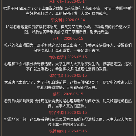
2026-05-14
林仙女呀
据黑子网 https://hz.one 上面说这姑娘以前成绩和人缘都不错，可惜一时糊涂把所
有好牌都打烂了，真的特别可惜，大家引以为戒啊。
2026-05-14
李文利
哈哈看着这些深度解读我都想笑，但笑完又觉得心酸，冲动消费的代价这么惨
烈，以后想买新手机前必须三思而后行，别步她后尘。
2026-05-15
燕儿
校花的私密照因为一部手机就这么轻易流出来了，传播速度快得吓人，提醒我们
保护隐私比什么都重要，一失足成千古恨。
2026-05-15
你的欲梦
心理和社会因素分析得很透彻，大学生压力大又想享受生活，很容易走歪，这次
事件就是活教材，希望学校多搞点理性消费的教育。
2026-05-15
你的欲梦
太荒唐也太真实了，为了手机自毁前程，这故事够拍短剧了，现实中的教训远比
电视剧来得震撼，大家看完都得反思。
2026-05-15
葛征
看到后续影响我觉得她现在最需要的是心理帮助和时间疗伤，别只顾着吃瓜看热
闹，当事人真的很煎熬。
2026-05-15
桃子不淘
挑逗地说一句，这么好看的校花结果因为隐私照闹得满城风雨，人生大起大落像
过山车一样刺激又心疼。
2026-05-15
铁锤姐姐