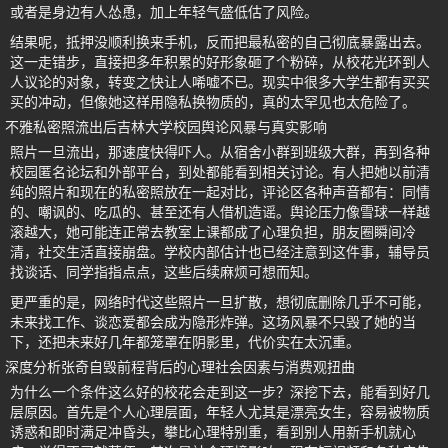
或者是身边有人怂恿，加上年轻气盛低估了风险。
结果呢，抵押没顺利换来手机，反而把最私密的自己彻底暴露出去。
这一走错步，直接把多年积累的好形象砸了个粉碎，从校花光环到人
人议论的对象，转变之快让人唏嘘不已。现实中很多大学生都有买买
买的冲动，但像她这样用隐私换物质的，真的太罕见也太危险了。
不雅私密照流出后吉林大学校园舆论风暴与真实影响
照片一旦流出，那速度快得吓人。从宿舍小群到班级大群，再到各种
校园匿名论坛和外部平台，到处都能看到相关讨论。有人把她以前清
纯的照片和现在的私密照放在一起对比，评论区各种声音都有：同情
的、嘲讽的、吃瓜的、甚至还有人借机造谣。舆论压力像雪球一样越
滚越大，她可能连正常去教室上课都成了心理负担，朋友圈瞬间冷
清，社交生活直接崩盘。学校内部估计也已经注意到这件事，辅导员
找谈话、同学指指点点，这些后续麻烦可想而知。
更严重的是，网络时代这些照片一旦扩散，想彻底删除几乎不可能，
未来找工作、谈恋爱都会成为隐形炸弹。这场风暴不只毁了她的当
下，还把未来好几年都笼罩在阴影里，代价实在太沉重。
深度分析张奇自毁前程背后的心理社会因素与消费观扭曲
为什么一个条件这么好的校花会走到这一步？深挖下去，能看到好几
层原因。首先是个人心理层面，年轻人尤其是漂亮女生，容易被物质
诱惑和即时满足冲昏头，攀比心理特别重，看到别人用新手机就心