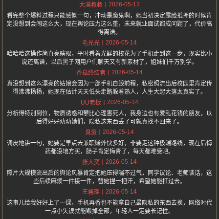
2026-05-13
大漠叔叔
看完整个爆料过程只能感慨一句，冲动是魔鬼啊，她当初决定露脸抵押的时候肯
定没想到会闹这么大，现在舆论压力这么重，未来就业面试都成问题了，代价高
得离谱。
2026-05-14
毛光光
哈哈哈这操作简直亮瞎眼，平时看着光鲜的校花为了手机走到这一步，现实比小
说还离谱，以后黑子网用户们聊天又有新素材了，姐妹们千万别学。
2026-05-14
香菇终结者
真没想到这么漂亮的姑娘会因为一部手机自毁前程，私密照流出后校园里肯定传
得沸沸扬扬，她现在估计天天低头走路躲着熟人，人生大起大落太真实了。
2026-05-14
UU老板
分析得特别到位，物质诱惑和攀比心理害死人，我身边也有爱乱花钱的朋友，以
后得好好劝劝她们，隐私这东西丢了可就真找不回来了。
2026-05-14
臭蛋
调皮地讲一句，她要是早点去兼职赚外快多好，非要走这种极端路线，现在后悔
药都没地方买，肠子肯定悔青了，每天都难受吧。
2026-05-14
张大奕
照片大规模流出后的舆论风暴肯定把她压得喘不过气，同学议论、老师谈话，这
些后续麻烦一件接一件，替她捏一把汗，希望她能扛过去。
2026-05-14
王馨瑶
这事儿给我好好上了一课，手机再香也不能拿自己最隐私的东西去换，网络时代
一点小失误就能毁掉全部，年轻人一定要长记性。