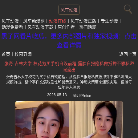
风车动漫
风车动漫
风车动漫网
动漫在线
风车动漫正版
专注动漫
动漫免费看
风车动漫下载
原创作者
热门话题
黑子网看片吃瓜，更多内部图片和独家视频：点击
查看详情
首页
丨
校园丑闻
返回上页
张奇-吉林大学-校花为买手机自毁前程-露脸自报隐私做抵押不雅私密
照流出
张奇吉林大学校花为买手机自毁前程，从露脸自报隐私做抵押到不雅私密照大
规模流出，整个事件充满戏剧性和警示意义。冲动决策带来连锁灾难，值得每
位年轻人深思
2026-05-13
仙儿很nice