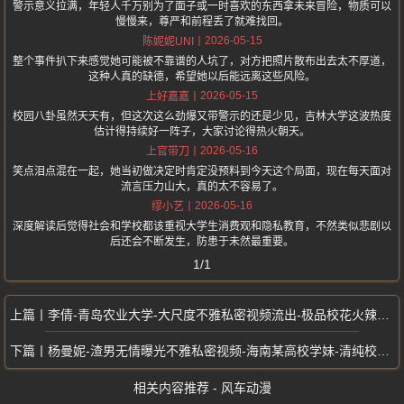
警示意义拉满，年轻人千万别为了面子或一时喜欢的东西拿未来冒险，物质可以
慢慢来，尊严和前程丢了就难找回。
2026-05-15
陈妮妮UNI
整个事件扒下来感觉她可能被不靠谱的人坑了，对方把照片散布出去太不厚道，
这种人真的缺德，希望她以后能远离这些风险。
2026-05-15
上好嘉嘉
校园八卦虽然天天有，但这次这么劲爆又带警示的还是少见，吉林大学这波热度
估计得持续好一阵子，大家讨论得热火朝天。
2026-05-16
上官带刀
笑点泪点混在一起，她当初做决定时肯定没预料到今天这个局面，现在每天面对
流言压力山大，真的太不容易了。
2026-05-16
缪小艺
深度解读后觉得社会和学校都该重视大学生消费观和隐私教育，不然类似悲剧以
后还会不断发生，防患于未然最重要。
1/1
李倩-青岛农业大学-大尺度不雅私密视频流出-极品校花火辣身材诱惑学长
杨曼妮-渣男无情曝光不雅私密视频-海南某高校学妹-清纯校花为爱拍照留念
相关内容推荐 - 风车动漫