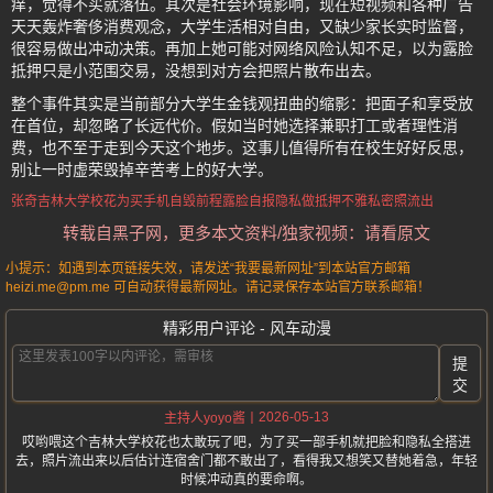
痒，觉得不买就落伍。其次是社会环境影响，现在短视频和各种广告
天天轰炸奢侈消费观念，大学生活相对自由，又缺少家长实时监督，
很容易做出冲动决策。再加上她可能对网络风险认知不足，以为露脸
抵押只是小范围交易，没想到对方会把照片散布出去。
整个事件其实是当前部分大学生金钱观扭曲的缩影：把面子和享受放
在首位，却忽略了长远代价。假如当时她选择兼职打工或者理性消
费，也不至于走到今天这个地步。这事儿值得所有在校生好好反思，
别让一时虚荣毁掉辛苦考上的好大学。
张奇
吉林大学
校花为买手机自毁前程
露脸自报隐私做抵押
不雅私密照流出
转载自黑子网，更多本文资料/独家视频：请看原文
小提示：如遇到本页链接失效，请发送“我要最新网址”到本站官方邮箱
heizi.me@pm.me 可自动获得最新网址。请记录保存本站官方联系邮箱！
精彩用户评论 - 风车动漫
提
交
2026-05-13
主持人yoyo酱
哎哟喂这个吉林大学校花也太敢玩了吧，为了买一部手机就把脸和隐私全搭进
去，照片流出来以后估计连宿舍门都不敢出了，看得我又想笑又替她着急，年轻
时候冲动真的要命啊。